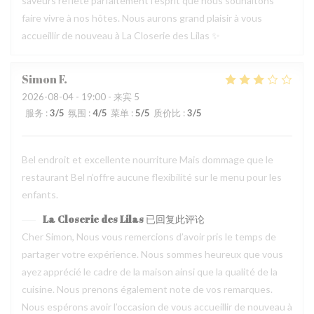
saveurs reflète parfaitement l’esprit que nous souhaitons
faire vivre à nos hôtes. Nous aurons grand plaisir à vous
accueillir de nouveau à La Closerie des Lilas ✨
Simon
F
2026-08-04
- 19:00 - 来宾 5
服务
:
3
/5
氛围
:
4
/5
菜单
:
5
/5
质价比
:
3
/5
Bel endroit et excellente nourriture Mais dommage que le
restaurant Bel n’offre aucune flexibilité sur le menu pour les
enfants.
La Closerie des Lilas
已回复此评论
Cher Simon, Nous vous remercions d’avoir pris le temps de
partager votre expérience. Nous sommes heureux que vous
ayez apprécié le cadre de la maison ainsi que la qualité de la
cuisine. Nous prenons également note de vos remarques.
Nous espérons avoir l’occasion de vous accueillir de nouveau à