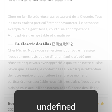
Dîner en famille très réussi au restaurant de la Closerie. Tous
les mets étaient particulièrement savoureux . Le personnel
exemplaire de gentillesse, courtoisie et compétence .
Atmosphère très agréable et climatisée
La Closerie des Lilas
已回复此评论
Cher Michel, Nous vous remercions pour votre message.
Nous sommes ravis que ce dîner en famille ait été une
réussite et que vous ayez apprécié la qualité de notre cuisine.
Savoir que les mets, le confort des lieux ainsi que l’attention
de notre équipe ont contribué à rendre ce moment
particulièrement agréable nous fait très plaisir. Nous aurons
plaisir à vous accueillir de nouveau à La Closerie des Lilas ✨
Kemei
X
2026-07-31
- 12:45 - 来宾 5