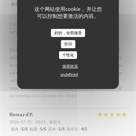
服务
:
5
/5
氛围
:
5
/5
菜单
:
5
/5
质价比
:
4
/5
这个网站使用cookie， 并让您
可以控制想要激活的内容。
C'était très bien passé et mes amis sont ravis d'avoir les
services attentionnés et les plats savoureux.
好的，全部接受
La Closerie des Lilas
已回复此评论
禁用
C’est un plaisir de lire votre retour. Nous sommes ravis que
个性化
vous ayez passé un agréable moment à La Closerie des Lilas
et que vos amis aient également apprécié l’attention portée
保密政策
par notre équipe ainsi que la qualité de la cuisine. Savoir que
undefined
cette expérience a contribué à la réussite de votre repas
nous fait très plaisir. Nous serons heureux de vous accueillir
de nouveau à La Closerie des Lilas ✨
Howard
P
2026-07-31
- 20:15 - 来宾 4
服务
:
5
/5
氛围
:
5
/5
菜单
:
5
/5
质价比
:
4
/5