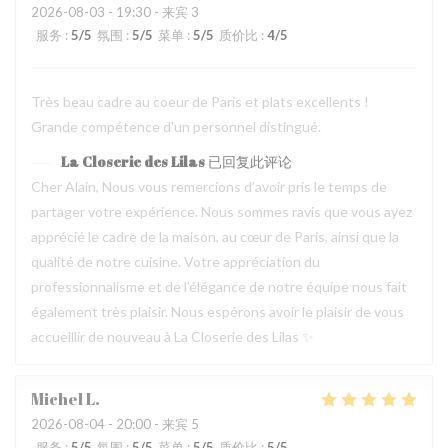
2026-08-03
- 19:30 - 来宾 3
服务
:
5
/5
氛围
:
5
/5
菜单
:
5
/5
质价比
:
4
/5
Très beau cadre au coeur de Paris et plats excellents !
Grande compétence d'un personnel distingué.
La Closerie des Lilas
已回复此评论
Cher Alain, Nous vous remercions d’avoir pris le temps de
partager votre expérience. Nous sommes ravis que vous ayez
apprécié le cadre de la maison, au cœur de Paris, ainsi que la
qualité de notre cuisine. Votre appréciation du
professionnalisme et de l’élégance de notre équipe nous fait
également très plaisir. Nous espérons avoir le plaisir de vous
accueillir de nouveau à La Closerie des Lilas ✨
Michel
L
2026-08-04
- 20:00 - 来宾 5
服务
:
5
/5
氛围
:
5
/5
菜单
:
5
/5
质价比
:
5
/5