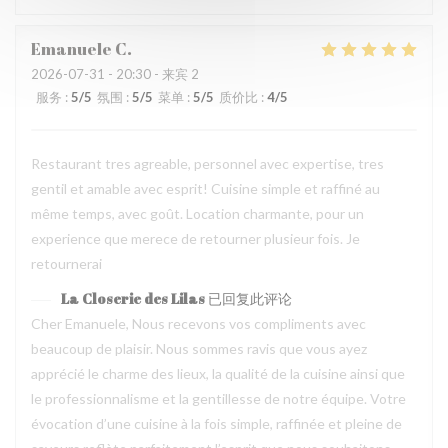
Emanuele
C
2026-07-31
- 20:30 - 来宾 2
服务
:
5
/5
氛围
:
5
/5
菜单
:
5
/5
质价比
:
4
/5
Restaurant tres agreable, personnel avec expertise, tres
gentil et amable avec esprit! Cuisine simple et raffiné au
même temps, avec goût. Location charmante, pour un
experience que merece de retourner plusieur fois. Je
retournerai
La Closerie des Lilas
已回复此评论
Cher Emanuele, Nous recevons vos compliments avec
beaucoup de plaisir. Nous sommes ravis que vous ayez
apprécié le charme des lieux, la qualité de la cuisine ainsi que
le professionnalisme et la gentillesse de notre équipe. Votre
évocation d’une cuisine à la fois simple, raffinée et pleine de