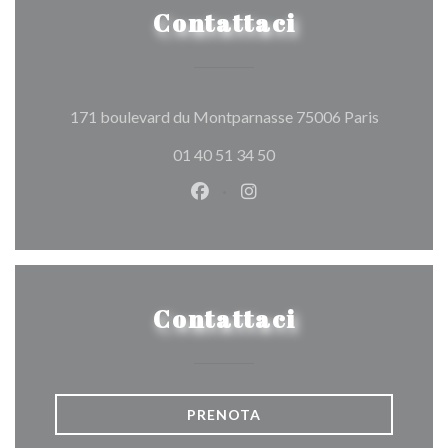
Contattaci
((apre una
171 boulevard du Montparnasse 75006 Paris
01 40 51 34 50
Facebook ((apre una nuova fines
Instagram ((apre una nuov
Contattaci
PRENOTA