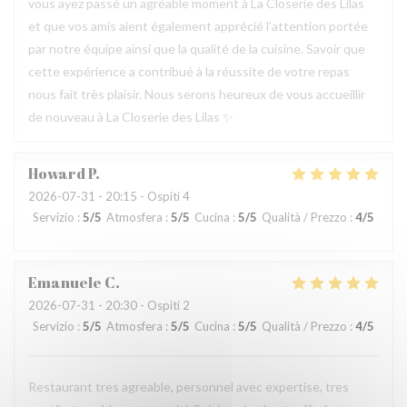
vous ayez passé un agréable moment à La Closerie des Lilas
et que vos amis aient également apprécié l’attention portée
par notre équipe ainsi que la qualité de la cuisine. Savoir que
cette expérience a contribué à la réussite de votre repas
nous fait très plaisir. Nous serons heureux de vous accueillir
de nouveau à La Closerie des Lilas ✨
Howard
P
2026-07-31
- 20:15 - Ospiti 4
Servizio
:
5
/5
Atmosfera
:
5
/5
Cucina
:
5
/5
Qualità / Prezzo
:
4
/5
Emanuele
C
2026-07-31
- 20:30 - Ospiti 2
Servizio
:
5
/5
Atmosfera
:
5
/5
Cucina
:
5
/5
Qualità / Prezzo
:
4
/5
Restaurant tres agreable, personnel avec expertise, tres