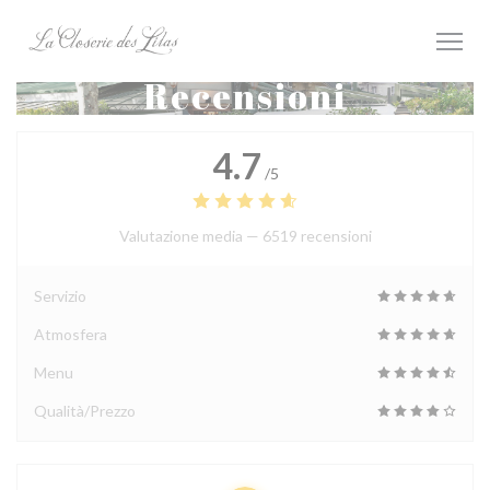
Personalizzazione delle tue scelte sui cookie
Recensioni
4.7
/5
Valutazione media —
6519 recensioni
Servizio
Atmosfera
Menu
Qualità/Prezzo