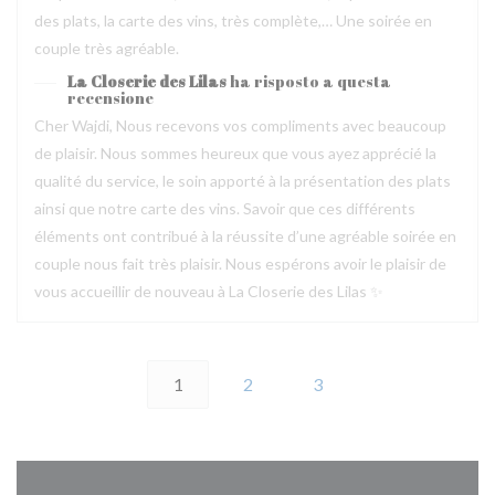
des plats, la carte des vins, très complète,… Une soirée en
couple très agréable.
La Closerie des Lilas
ha risposto a questa
recensione
Cher Wajdi, Nous recevons vos compliments avec beaucoup
de plaisir. Nous sommes heureux que vous ayez apprécié la
qualité du service, le soin apporté à la présentation des plats
ainsi que notre carte des vins. Savoir que ces différents
éléments ont contribué à la réussite d’une agréable soirée en
couple nous fait très plaisir. Nous espérons avoir le plaisir de
vous accueillir de nouveau à La Closerie des Lilas ✨
1
2
3