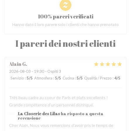
100% pareri verificati
Hanno dato il loro parere solo i clienti che hanno prenotato
I pareri dei nostri clienti
Alain
G
2026-08-03
- 19:30 - Ospiti 3
Servizio
:
5
/5
Atmosfera
:
5
/5
Cucina
:
5
/5
Qualità / Prezzo
:
4
/5
Très beau cadre au coeur de Paris et plats excellents !
Grande compétence d'un personnel distingué.
La Closerie des Lilas
ha risposto a questa
recensione
Cher Alain, Nous vous remercions d’avoir pris le temps de