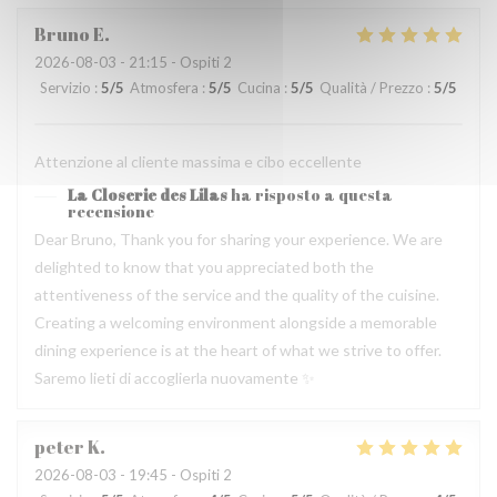
Bruno
E
2026-08-03
- 21:15 - Ospiti 2
Servizio
:
5
/5
Atmosfera
:
5
/5
Cucina
:
5
/5
Qualità / Prezzo
:
5
/5
Attenzione al cliente massima e cibo eccellente
La Closerie des Lilas
ha risposto a questa
recensione
Dear Bruno, Thank you for sharing your experience. We are
delighted to know that you appreciated both the
attentiveness of the service and the quality of the cuisine.
Creating a welcoming environment alongside a memorable
dining experience is at the heart of what we strive to offer.
Saremo lieti di accoglierla nuovamente ✨
peter
K
2026-08-03
- 19:45 - Ospiti 2