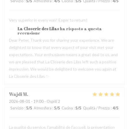
Servizio
:
5
/5
Atmosfera
:
4
/5
Cucina
:
5
/5
Qualità / Prezzo
:
4
/5
Very superior in every way! Eager to return!
La Closerie des Lilas
ha risposto a questa
recensione
Dear Peter, Thank you for sharing your experience. We are
delighted to know that every aspect of your visit met your
expectations. Your enthusiasm means a great deal to us, and
we are pleased that La Closerie des Lilas left such a positive
impression. We would be delighted to welcome you again at
La Closerie des Lilas ✨
Wajdi
M
2026-08-01
- 19:00 - Ospiti 2
Servizio
:
5
/5
Atmosfera
:
5
/5
Cucina
:
5
/5
Qualità / Prezzo
:
4
/5
La qualité du service, l’amabilité de l’accueil, la présentation