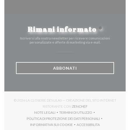
Rimani informato
*
Iscriversi alla nostra newsletter per ricevere comunicazioni
personalizzate e offerte di marketing via e-mail.
ABBONATI
© 2026 LA CLOSERIE DES LILAS — CREAZIONE DEL SITO INTERNET
((APRE UNA NUOVA FINES
RISTORANTE CON
ZENCHEF
NOTE LEGALI
TERMINI DI UTILIZZO
((APRE UNA NUOVA FINESTRA))
((APRE UNA NUOVA FINESTRA))
POLITICA DI PROTEZIONE DEI DATI PERSONALI
((APRE UNA NUOVA FINESTRA))
INFORMATIVA SUI COOKIE
ACCESSIBILITA
((APRE UNA NUOVA FINESTRA))
((APRE UNA NUOVA FINES