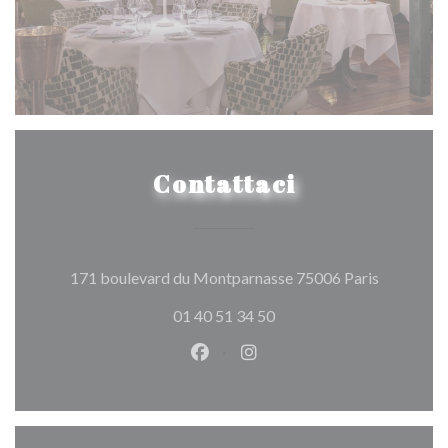
Contattaci
((apre una
171 boulevard du Montparnasse 75006 Paris
01 40 51 34 50
Facebook ((apre una nuova fines
Instagram ((apre una nuov