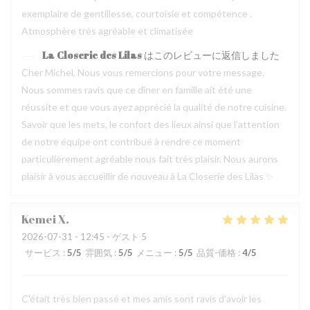
exemplaire de gentillesse, courtoisie et compétence .
Atmosphère très agréable et climatisée
La Closerie des Lilas
はこのレビューに返信しました
Cher Michel, Nous vous remercions pour votre message.
Nous sommes ravis que ce dîner en famille ait été une
réussite et que vous ayez apprécié la qualité de notre cuisine.
Savoir que les mets, le confort des lieux ainsi que l’attention
de notre équipe ont contribué à rendre ce moment
particulièrement agréable nous fait très plaisir. Nous aurons
plaisir à vous accueillir de nouveau à La Closerie des Lilas ✨
Kemei
X
2026-07-31
- 12:45 - ゲスト 5
サービス
:
5
/5
雰囲気
:
5
/5
メニュー
:
5
/5
品質-価格
:
4
/5
C'était très bien passé et mes amis sont ravis d'avoir les