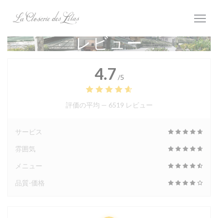
クッキー利用の管理について
レビュー
4.7
/5
評価の平均 —
6519 レビュー
サービス
雰囲気
メニュー
品質-価格