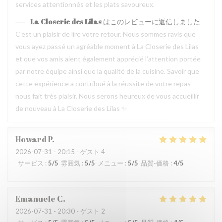
services attentionnés et les plats savoureux.
La Closerie des Lilas
はこのレビューに返信しました
C’est un plaisir de lire votre retour. Nous sommes ravis que
vous ayez passé un agréable moment à La Closerie des Lilas
et que vos amis aient également apprécié l’attention portée
par notre équipe ainsi que la qualité de la cuisine. Savoir que
cette expérience a contribué à la réussite de votre repas
nous fait très plaisir. Nous serons heureux de vous accueillir
de nouveau à La Closerie des Lilas ✨
Howard
P
2026-07-31
- 20:15 - ゲスト 4
サービス
:
5
/5
雰囲気
:
5
/5
メニュー
:
5
/5
品質-価格
:
4
/5
Emanuele
C
2026-07-31
- 20:30 - ゲスト 2