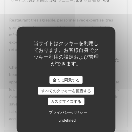
サービス
:
5
/5
雰囲気
:
5
/5
メニュー
:
5
/5
品質-価格
:
4
/5
Restaurant tres agreable, personnel avec expertise, tres
gentil et amable avec esprit! Cuisine simple et raffiné au
même temps, avec goût. Location charmante, pour un
experience que merece de retourner plusieur fois. Je
当サイトはクッキーを利用し
ております。お客様自身でク
retournerai
ッキー利用の設定および管理
La Closerie des Lilas
はこのレビューに返信しました
ができます。
Cher Emanuele, Nous recevons vos compliments avec
beaucoup de plaisir. Nous sommes ravis que vous ayez
全てに同意する
apprécié le charme des lieux, la qualité de la cuisine ainsi que
le professionnalisme et la gentillesse de notre équipe. Votre
すべてのクッキーを拒否する
évocation d’une cuisine à la fois simple, raffinée et pleine de
カスタマイズする
saveurs reflète parfaitement l’esprit que nous souhaitons
faire vivre à nos hôtes. Nous aurons grand plaisir à vous
プライバシーポリシー
accueillir de nouveau à La Closerie des Lilas ✨
undefined