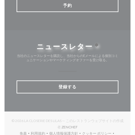
予約
ニュースレター
*
当社のニュースレターを購読し、当社からのEメールによる個別コミ
ュニケーションやマーケティングオファーを受け取る。
登録する
© 2026 LA CLOSERIE DES LILAS — このレストランウェブサイトの作成
((新しいウィンドウで開きます))
者
ZENCHEF
免責
利用規約
個人情報保護方針
クッキー ポリシー