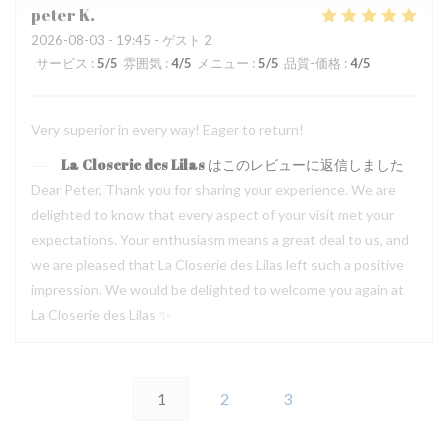
peter
K
2026-08-03
- 19:45 - ゲスト 2
サービス
:
5
/5
雰囲気
:
4
/5
メニュー
:
5
/5
品質-価格
:
4
/5
Very superior in every way! Eager to return!
La Closerie des Lilas
はこのレビューに返信しました
Dear Peter, Thank you for sharing your experience. We are
delighted to know that every aspect of your visit met your
expectations. Your enthusiasm means a great deal to us, and
we are pleased that La Closerie des Lilas left such a positive
impression. We would be delighted to welcome you again at
La Closerie des Lilas ✨
1
2
3