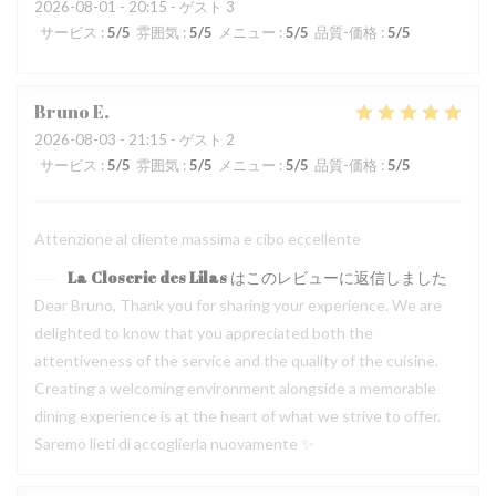
2026-08-01
- 20:15 - ゲスト 3
サービス
:
5
/5
雰囲気
:
5
/5
メニュー
:
5
/5
品質-価格
:
5
/5
Bruno
E
2026-08-03
- 21:15 - ゲスト 2
サービス
:
5
/5
雰囲気
:
5
/5
メニュー
:
5
/5
品質-価格
:
5
/5
Attenzione al cliente massima e cibo eccellente
La Closerie des Lilas
はこのレビューに返信しました
Dear Bruno, Thank you for sharing your experience. We are
delighted to know that you appreciated both the
attentiveness of the service and the quality of the cuisine.
Creating a welcoming environment alongside a memorable
dining experience is at the heart of what we strive to offer.
Saremo lieti di accoglierla nuovamente ✨