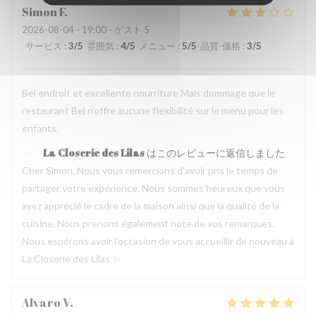
Simon
F
2026-08-04
- 19:00 - ゲスト 5
サービス
:
3
/5
雰囲気
:
4
/5
メニュー
:
5
/5
品質-価格
:
3
/5
Bel endroit et excellente nourriture Mais dommage que le
restaurant Bel n’offre aucune flexibilité sur le menu pour les
enfants.
La Closerie des Lilas
はこのレビューに返信しました
Cher Simon, Nous vous remercions d’avoir pris le temps de
partager votre expérience. Nous sommes heureux que vous
ayez apprécié le cadre de la maison ainsi que la qualité de la
cuisine. Nous prenons également note de vos remarques.
Nous espérons avoir l’occasion de vous accueillir de nouveau à
La Closerie des Lilas ✨
Alvaro
V