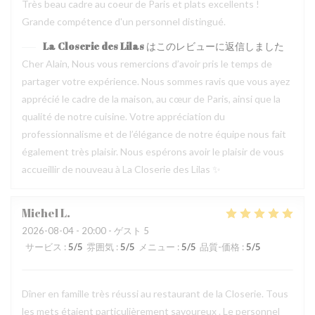
Très beau cadre au coeur de Paris et plats excellents !
Grande compétence d'un personnel distingué.
La Closerie des Lilas
はこのレビューに返信しました
Cher Alain, Nous vous remercions d’avoir pris le temps de
partager votre expérience. Nous sommes ravis que vous ayez
apprécié le cadre de la maison, au cœur de Paris, ainsi que la
qualité de notre cuisine. Votre appréciation du
professionnalisme et de l’élégance de notre équipe nous fait
également très plaisir. Nous espérons avoir le plaisir de vous
accueillir de nouveau à La Closerie des Lilas ✨
Michel
L
2026-08-04
- 20:00 - ゲスト 5
サービス
:
5
/5
雰囲気
:
5
/5
メニュー
:
5
/5
品質-価格
:
5
/5
Dîner en famille très réussi au restaurant de la Closerie. Tous
les mets étaient particulièrement savoureux . Le personnel