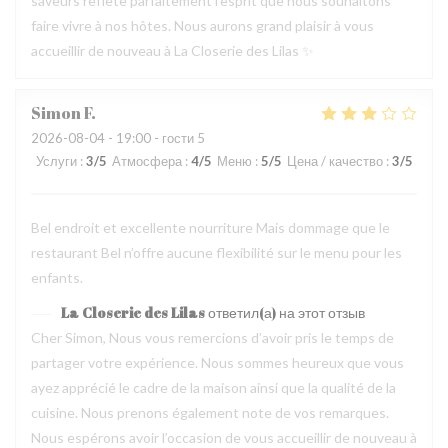
saveurs reflète parfaitement l’esprit que nous souhaitons
faire vivre à nos hôtes. Nous aurons grand plaisir à vous
accueillir de nouveau à La Closerie des Lilas ✨
Simon
F
2026-08-04
- 19:00 - гости 5
Услуги
:
3
/5
Атмосфера
:
4
/5
Меню
:
5
/5
Цена / качество
:
3
/5
Bel endroit et excellente nourriture Mais dommage que le
restaurant Bel n’offre aucune flexibilité sur le menu pour les
enfants.
La Closerie des Lilas
ответил(а) на этот отзыв
Cher Simon, Nous vous remercions d’avoir pris le temps de
partager votre expérience. Nous sommes heureux que vous
ayez apprécié le cadre de la maison ainsi que la qualité de la
cuisine. Nous prenons également note de vos remarques.
Nous espérons avoir l’occasion de vous accueillir de nouveau à