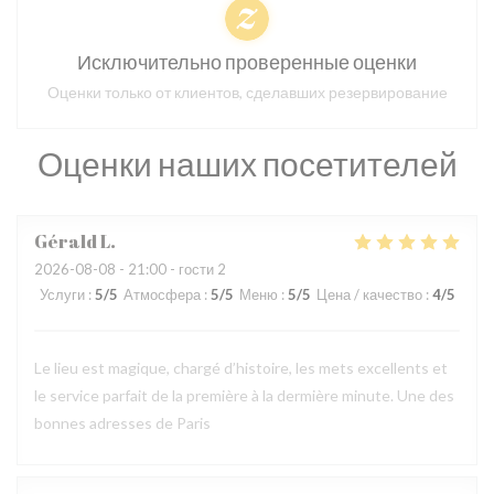
Исключительно проверенные оценки
Оценки только от клиентов, сделавших резервирование
Оценки наших посетителей
Gérald
L
2026-08-08
- 21:00 - гости 2
Услуги
:
5
/5
Атмосфера
:
5
/5
Меню
:
5
/5
Цена / качество
:
4
/5
Le lieu est magique, chargé d’histoire, les mets excellents et
le service parfait de la première à la dermière minute. Une des
bonnes adresses de Paris