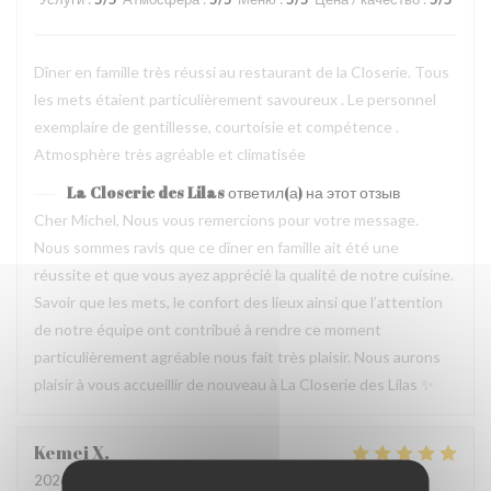
Dîner en famille très réussi au restaurant de la Closerie. Tous
les mets étaient particulièrement savoureux . Le personnel
exemplaire de gentillesse, courtoisie et compétence .
Atmosphère très agréable et climatisée
La Closerie des Lilas
ответил(а) на этот отзыв
Cher Michel, Nous vous remercions pour votre message.
Nous sommes ravis que ce dîner en famille ait été une
réussite et que vous ayez apprécié la qualité de notre cuisine.
Savoir que les mets, le confort des lieux ainsi que l’attention
de notre équipe ont contribué à rendre ce moment
particulièrement agréable nous fait très plaisir. Nous aurons
plaisir à vous accueillir de nouveau à La Closerie des Lilas ✨
Kemei
X
2026-07-31
- 12:45 - гости 5