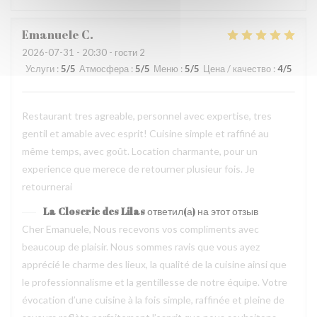
Emanuele
C
2026-07-31
- 20:30 - гости 2
Услуги
:
5
/5
Атмосфера
:
5
/5
Меню
:
5
/5
Цена / качество
:
4
/5
Restaurant tres agreable, personnel avec expertise, tres
gentil et amable avec esprit! Cuisine simple et raffiné au
même temps, avec goût. Location charmante, pour un
experience que merece de retourner plusieur fois. Je
retournerai
La Closerie des Lilas
ответил(а) на этот отзыв
Cher Emanuele, Nous recevons vos compliments avec
beaucoup de plaisir. Nous sommes ravis que vous ayez
apprécié le charme des lieux, la qualité de la cuisine ainsi que
le professionnalisme et la gentillesse de notre équipe. Votre
évocation d’une cuisine à la fois simple, raffinée et pleine de