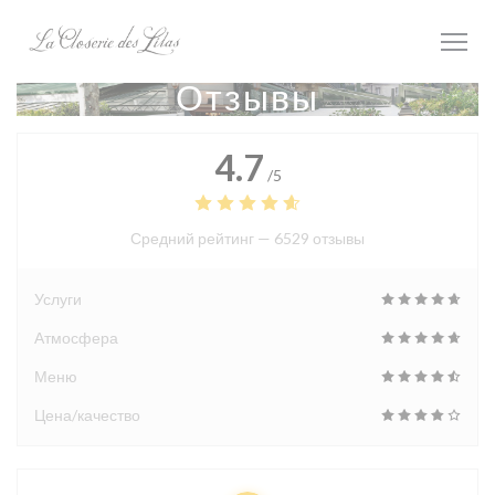
Панель управления cookies
Отзывы
4.7
/5
Средний рейтинг —
6529 отзывы
Услуги
Атмосфера
Меню
Цена/качество