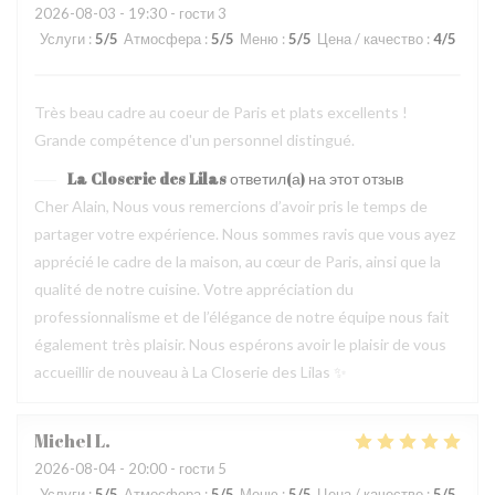
2026-08-03
- 19:30 - гости 3
Услуги
:
5
/5
Атмосфера
:
5
/5
Меню
:
5
/5
Цена / качество
:
4
/5
Très beau cadre au coeur de Paris et plats excellents !
Grande compétence d'un personnel distingué.
La Closerie des Lilas
ответил(а) на этот отзыв
Cher Alain, Nous vous remercions d’avoir pris le temps de
partager votre expérience. Nous sommes ravis que vous ayez
apprécié le cadre de la maison, au cœur de Paris, ainsi que la
qualité de notre cuisine. Votre appréciation du
professionnalisme et de l’élégance de notre équipe nous fait
également très plaisir. Nous espérons avoir le plaisir de vous
accueillir de nouveau à La Closerie des Lilas ✨
Michel
L
2026-08-04
- 20:00 - гости 5
Услуги
:
5
/5
Атмосфера
:
5
/5
Меню
:
5
/5
Цена / качество
:
5
/5