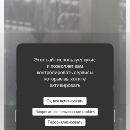
Этот сайт использует кукис
и позволяет вам
контролировать сервисы
которые вы хотите
La Closerie des Lilas
активировать
РЕСТОРАН ДЛЯ ГУРМАНОВ
|
PARIS
Ок, все активировать
Запретить использование cookies
ЗАБРОНИРОВАТЬ СТОЛИК
Персонализировать