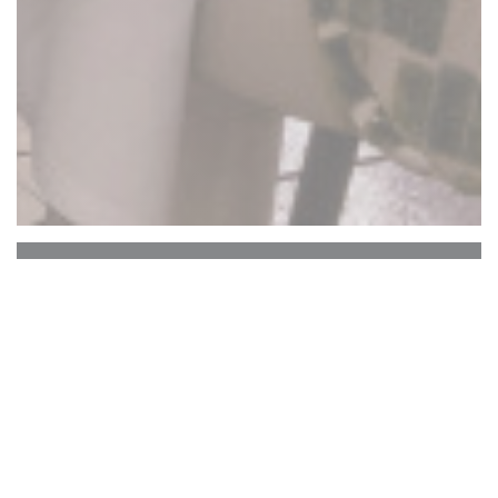
La Closerie des Lilas
Хемингуэй Бар
Историческое сердце La Closerie des Lilas, в
котором хранится память выдающихся