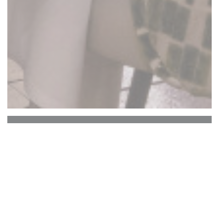
La Closerie des Lilas
Hemingway Bar
Historické srdce La Closerie des Lilas, které