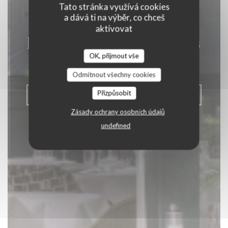
Tato stránka využívá cookies
a dává ti na výběr, co chceš
aktivovat
La Closerie des Lilas
OK, přijmout vše
|
PARIS
Odmítnout všechny cookies
Přizpůsobit
REZERVOVAT STŮL
Zásady ochrany osobních údajů
undefined