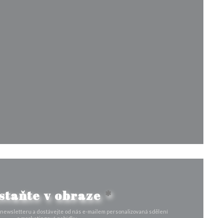
e v novém okně))
kně))
ovém okně))
staňte v obraze
*
 newsletteru a dostávejte od nás e-mailem personalizovaná sdělení