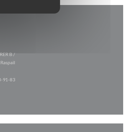
 RER B /
 Raspail
8-91-83