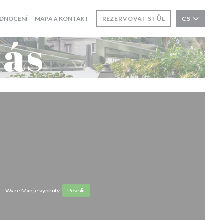
DNOCENÍ
MAPA A KONTAKT
REZERVOVAT STŮL
CS
nás
Waze Map je vypnutý.
Povolit