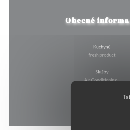
Obecné informa
Kuchyně
fresh product
Služby
Air Conditioning, ,
Platební metody
Tat
Cash, Visa, American Expres