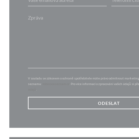
V souladu se zákonem o ochraně spotřebitele máte právo odmítnout marketingo
seznamu:
robinsonseznam.cz
. Pro více informací o zpracování vašich údajů si p
údajů
.