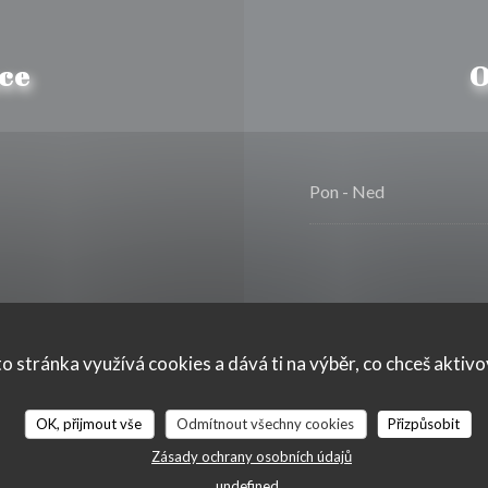
ce
O
Pon
-
Ned
o stránka využívá cookies a dává ti na výběr, co chceš aktiv
s
OK, přijmout vše
Odmítnout všechny cookies
Přizpůsobit
Zásady ochrany osobních údajů
undefined