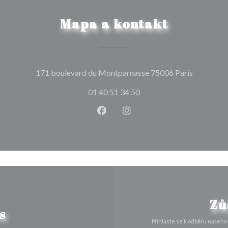
Mapa a kontakt
((otevře s
171 boulevard du Montparnasse 75006 Paris
01 40 51 34 50
Facebook ((otevře se v novém o
Instagram ((otevře se v n
Zů
s
Přihlaste se k odběru našeho