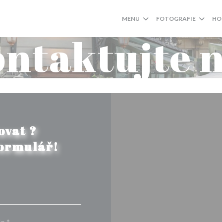
MENU
FOTOGRAFIE
HO
ntaktujte 
ovat ?
formulář!