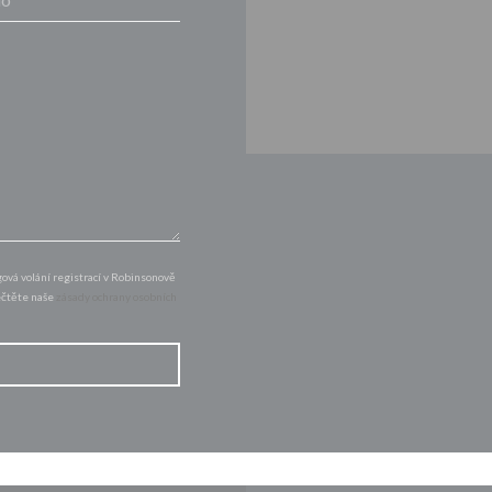
vá volání registrací v Robinsonově
řečtěte naše
zásady ochrany osobních