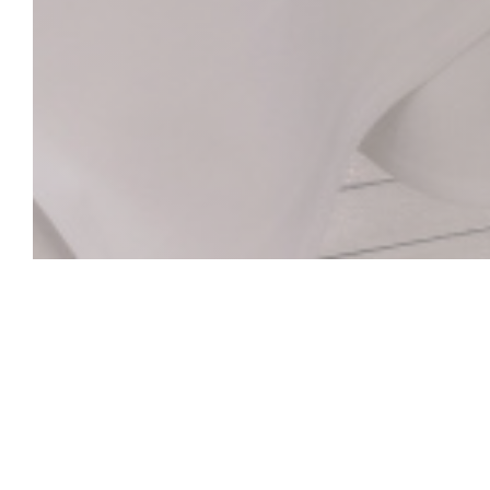
La Closerie des L
Le Bar Hemingway