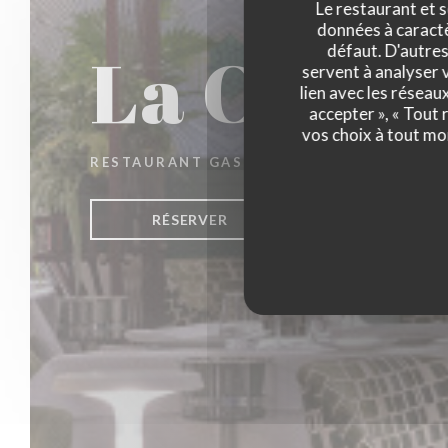
Le restaurant et s
données à caractèr
La Closer
défaut. D'autres
servent à analyser v
lien avec les réseau
accepter », « Tout
vos choix à tout mo
RESTAURANT GASTRONOMIQUE
|
PARIS
RÉSERVER