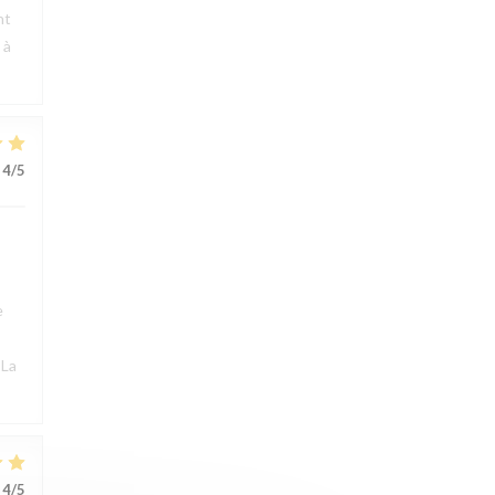
nt
 à
4
/5
e
 La
4
/5