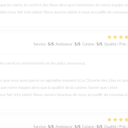
 que les mets, le confort des lieux ainsi que l’attention de notre équipe o
 nous fait très plaisir. Nous aurons plaisir à vous accueillir de nouveau
Service
:
5
/5
Ambiance
:
5
/5
Cuisine
:
5
/5
Qualité / Prix
:
 les services attentionnés et les plats savoureux.
vis que vous ayez passé un agréable moment à La Closerie des Lilas et qu
ar notre équipe ainsi que la qualité de la cuisine. Savoir que cette
us fait très plaisir. Nous serons heureux de vous accueillir de nouveau à
Service
:
5
/5
Ambiance
:
5
/5
Cuisine
:
5
/5
Qualité / Prix
: