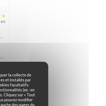
4
/5
ps,
rme
e à
rons
quer la collecte de
es et installés par
okies facultatifs
ctionnalités (ex : en
s. Cliquez sur « Tout
3
/5
ous pouvez modifier
 gauche des pages du