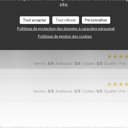
site.
 le restaurant Bel n’offre aucune flexibilité sur le menu pour les enfant
Tout accepter
Tout refuser
Personnaliser
emps de partager votre expérience. Nous sommes heureux que vous ayez
Politique de protection des données à caractère personnel
de la cuisine. Nous prenons également note de vos remarques. Nous espér
Politique de gestion des cookies
serie des Lilas ✨
Service
:
5
/5
Ambiance
:
5
/5
Cuisine
:
5
/5
Qualité / Prix
:
Service
:
5
/5
Ambiance
:
5
/5
Cuisine
:
5
/5
Qualité / Prix
:
We are delighted to know that you appreciated both the attentiveness 