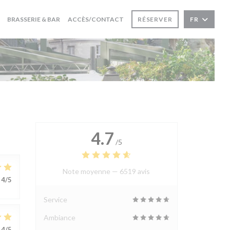
BRASSERIE & BAR
ACCÈS/CONTACT
RÉSERVER
FR
4.7
/5
Note moyenne —
6519 avis
4
/5
Service
Ambiance
4
/5