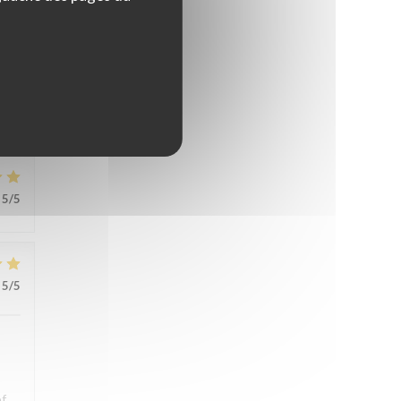
s.
ons
5
/5
5
/5
of