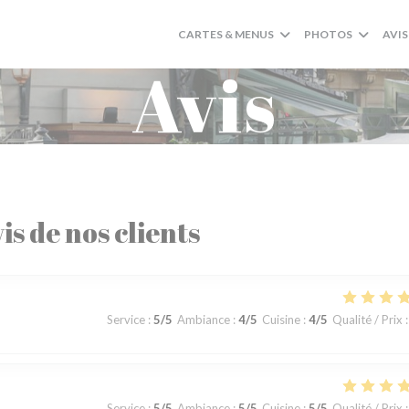
CARTES & MENUS
PHOTOS
AVIS
Avis
is de nos clients
Service
:
5
/5
Ambiance
:
4
/5
Cuisine
:
4
/5
Qualité / Prix
:
Service
:
5
/5
Ambiance
:
5
/5
Cuisine
:
5
/5
Qualité / Prix
: