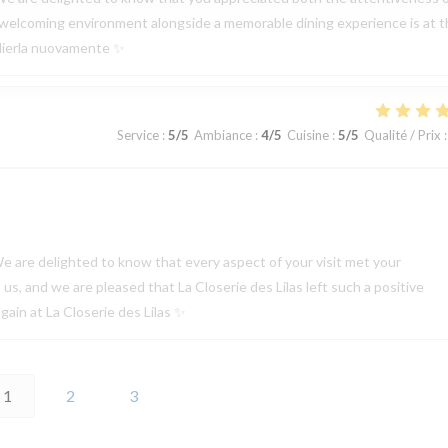
 a welcoming environment alongside a memorable dining experience is at 
oglierla nuovamente ✨
Service
:
5
/5
Ambiance
:
4
/5
Cuisine
:
5
/5
Qualité / Prix
:
e are delighted to know that every aspect of your visit met your
s, and we are pleased that La Closerie des Lilas left such a positive
ain at La Closerie des Lilas ✨
1
2
3