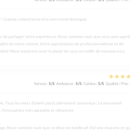
ts ! Grande compétence d'un personnel distingué.
mps de partager votre expérience. Nous sommes ravis que vous ayez appré
qualité de notre cuisine. Votre appréciation du professionnalisme et de
aisir. Nous espérons avoir le plaisir de vous accueillir de nouveau à La
Service
:
5
/5
Ambiance
:
5
/5
Cuisine
:
5
/5
Qualité / Prix
:
erie. Tous les mets étaient particulièrement savoureux . Le personnel
 . Atmosphère très agréable et climatisée
e. Nous sommes ravis que ce dîner en famille ait été une réussite et q