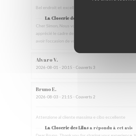
Bel endroit et excellente nourriture Mais dommage que
La Closerie des Lilas
a répondu à cet avis
Cher Simon, Nous vous remercions d’avoir pris le t
apprécié le cadre de la maison ainsi que la qualité 
avoir l’occasion de vous accueillir de nouveau à La Clo
Alvaro
V
2026-08-01
- 20:15 - Couverts 3
Bruno
E
2026-08-03
- 21:15 - Couverts 2
Attenzione al cliente massima e cibo eccellente
La Closerie des Lilas
a répondu à cet avis
Dear Bruno, Thank you for sharing your experience. 