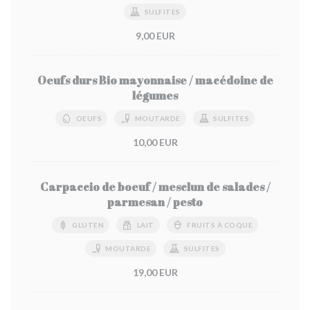
SULFITES
9,00 EUR
Oeufs durs Bio mayonnaise / macédoine de
légumes
OEUFS
MOUTARDE
SULFITES
10,00 EUR
Carpaccio de boeuf / mesclun de salades /
parmesan / pesto
GLUTEN
LAIT
FRUITS À COQUE
MOUTARDE
SULFITES
19,00 EUR