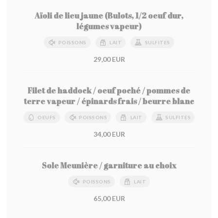
Aïoli de lieu jaune (Bulots, 1/2 oeuf dur,
légumes vapeur)
POISSONS
LAIT
SULFITES
29,00 EUR
Filet de haddock / oeuf poché / pommes de
terre vapeur / épinards frais / beurre blanc
OEUFS
POISSONS
LAIT
SULFITES
34,00 EUR
Sole Meunière / garniture au choix
POISSONS
LAIT
65,00 EUR