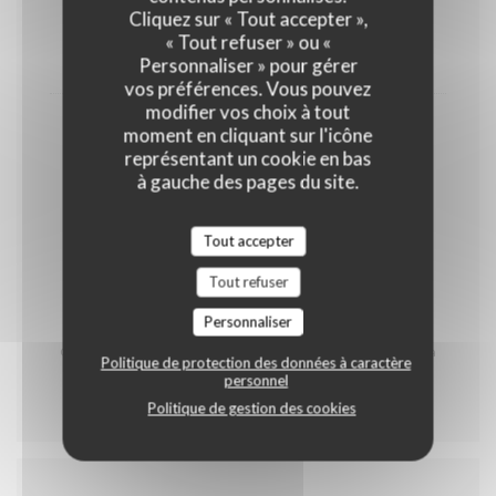
Cliquez sur « Tout accepter »,
OEUFS
LAIT
FRUITS À COQUE
« Tout refuser » ou «
13,00 EUR
Personnaliser » pour gérer
vos préférences. Vous pouvez
modifier vos choix à tout
Café & Mignardises
moment en cliquant sur l'icône
représentant un cookie en bas
GLUTEN
OEUFS
LAIT
à gauche des pages du site.
FRUITS À COQUE
Tout accepter
5,50 EUR
Tout refuser
* Contient du porc
Personnaliser
Carte des produits allergènes à votre disposition
Carte réalisée par notre Chef Johann Staskiewicz et sa
Politique de protection des données à caractère
brigade
personnel
Politique de gestion des cookies