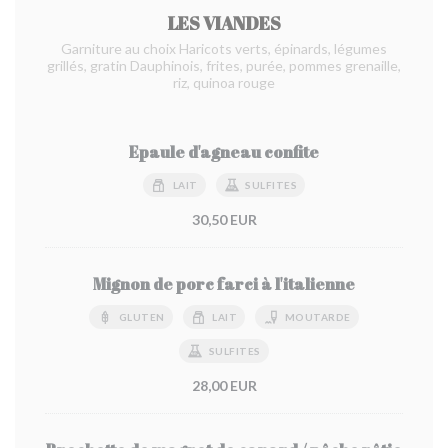
LES VIANDES
Garniture au choix Haricots verts, épinards, légumes
grillés, gratin Dauphinois, frites, purée, pommes grenaille,
riz, quinoa rouge
Epaule d'agneau confite
LAIT
SULFITES
30,50 EUR
Mignon de porc farci à l'italienne
GLUTEN
LAIT
MOUTARDE
SULFITES
28,00 EUR