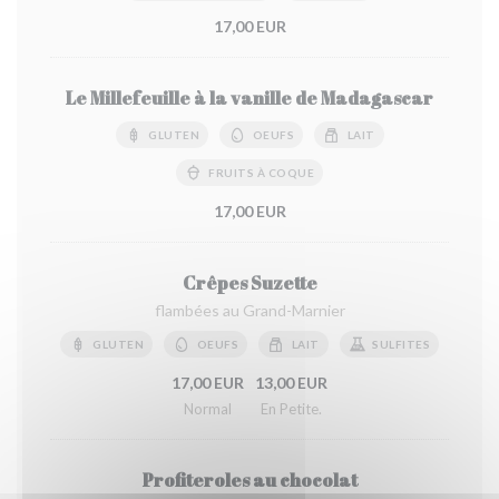
17,00 EUR
Le Millefeuille à la vanille de Madagascar
GLUTEN
OEUFS
LAIT
FRUITS À COQUE
17,00 EUR
Crêpes Suzette
flambées au Grand-Marnier
GLUTEN
OEUFS
LAIT
SULFITES
17,00 EUR
13,00 EUR
Normal
En Petite.
Profiteroles au chocolat