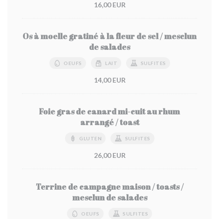
16,00 EUR
Os à moelle gratiné à la fleur de sel / mesclun
de salades
OEUFS
LAIT
SULFITES
14,00 EUR
Foie gras de canard mi-cuit au rhum
arrangé / toast
GLUTEN
SULFITES
26,00 EUR
Terrine de campagne maison / toasts /
mesclun de salades
OEUFS
SULFITES