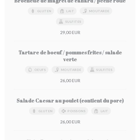
Brochette de magret de canard / pêche rôtie
GLUTEN
LAIT
MOUTARDE
SULFITES
29,00 EUR
Tartare de boeuf / pommes frites / salade
verte
OEUFS
MOUTARDE
SULFITES
26,00 EUR
Salade Caesar au poulet (contient du porc)
GLUTEN
POISSONS
LAIT
26,00 EUR