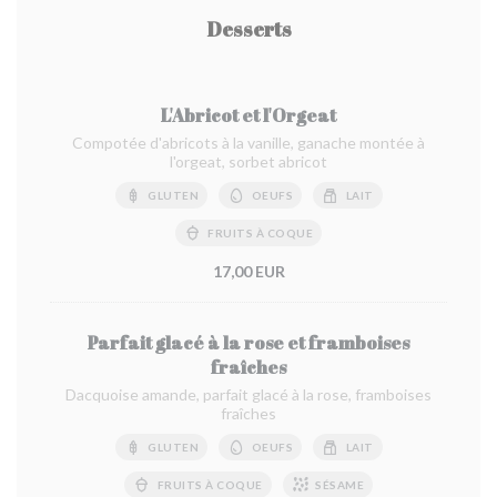
Desserts
L'Abricot et l'Orgeat
Compotée d'abricots à la vanille, ganache montée à
l'orgeat, sorbet abricot
GLUTEN
OEUFS
LAIT
FRUITS À COQUE
17,00 EUR
Parfait glacé à la rose et framboises
fraîches
Dacquoise amande, parfait glacé à la rose, framboises
fraîches
GLUTEN
OEUFS
LAIT
FRUITS À COQUE
SÉSAME