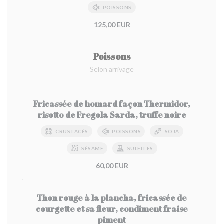
POISSONS
125,00 EUR
Poissons
Selon arrivage
Fricassée de homard façon Thermidor,
risotto de Fregola Sarda, truffe noire
CRUSTACÉS
POISSONS
SOJA
SÉSAME
SULFITES
60,00 EUR
Thon rouge à la plancha, fricassée de
courgette et sa fleur, condiment fraise
piment