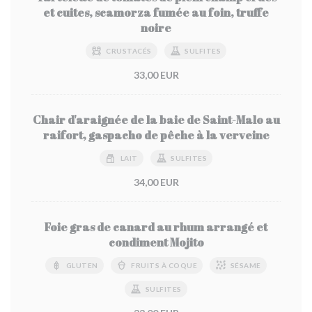
et cuites, scamorza fumée au foin, truffe
noire
CRUSTACÉS
SULFITES
33,00 EUR
Chair d'araignée de la baie de Saint-Malo au
raifort, gaspacho de pêche à la verveine
LAIT
SULFITES
34,00 EUR
Foie gras de canard au rhum arrangé et
condiment Mojito
GLUTEN
FRUITS À COQUE
SÉSAME
SULFITES