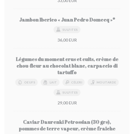
33,00 EUR
Jambon Iberico « Juan Pedro Domecq »*
SULFITES
36,00 EUR
Légumes du moment crus et cuits, crème de
chou-fleur au chocolat blanc, carpaccio di
tartuffo
OEUFS
LAIT
CÉLERI
MOUTARDE
SULFITES
29,00 EUR
Caviar Daurenki Petrossian (30 grs),
pommes de terre vapeur, crème fraîche