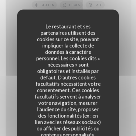
GLUTEN
OEUFS
LAIT
FRUITS À COQUE
10,50 EUR
14,00 EUR
Le restaurant et ses
partenaires utilisent des
cookies sur ce site, pouvant
Coupe de fruits rouges
impliquer la collecte de
données à caractère
18,00 EUR
personnel. Les cookies dits «
Normal
nécessaires » sont
obligatoires et installés par
défaut. D'autres cookies
Glaces et sorbets
facultatifs nécessitent votre
Parfum glaces : Vanille, Chocolat noir, Café, ,Pistache
consentement. Ces cookies
Parfum sorbets : Framboise, abricot, citron jaune,
facultatifs servent à analyser
verveine
votre navigation, mesurer
l'audience du site, proposer
des fonctionnalités (ex : en
Glaces et sorbets "Maison"
lien avec les réseaux sociaux)
ou afficher des publicités ou
Glaces : Vanille, Café, Chocolat Sorbets : Citron vert,
Mangue, Abricot, Framboise, Noix de coco
contenus personnalisés.