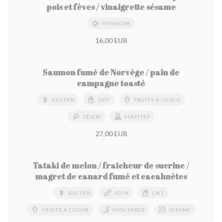
pois et fèves / vinaigrette sésame
POISSONS
16,00 EUR
Saumon fumé de Norvège / pain de
campagne toasté
GLUTEN
LAIT
FRUITS À COQUE
CÉLERI
SULFITES
27,00 EUR
Tataki de melon / fraîcheur de sucrine /
magret de canard fumé et cacahuètes
GLUTEN
SOJA
LAIT
FRUITS À COQUE
MOUTARDE
SÉSAME