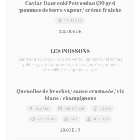
Caviar Daurenki Petrossian (30 grs)
/pommes de terre vapeur/ crème fraîche
POISSONS
125,00 EUR
LES POISSONS
Garniture au choix Haricots verts / épinards / légumes
grillés / gratin dauphinois / frites / purée / pomme
Grenaille / riz / quinoa rouge
Quenelles de brochet / sauce crustacés / riz
blanc / champignons
GLUTEN
CRUSTACÉS
OEUFS
POISSONS
LAIT
SULFITES
28,00 EUR