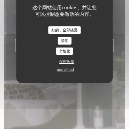
这个网站使用cookie， 并让您
La Closerie des Lilas
可以控制想要激活的内容。
美食餐厅
|
PARIS
好的，全部接受
禁用
预订餐位
个性化
保密政策
undefined