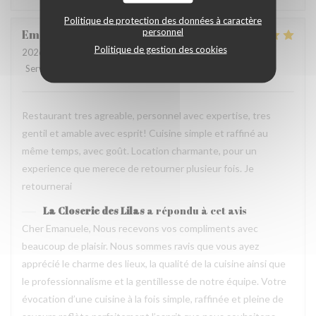
Politique de protection des données à caractère
personnel
Emanuele
C
Politique de gestion des cookies
2026-07-31
- 20:30 - Couverts 2
Service
:
5
/5
Ambiance
:
5
/5
Cuisine
:
5
/5
Qualité / Prix
:
4
/5
Restaurant tres agreable, personnel avec expertise, tres
gentil et amable avec esprit! Cuisine simple et raffiné au
même temps, avec goût. Location charmante, pour un
experience que merece de retourner plusieur fois. Je
retournerai
La Closerie des Lilas
a répondu à cet avis
Cher Emanuele, Nous recevons vos compliments avec
beaucoup de plaisir. Nous sommes ravis que vous ayez
apprécié le charme des lieux, la qualité de la cuisine ainsi que
le professionnalisme et la gentillesse de notre équipe. Votre
évocation d’une cuisine à la fois simple, raffinée et pleine de