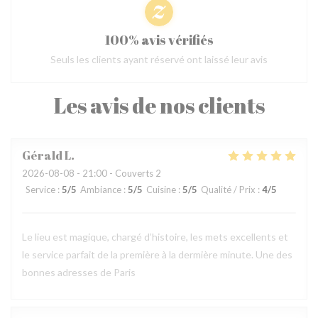
100% avis vérifiés
Seuls les clients ayant réservé ont laissé leur avis
Les avis de nos clients
Gérald
L
2026-08-08
- 21:00 - Couverts 2
Service
:
5
/5
Ambiance
:
5
/5
Cuisine
:
5
/5
Qualité / Prix
:
4
/5
Le lieu est magique, chargé d’histoire, les mets excellents et
le service parfait de la première à la dermière minute. Une des
bonnes adresses de Paris