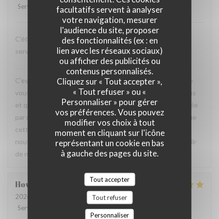
Service
:
5
/5
Ambiance
:
5
/5
Cuisine
:
5
/5
Qualité / Prix
:
4
/5
facultatifs servent à analyser
votre navigation, mesurer
l'audience du site, proposer
C'était très bien passé et mes amis sont ravis d'avoir les
des fonctionnalités (ex : en
lien avec les réseaux sociaux)
services attentionnés et les plats savoureux.
ou afficher des publicités ou
La Closerie des Lilas
a répondu à cet avis
contenus personnalisés.
Cliquez sur « Tout accepter »,
C’est un plaisir de lire votre retour. Nous sommes ravis que
« Tout refuser » ou «
vous ayez passé un agréable moment à La Closerie des Lilas
Personnaliser » pour gérer
et que vos amis aient également apprécié l’attention portée
vos préférences. Vous pouvez
par notre équipe ainsi que la qualité de la cuisine. Savoir que
modifier vos choix à tout
cette expérience a contribué à la réussite de votre repas
moment en cliquant sur l'icône
nous fait très plaisir. Nous serons heureux de vous accueillir
représentant un cookie en bas
à gauche des pages du site.
de nouveau à La Closerie des Lilas ✨
Tout accepter
Howard
P
2026-07-31
- 20:15 - Couverts 4
Tout refuser
Service
:
5
/5
Ambiance
:
5
/5
Cuisine
:
5
/5
Qualité / Prix
:
4
/5
Personnaliser