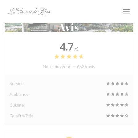
Personnalisation de vos choix en matière de cookies
Avis
4.7
/5
Note moyenne —
6526 avis
Service
Ambiance
Cuisine
Qualité/Prix