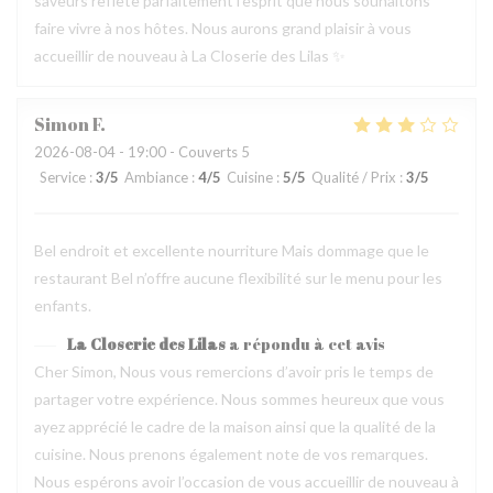
saveurs reflète parfaitement l’esprit que nous souhaitons
faire vivre à nos hôtes. Nous aurons grand plaisir à vous
accueillir de nouveau à La Closerie des Lilas ✨
Simon
F
2026-08-04
- 19:00 - Couverts 5
Service
:
3
/5
Ambiance
:
4
/5
Cuisine
:
5
/5
Qualité / Prix
:
3
/5
Bel endroit et excellente nourriture Mais dommage que le
restaurant Bel n’offre aucune flexibilité sur le menu pour les
enfants.
La Closerie des Lilas
a répondu à cet avis
Cher Simon, Nous vous remercions d’avoir pris le temps de
partager votre expérience. Nous sommes heureux que vous
ayez apprécié le cadre de la maison ainsi que la qualité de la
cuisine. Nous prenons également note de vos remarques.
Nous espérons avoir l’occasion de vous accueillir de nouveau à