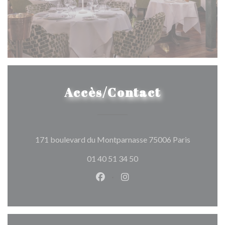
Accès/Contact
((ouvre un
171 boulevard du Montparnasse 75006 Paris
01 40 51 34 50
Facebook ((ouvre une nouvelle 
Instagram ((ouvre une nou