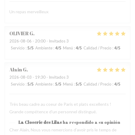
Un repas merveilleux
OLIVIER
G
2026-08-06
- 20:00 - Invitados 3
Servicio
:
5
/5
Ambiente
:
4
/5
Menú
:
4
/5
Calidad / Precio
:
4
/5
Alain
G
2026-08-03
- 19:30 - Invitados 3
Servicio
:
5
/5
Ambiente
:
5
/5
Menú
:
5
/5
Calidad / Precio
:
4
/5
Très beau cadre au coeur de Paris et plats excellents !
Grande compétence d'un personnel distingué.
La Closerie des Lilas
ha respondido a su opinión
Cher Alain, Nous vous remercions d’avoir pris le temps de