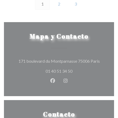
1
2
3
Mapa y Contacto
((abre en 
171 boulevard du Montparnasse 75006 Paris
01 40 51 34 50
Facebook ((abre en una nueva v
Instagram ((abre en una 
Contacto