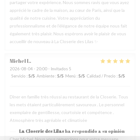
partager votre expérience. Nous sommes ravis que vous ayez
apprécié le cadre de la maison, au cœur de Paris, ainsi que la
qualité de notre cuisine. Votre appréciation du
professionnalisme et de l’élégance de notre équipe nous fait
également très plaisir. Nous espérons avoir le plaisir de vous
accueillir de nouveau à La Closerie des Lilas ✨
Michel
L
2026-08-04
- 20:00 - Invitados 5
Servicio
:
5
/5
Ambiente
:
5
/5
Menú
:
5
/5
Calidad / Precio
:
5
/5
Dîner en famille très réussi au restaurant de la Closerie. Tous
les mets étaient particulièrement savoureux . Le personnel
exemplaire de gentillesse, courtoisie et compétence .
Atmosphère très agréable et climatisée
La Closerie des Lilas
ha respondido a su opinión
Cher Michel, Nous vous remercions pour votre message.