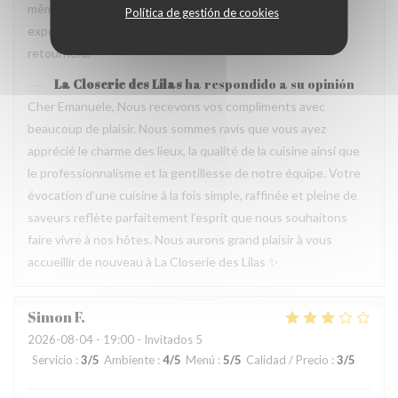
même temps, avec goût. Location charmante, pour un
Política de gestión de cookies
experience que merece de retourner plusieur fois. Je
retournerai
La Closerie des Lilas
ha respondido a su opinión
Cher Emanuele, Nous recevons vos compliments avec
beaucoup de plaisir. Nous sommes ravis que vous ayez
apprécié le charme des lieux, la qualité de la cuisine ainsi que
le professionnalisme et la gentillesse de notre équipe. Votre
évocation d’une cuisine à la fois simple, raffinée et pleine de
saveurs reflète parfaitement l’esprit que nous souhaitons
faire vivre à nos hôtes. Nous aurons grand plaisir à vous
accueillir de nouveau à La Closerie des Lilas ✨
Simon
F
2026-08-04
- 19:00 - Invitados 5
Servicio
:
3
/5
Ambiente
:
4
/5
Menú
:
5
/5
Calidad / Precio
:
3
/5