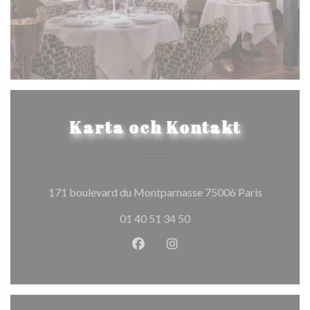
Karta och Kontakt
((öppnas i 
171 boulevard du Montparnasse 75006 Paris
01 40 51 34 50
Facebook ((öppnas i ett nytt fön
Instagram ((öppnas i ett n