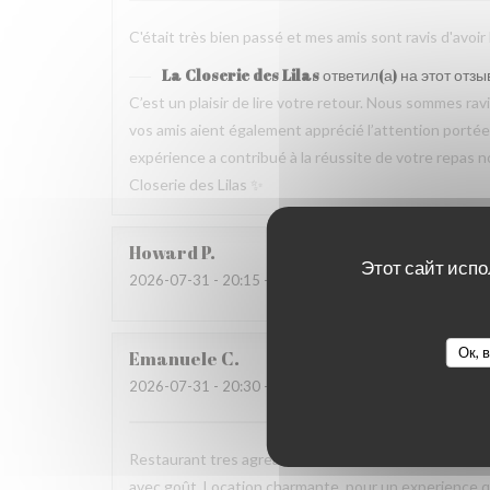
C'était très bien passé et mes amis sont ravis d'avoir
La Closerie des Lilas
ответил(а) на этот отзы
C’est un plaisir de lire votre retour. Nous sommes ra
vos amis aient également apprécié l’attention portée p
expérience a contribué à la réussite de votre repas no
Closerie des Lilas ✨
Howard
P
Этот сайт испо
2026-07-31
- 20:15 - гости 4
Ок, 
Emanuele
C
2026-07-31
- 20:30 - гости 2
Restaurant tres agreable, personnel avec expertise, 
avec goût. Location charmante, pour un experience qu