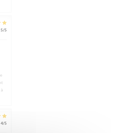
5
/5
ue
nt
 à
4
/5