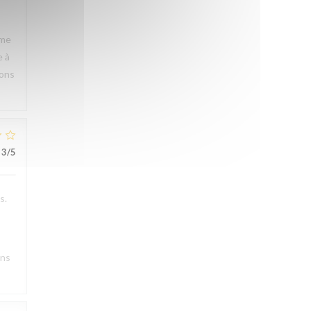
rme
e à
rons
3
/5
s.
ons