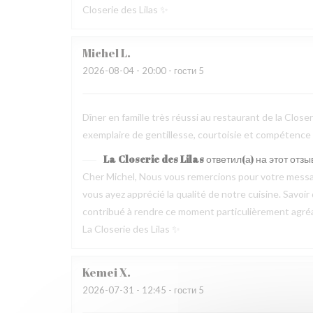
Closerie des Lilas ✨
Michel
L
2026-08-04
- 20:00 - гости 5
Dîner en famille très réussi au restaurant de la Clos
exemplaire de gentillesse, courtoisie et compétence
La Closerie des Lilas
ответил(а) на этот отзы
Cher Michel, Nous vous remercions pour votre messag
vous ayez apprécié la qualité de notre cuisine. Savoir
contribué à rendre ce moment particulièrement agréable
La Closerie des Lilas ✨
Kemei
X
2026-07-31
- 12:45 - гости 5