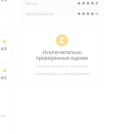
Меню
Цена/качество
4
/5
Исключительно
проверенные оценки
Оценки только от клиентов,
сделавших резервирование
4
/5
cié