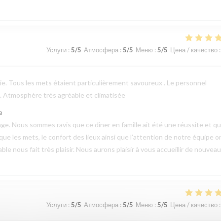
Услуги
:
5
/5
Атмосфера
:
5
/5
Меню
:
5
/5
Цена / качество
:
erie. Tous les mets étaient particulièrement savoureux . Le personnel
 . Atmosphère très agréable et climatisée
в
e. Nous sommes ravis que ce dîner en famille ait été une réussite et q
 que les mets, le confort des lieux ainsi que l’attention de notre équipe o
 nous fait très plaisir. Nous aurons plaisir à vous accueillir de nouveau
Услуги
:
5
/5
Атмосфера
:
5
/5
Меню
:
5
/5
Цена / качество
: