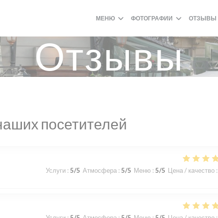
МЕНЮ
ФОТОГРАФИИ
ОТЗЫВЫ
Отзывы
наших посетителей
Услуги
:
5
/5
Атмосфера
:
5
/5
Меню
:
5
/5
Цена / качество
:
Услуги
:
5
/5
Атмосфера
:
5
/5
Меню
:
5
/5
Цена / качество
: