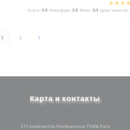
Услуги
:
5
/5
Атмосфера
:
5
/5
Меню
:
5
/5
Цена / качество
:
1
2
3
Карта и контакты
((открыва
171 boulevard du Montparnasse 75006 Paris