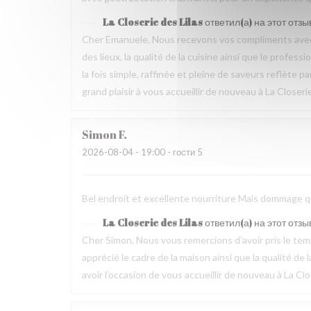
La Closerie des Lilas
ответил(а) на этот отзы
Cher Emanuele, Nous recevons vos compliments avec 
des lieux, la qualité de la cuisine ainsi que le profes
la fois simple, raffinée et pleine de saveurs reflète 
grand plaisir à vous accueillir de nouveau à La Closeri
Simon
F
2026-08-04
- 19:00 - гости 5
Bel endroit et excellente nourriture Mais dommage que
La Closerie des Lilas
ответил(а) на этот отзы
Cher Simon, Nous vous remercions d’avoir pris le t
apprécié le cadre de la maison ainsi que la qualité 
avoir l’occasion de vous accueillir de nouveau à La Clo