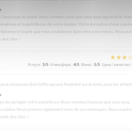
в
beaucoup de plaisir. Nous sommes ravis que vous ayez apprécié le cha
sionnalisme et la gentillesse de notre équipe. Votre évocation d’une cuisin
parfaitement l’esprit que nous souhaitons faire vivre à nos hôtes. Nous au
e des Lilas ✨
Услуги
:
3
/5
Атмосфера
:
4
/5
Меню
:
5
/5
Цена / качество
:
 le restaurant Bel n’offre aucune flexibilité sur le menu pour les enfant
в
emps de partager votre expérience. Nous sommes heureux que vous ayez
de la cuisine. Nous prenons également note de vos remarques. Nous espér
serie des Lilas ✨