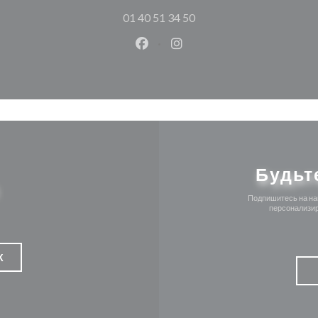
01 40 51 34 50
Facebook ((открывается в ново
Instagram ((открывается
Будьт
Подпишитесь на наш
персонализир
К