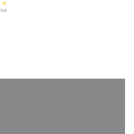
5
/5
ется в новом окне))