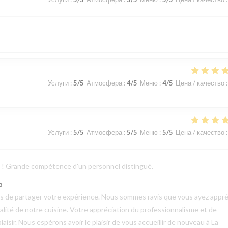
Услуги
:
5
/5
Атмосфера
:
4
/5
Меню
:
4
/5
Цена / качество
:
Услуги
:
5
/5
Атмосфера
:
5
/5
Меню
:
5
/5
Цена / качество
:
ts ! Grande compétence d'un personnel distingué.
в
mps de partager votre expérience. Nous sommes ravis que vous ayez appré
qualité de notre cuisine. Votre appréciation du professionnalisme et de
aisir. Nous espérons avoir le plaisir de vous accueillir de nouveau à La