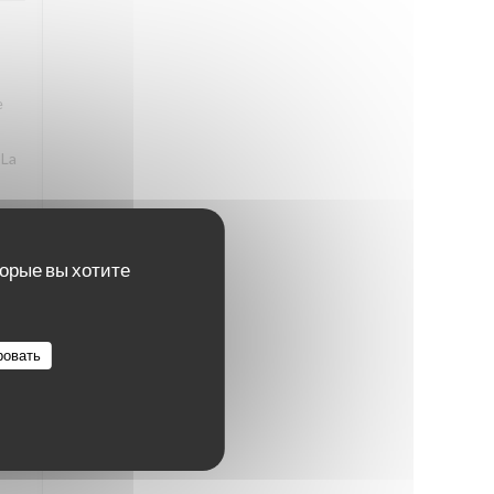
e
 La
торые вы хотите
4
/5
ровать
4
/5
ps,