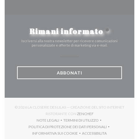
Rimani informato
*
Iscriversi alla nostra newsletter per ricevere comunicazioni
personalizzate e offerte di marketing via e-mail.
ABBONATI
© 2026 LA CLOSERIE DES LILAS — CREAZIONE DEL SITO INTERNET
((APRE UNA NUOVA FINES
RISTORANTE CON
ZENCHEF
NOTE LEGALI
TERMINI DI UTILIZZO
((APRE UNA NUOVA FINESTRA))
((APRE UNA NUOVA FINESTRA))
POLITICA DI PROTEZIONE DEI DATI PERSONALI
((APRE UNA NUOVA FINESTRA))
INFORMATIVA SUI COOKIE
ACCESSIBILITA
((APRE UNA NUOVA FINESTRA))
((APRE UNA NUOVA FINES