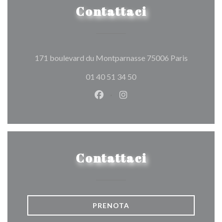
Contattaci
((apre una
171 boulevard du Montparnasse 75006 Paris
01 40 51 34 50
Facebook ((apre una nuova fines
Instagram ((apre una nuov
Contattaci
PRENOTA