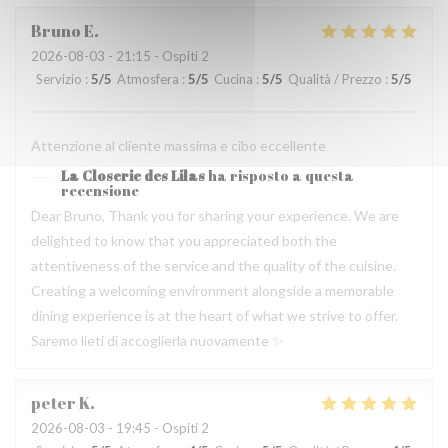
Bruno
E
2026-08-03
- 21:15 - Ospiti 2
Servizio
:
5
/5
Atmosfera
:
5
/5
Cucina
:
5
/5
Qualità / Prezzo
:
5
/5
Attenzione al cliente massima e cibo eccellente
La Closerie des Lilas
ha risposto a questa
recensione
Dear Bruno, Thank you for sharing your experience. We are
delighted to know that you appreciated both the
attentiveness of the service and the quality of the cuisine.
Creating a welcoming environment alongside a memorable
dining experience is at the heart of what we strive to offer.
Saremo lieti di accoglierla nuovamente ✨
peter
K
2026-08-03
- 19:45 - Ospiti 2