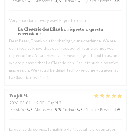
Servizio
:
5
/5
Atmosfera
:
4
/5
Cucina
:
5
/5
Qualità / Prezzo
:
4
/5
Very superior in every way! Eager to return!
La Closerie des Lilas
ha risposto a questa
recensione
Dear Peter, Thank you for sharing your experience. We are
delighted to know that every aspect of your visit met your
expectations. Your enthusiasm means a great deal to us, and
we are pleased that La Closerie des Lilas left such a positive
impression. We would be delighted to welcome you again at
La Closerie des Lilas ✨
Wajdi
M
2026-08-01
- 19:00 - Ospiti 2
Servizio
:
5
/5
Atmosfera
:
5
/5
Cucina
:
5
/5
Qualità / Prezzo
:
4
/5
La qualité du service, l’amabilité de l’accueil, la présentation