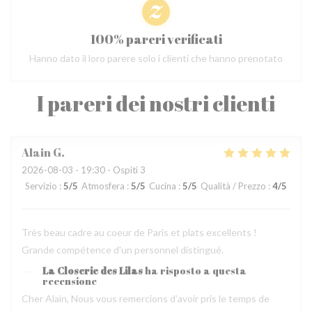
100% pareri verificati
Hanno dato il loro parere solo i clienti che hanno prenotato
I pareri dei nostri clienti
Alain
G
2026-08-03
- 19:30 - Ospiti 3
Servizio
:
5
/5
Atmosfera
:
5
/5
Cucina
:
5
/5
Qualità / Prezzo
:
4
/5
Très beau cadre au coeur de Paris et plats excellents !
Grande compétence d'un personnel distingué.
La Closerie des Lilas
ha risposto a questa
recensione
Cher Alain, Nous vous remercions d’avoir pris le temps de