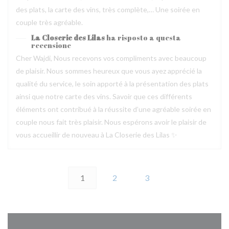
des plats, la carte des vins, très complète,… Une soirée en
couple très agréable.
La Closerie des Lilas
ha risposto a questa
recensione
Cher Wajdi, Nous recevons vos compliments avec beaucoup
de plaisir. Nous sommes heureux que vous ayez apprécié la
qualité du service, le soin apporté à la présentation des plats
ainsi que notre carte des vins. Savoir que ces différents
éléments ont contribué à la réussite d’une agréable soirée en
couple nous fait très plaisir. Nous espérons avoir le plaisir de
vous accueillir de nouveau à La Closerie des Lilas ✨
1
2
3