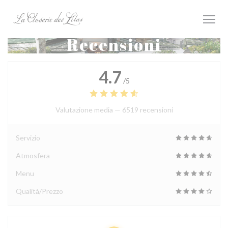
Personalizzazione delle tue scelte sui cookie
Recensioni
4.7
/5
Valutazione media —
6519 recensioni
Servizio
Atmosfera
Menu
Qualità/Prezzo