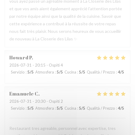
vous ayez passé un agréable moment à La Closerie des Lilas
et que vos amis aient également apprécié l’attention portée
par notre équipe ainsi que la qualité de la cuisine. Savoir que
cette expérience a contribué à la réussite de votre repas
nous fait très plaisir. Nous serons heureux de vous accueillir
de nouveau à La Closerie des Lilas ✨
Howard
P
2026-07-31
- 20:15 - Ospiti 4
Servizio
:
5
/5
Atmosfera
:
5
/5
Cucina
:
5
/5
Qualità / Prezzo
:
4
/5
Emanuele
C
2026-07-31
- 20:30 - Ospiti 2
Servizio
:
5
/5
Atmosfera
:
5
/5
Cucina
:
5
/5
Qualità / Prezzo
:
4
/5
Restaurant tres agreable, personnel avec expertise, tres