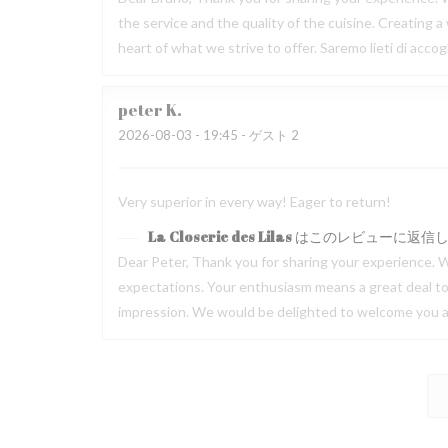
the service and the quality of the cuisine. Creating
heart of what we strive to offer. Saremo lieti di acc
peter
K
2026-08-03
- 19:45 - ゲスト 2
Very superior in every way! Eager to return!
La Closerie des Lilas
はこのレビューに返信
Dear Peter, Thank you for sharing your experience. W
expectations. Your enthusiasm means a great deal to u
impression. We would be delighted to welcome you ag