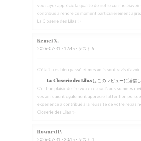
vous ayez apprécié la qualité de notre cuisine. Savoir
contribué à rendre ce moment particulièrement agréable
La Closerie des Lilas ✨
Kemei
X
2026-07-31
- 12:45 - ゲスト 5
C'était très bien passé et mes amis sont ravis d'avoir
La Closerie des Lilas
はこのレビューに返信
C’est un plaisir de lire votre retour. Nous sommes ra
vos amis aient également apprécié l’attention portée p
expérience a contribué à la réussite de votre repas no
Closerie des Lilas ✨
Howard
P
2026-07-31
- 20:15 - ゲスト 4