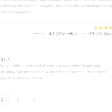
 a welcoming environment alongside a memorable dining experience is at 
oglierla nuovamente ✨
サービス
:
5
/5
雰囲気
:
4
/5
メニュー
:
5
/5
品質-価格
:
しました
e are delighted to know that every aspect of your visit met your
s, and we are pleased that La Closerie des Lilas left such a positive
ain at La Closerie des Lilas ✨
1
2
3