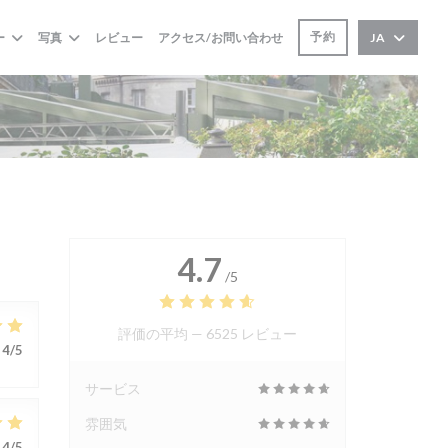
予約
ー
写真
レビュー
アクセス/お問い合わせ
JA
4.7
/5
評価の平均 —
6525 レビュー
4
/5
サービス
雰囲気
4
/5