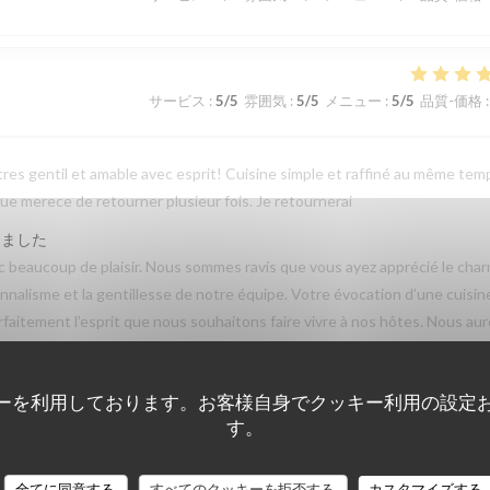
サービス
:
5
/5
雰囲気
:
5
/5
メニュー
:
5
/5
品質-価格
:
tres gentil et amable avec esprit! Cuisine simple et raffiné au même tem
e merece de retourner plusieur fois. Je retournerai
しました
beaucoup de plaisir. Nous sommes ravis que vous ayez apprécié le cha
sionnalisme et la gentillesse de notre équipe. Votre évocation d’une cuisin
parfaitement l’esprit que nous souhaitons faire vivre à nos hôtes. Nous au
e des Lilas ✨
ーを利用しております。お客様自身でクッキー利用の設定
す。
サービス
:
3
/5
雰囲気
:
4
/5
メニュー
:
5
/5
品質-価格
:
全てに同意する
すべてのクッキーを拒否する
カスタマイズする