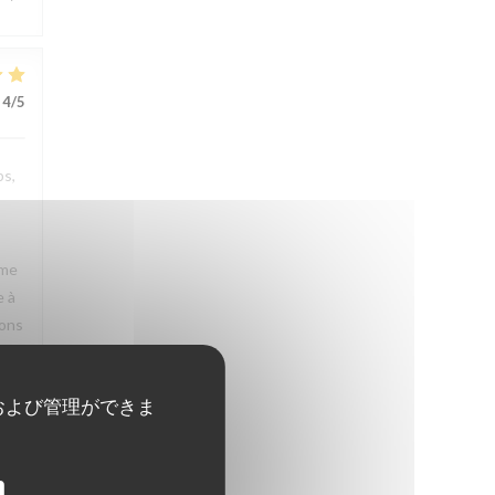
4
/5
ps,
rme
e à
rons
および管理ができま
3
/5