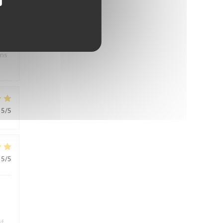
s.
ons
5
/5
5
/5
of