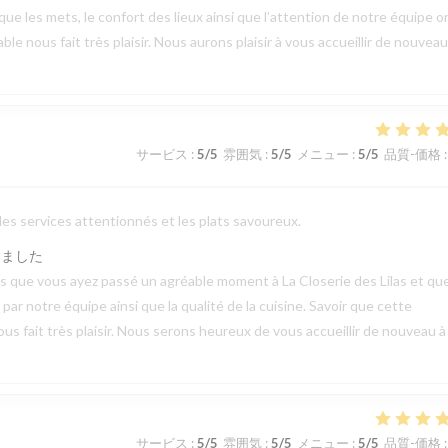
 que les mets, le confort des lieux ainsi que l’attention de notre équipe o
 nous fait très plaisir. Nous aurons plaisir à vous accueillir de nouveau
サービス
:
5
/5
雰囲気
:
5
/5
メニュー
:
5
/5
品質-価格
:
 les services attentionnés et les plats savoureux.
しました
vis que vous ayez passé un agréable moment à La Closerie des Lilas et qu
ar notre équipe ainsi que la qualité de la cuisine. Savoir que cette
us fait très plaisir. Nous serons heureux de vous accueillir de nouveau à
サービス
:
5
/5
雰囲気
:
5
/5
メニュー
:
5
/5
品質-価格
: