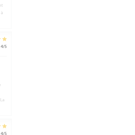
nt
 à
4
/5
e
 La
4
/5