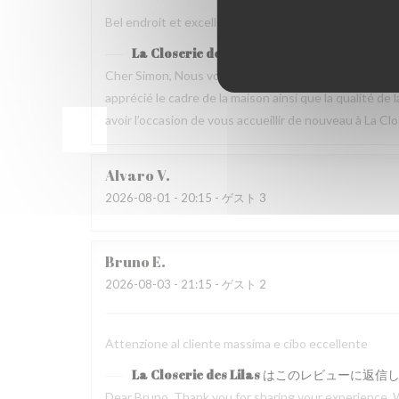
Bel endroit et excellente nourriture Mais dommage que
La Closerie des Lilas
はこのレビューに返信
Cher Simon, Nous vous remercions d’avoir pris le t
apprécié le cadre de la maison ainsi que la qualité 
avoir l’occasion de vous accueillir de nouveau à La Clo
Alvaro
V
2026-08-01
- 20:15 - ゲスト 3
Bruno
E
2026-08-03
- 21:15 - ゲスト 2
Attenzione al cliente massima e cibo eccellente
La Closerie des Lilas
はこのレビューに返信
Dear Bruno, Thank you for sharing your experience. 