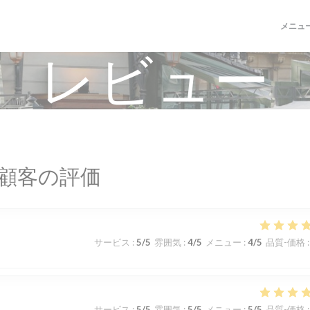
メニュ
レビュー
顧客の評価
サービス
:
5
/5
雰囲気
:
4
/5
メニュー
:
4
/5
品質-価格
:
サービス
:
5
/5
雰囲気
:
5
/5
メニュー
:
5
/5
品質-価格
: