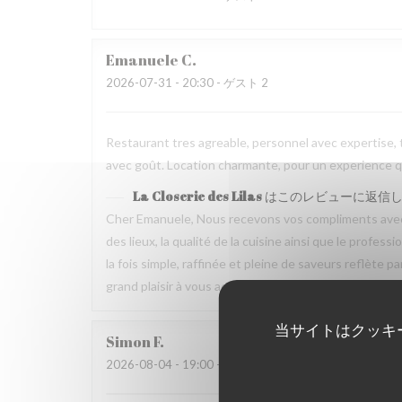
Emanuele
C
2026-07-31
- 20:30 - ゲスト 2
Restaurant tres agreable, personnel avec expertise, 
avec goût. Location charmante, pour un experience qu
La Closerie des Lilas
はこのレビューに返信
Cher Emanuele, Nous recevons vos compliments avec 
des lieux, la qualité de la cuisine ainsi que le profes
la fois simple, raffinée et pleine de saveurs reflète 
grand plaisir à vous accueillir de nouveau à La Closeri
当サイトはクッキ
Simon
F
2026-08-04
- 19:00 - ゲスト 5