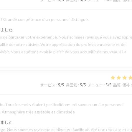
ts ! Grande compétence d'un personnel distingué.
しました
mps de partager votre expérience. Nous sommes ravis que vous ayez appré
qualité de notre cuisine. Votre appréciation du professionnalisme et de
aisir. Nous espérons avoir le plaisir de vous accueillir de nouveau à La
サービス
:
5
/5
雰囲気
:
5
/5
メニュー
:
5
/5
品質-価格
:
erie. Tous les mets étaient particulièrement savoureux . Le personnel
 . Atmosphère très agréable et climatisée
しました
e. Nous sommes ravis que ce dîner en famille ait été une réussite et q