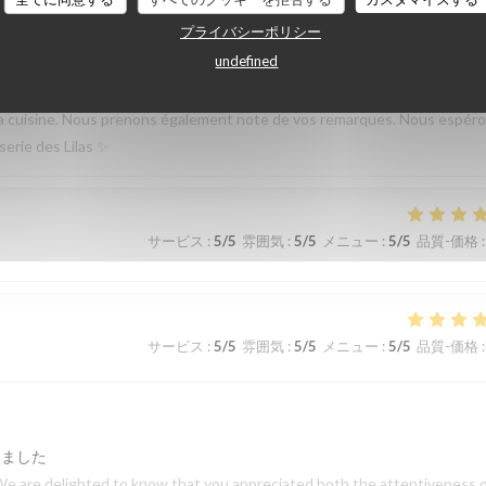
 le restaurant Bel n’offre aucune flexibilité sur le menu pour les enfant
プライバシーポリシー
undefined
しました
emps de partager votre expérience. Nous sommes heureux que vous ayez
de la cuisine. Nous prenons également note de vos remarques. Nous espér
serie des Lilas ✨
サービス
:
5
/5
雰囲気
:
5
/5
メニュー
:
5
/5
品質-価格
:
サービス
:
5
/5
雰囲気
:
5
/5
メニュー
:
5
/5
品質-価格
:
しました
We are delighted to know that you appreciated both the attentiveness 