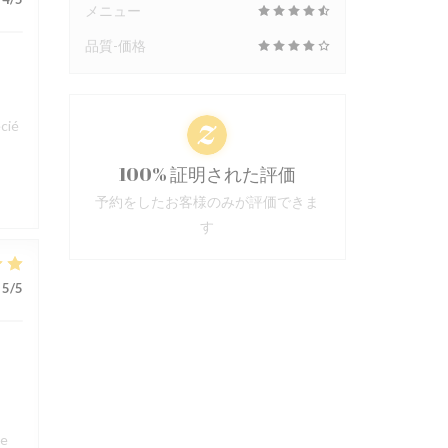
メニュー
品質-価格
cié
100% 証明された評価
予約をしたお客様のみが評価できま
す
5
/5
ue