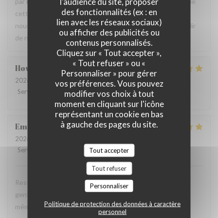
l'audience du site, proposer
par notre équipe ainsi que la qualité de la cuisine. Savoir que
des fonctionnalités (ex : en
cette expérience a contribué à la réussite de votre repas
lien avec les réseaux sociaux)
nous fait très plaisir. Nous serons heureux de vous accueillir
ou afficher des publicités ou
de nouveau à La Closerie des Lilas ✨
contenus personnalisés.
Cliquez sur « Tout accepter »,
« Tout refuser » ou «
Howard
P
Personnaliser » pour gérer
2026-07-31
- 20:15 - Couverts 4
vos préférences. Vous pouvez
Service
:
5
/5
Ambiance
:
5
/5
Cuisine
:
5
/5
Qualité / Prix
:
4
/5
modifier vos choix à tout
moment en cliquant sur l'icône
représentant un cookie en bas
à gauche des pages du site.
Emanuele
C
2026-07-31
- 20:30 - Couverts 2
Service
:
5
/5
Ambiance
:
5
Tout accepter
/5
Cuisine
:
5
/5
Qualité / Prix
:
4
/5
Tout refuser
Restaurant tres agreable, personnel avec expertise, tres
Personnaliser
gentil et amable avec esprit! Cuisine simple et raffiné au
Politique de protection des données à caractère
même temps, avec goût. Location charmante, pour un
personnel