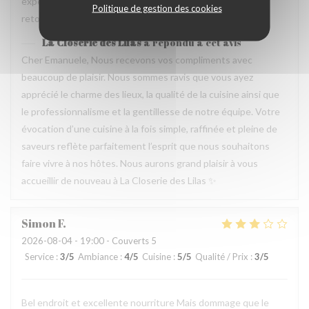
experience que merece de retourner plusieur fois. Je
Politique de gestion des cookies
retournerai
La Closerie des Lilas
a répondu à cet avis
Cher Emanuele, Nous recevons vos compliments avec
beaucoup de plaisir. Nous sommes ravis que vous ayez
apprécié le charme des lieux, la qualité de la cuisine ainsi que
le professionnalisme et la gentillesse de notre équipe. Votre
évocation d’une cuisine à la fois simple, raffinée et pleine de
saveurs reflète parfaitement l’esprit que nous souhaitons
faire vivre à nos hôtes. Nous aurons grand plaisir à vous
accueillir de nouveau à La Closerie des Lilas ✨
Simon
F
2026-08-04
- 19:00 - Couverts 5
Service
:
3
/5
Ambiance
:
4
/5
Cuisine
:
5
/5
Qualité / Prix
:
3
/5
Bel endroit et excellente nourriture Mais dommage que le