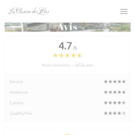
Personnalisation de vos choix en matière de cookies
Avis
4.7
/5
Note moyenne —
6526 avis
Service
Ambiance
Cuisine
Qualité/Prix