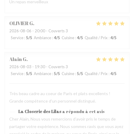
Un repas merveilleux
OLIVIER
G
2026-08-06
- 20:00 - Couverts 3
Service
:
5
/5
Ambiance
:
4
/5
Cuisine
:
4
/5
Qualité / Prix
:
4
/5
Alain
G
2026-08-03
- 19:30 - Couverts 3
Service
:
5
/5
Ambiance
:
5
/5
Cuisine
:
5
/5
Qualité / Prix
:
4
/5
Très beau cadre au coeur de Paris et plats excellents !
Grande compétence d'un personnel distingué.
La Closerie des Lilas
a répondu à cet avis
Cher Alain, Nous vous remercions d’avoir pris le temps de
partager votre expérience. Nous sommes ravis que vous ayez
apprécié le cadre de la maison, au cœur de Paris, ainsi que la