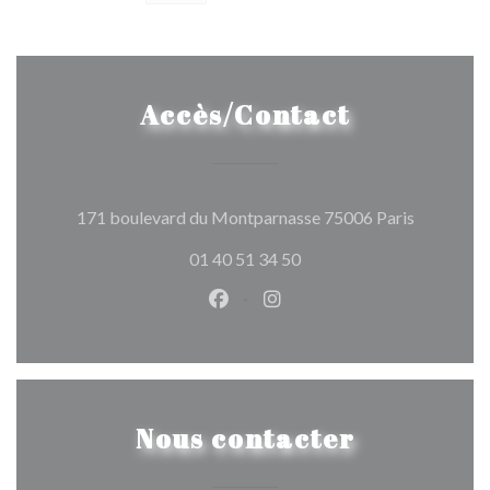
Accès/Contact
((ouvre un
171 boulevard du Montparnasse 75006 Paris
01 40 51 34 50
Facebook ((ouvre une nouvelle 
Instagram ((ouvre une nou
Nous contacter