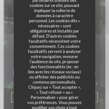
partenaires utilisent des
cookies sur ce site, pouvant
impliquer la collecte de
données à caractère
personnel. Les cookies dits «
nécessaires » sont
obligatoires et installés par
défaut. D'autres cookies
facultatifs nécessitent votre
consentement. Ces cookies
facultatifs servent à analyser
votre navigation, mesurer
l'audience du site, proposer
des fonctionnalités (ex : en
La Closerie des Lilas
lien avec les réseaux sociaux)
ou afficher des publicités ou
contenus personnalisés.
RESTAURANT GASTRONOMIQUE
|
PARIS
Cliquez sur « Tout accepter »,
« Tout refuser » ou «
Personnaliser » pour gérer
RÉSERVER
vos préférences. Vous pouvez
modifier vos choix à tout