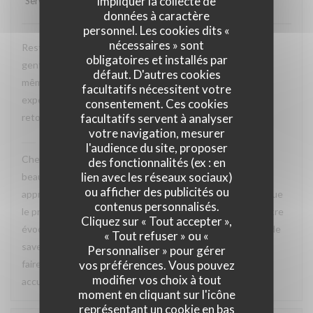
impliquer la collecte de
Service
:
5
/5
Ambiance
:
5
/5
Cuisine
:
5
/5
Qualité / Prix
:
4
/5
données à caractère
personnel. Les cookies dits «
nécessaires » sont
Restaurant tres agreable, personnel avec expertise, tres
obligatoires et installés par
gentil et amable avec esprit! Cuisine simple et raffiné au
défaut. D'autres cookies
même temps, avec goût. Location charmante, pour un
facultatifs nécessitent votre
experience que merece de retourner plusieur fois. Je
consentement. Ces cookies
facultatifs servent à analyser
retournerai
votre navigation, mesurer
La Closerie des Lilas
a répondu à cet avis
l'audience du site, proposer
Cher Emanuele, Nous recevons vos compliments avec
des fonctionnalités (ex : en
lien avec les réseaux sociaux)
beaucoup de plaisir. Nous sommes ravis que vous ayez
ou afficher des publicités ou
apprécié le charme des lieux, la qualité de la cuisine ainsi que
contenus personnalisés.
le professionnalisme et la gentillesse de notre équipe. Votre
Cliquez sur « Tout accepter »,
évocation d’une cuisine à la fois simple, raffinée et pleine de
« Tout refuser » ou «
saveurs reflète parfaitement l’esprit que nous souhaitons
Personnaliser » pour gérer
vos préférences. Vous pouvez
faire vivre à nos hôtes. Nous aurons grand plaisir à vous
modifier vos choix à tout
accueillir de nouveau à La Closerie des Lilas ✨
moment en cliquant sur l'icône
représentant un cookie en bas