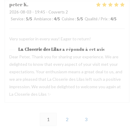
peter
K
2026-08-03
- 19:45 - Couverts 2
Service
:
5
/5
Ambiance
:
4
/5
Cuisine
:
5
/5
Qualité / Prix
:
4
/5
Very superior in every way! Eager to return!
La Closerie des Lilas
a répondu à cet avis
Dear Peter, Thank you for sharing your experience. We are
delighted to know that every aspect of your visit met your
expectations. Your enthusiasm means a great deal to us, and
we are pleased that La Closerie des Lilas left such a positive
impression. We would be delighted to welcome you again at
La Closerie des Lilas ✨
1
2
3