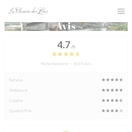
Personnalisation de vos choix en matière de cookies
Avis
4.7
/5
Note moyenne —
6519 avis
Service
Ambiance
Cuisine
Qualité/Prix