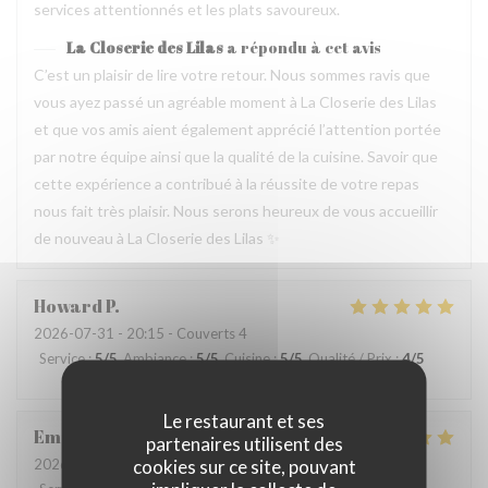
services attentionnés et les plats savoureux.
La Closerie des Lilas
a répondu à cet avis
C’est un plaisir de lire votre retour. Nous sommes ravis que
vous ayez passé un agréable moment à La Closerie des Lilas
et que vos amis aient également apprécié l’attention portée
par notre équipe ainsi que la qualité de la cuisine. Savoir que
cette expérience a contribué à la réussite de votre repas
nous fait très plaisir. Nous serons heureux de vous accueillir
de nouveau à La Closerie des Lilas ✨
Howard
P
2026-07-31
- 20:15 - Couverts 4
Service
:
5
/5
Ambiance
:
5
/5
Cuisine
:
5
/5
Qualité / Prix
:
4
/5
Le restaurant et ses
Emanuele
C
partenaires utilisent des
cookies sur ce site, pouvant
2026-07-31
- 20:30 - Couverts 2