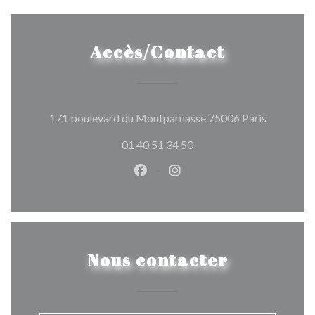
Accès/Contact
((ouvre un
171 boulevard du Montparnasse 75006 Paris
01 40 51 34 50
Facebook ((ouvre une nouvelle 
Instagram ((ouvre une nou
Nous contacter