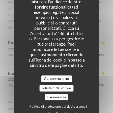
misurare l'audience del sito,
et que vos amis aient également apprécié l’attention portée
fornire funzionalità (ad
par notre équipe ainsi que la qualité de la cuisine. Savoir que
esempio, legate ai social
cette expérience a contribué à la réussite de votre repas
network) o visualizzare
nous fait très plaisir. Nous serons heureux de vous accueillir
pubblicità o contenuti
de nouveau à La Closerie des Lilas ✨
personalizzati. Clicca su
'Accetta tutto', 'Rifiuta tutto'
o 'Personalizza' per gestire le
Howard
P
tue preferenze. Puoi
modificare le tue scelte in
2026-07-31
- 20:15 - Ospiti 4
qualsiasi momento cliccando
Servizio
:
5
/5
Atmosfera
:
5
/5
Cucina
:
5
/5
Qualità / Prezzo
:
4
/5
sull'icona del cookie in basso a
sinistra delle pagine del sito.
Emanuele
C
Ok, accetta tutto
2026-07-31
- 20:30 - Ospiti 2
Servizio
:
5
/5
Atmosfera
:
5
/5
Cucina
:
5
/5
Qualità / Prezzo
:
4
/5
Rifiuta tutti i cookie
Personalizza
Restaurant tres agreable, personnel avec expertise, tres
Politica di protezione dei dati personali
gentil et amable avec esprit! Cuisine simple et raffiné au