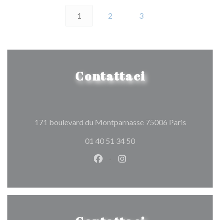
1
2
3
Contattaci
((apre una
171 boulevard du Montparnasse 75006 Paris
01 40 51 34 50
Facebook ((apre una nuova fines
Instagram ((apre una nuov