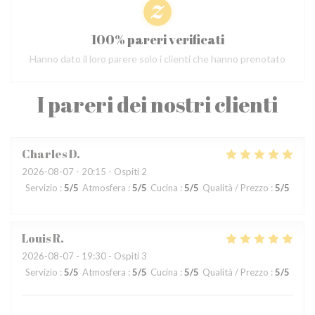
100% pareri verificati
Hanno dato il loro parere solo i clienti che hanno prenotato
I pareri dei nostri clienti
Charles
D
2026-08-07
- 20:15 - Ospiti 2
Servizio
:
5
/5
Atmosfera
:
5
/5
Cucina
:
5
/5
Qualità / Prezzo
:
5
/5
Louis
R
2026-08-07
- 19:30 - Ospiti 3
Servizio
:
5
/5
Atmosfera
:
5
/5
Cucina
:
5
/5
Qualità / Prezzo
:
5
/5