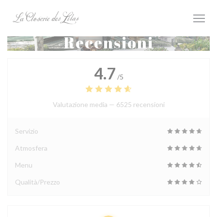
Personalizzazione delle tue scelte sui cookie
Recensioni
4.7
/5
Valutazione media —
6525 recensioni
Servizio
Atmosfera
Menu
Qualità/Prezzo