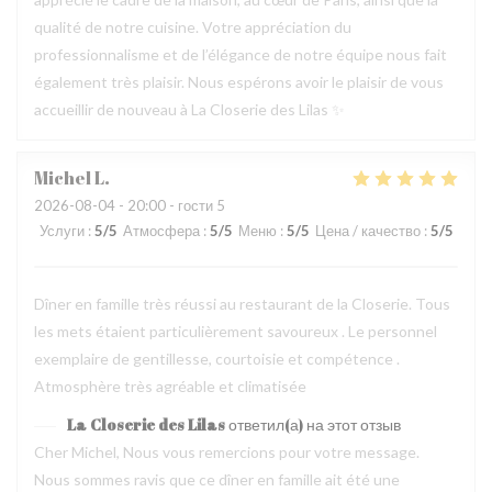
qualité de notre cuisine. Votre appréciation du
professionnalisme et de l’élégance de notre équipe nous fait
également très plaisir. Nous espérons avoir le plaisir de vous
accueillir de nouveau à La Closerie des Lilas ✨
Michel
L
2026-08-04
- 20:00 - гости 5
Услуги
:
5
/5
Атмосфера
:
5
/5
Меню
:
5
/5
Цена / качество
:
5
/5
Dîner en famille très réussi au restaurant de la Closerie. Tous
les mets étaient particulièrement savoureux . Le personnel
exemplaire de gentillesse, courtoisie et compétence .
Atmosphère très agréable et climatisée
La Closerie des Lilas
ответил(а) на этот отзыв
Cher Michel, Nous vous remercions pour votre message.
Nous sommes ravis que ce dîner en famille ait été une