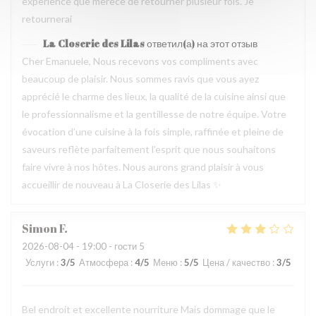
experience que merece de retourner plusieur fois. Je
retournerai
La Closerie des Lilas
ответил(а) на этот отзыв
Cher Emanuele, Nous recevons vos compliments avec
beaucoup de plaisir. Nous sommes ravis que vous ayez
apprécié le charme des lieux, la qualité de la cuisine ainsi que
le professionnalisme et la gentillesse de notre équipe. Votre
évocation d’une cuisine à la fois simple, raffinée et pleine de
saveurs reflète parfaitement l’esprit que nous souhaitons
faire vivre à nos hôtes. Nous aurons grand plaisir à vous
accueillir de nouveau à La Closerie des Lilas ✨
Simon
F
2026-08-04
- 19:00 - гости 5
Услуги
:
3
/5
Атмосфера
:
4
/5
Меню
:
5
/5
Цена / качество
:
3
/5
Bel endroit et excellente nourriture Mais dommage que le