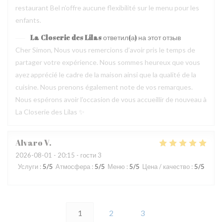
restaurant Bel n’offre aucune flexibilité sur le menu pour les
enfants.
La Closerie des Lilas
ответил(а) на этот отзыв
Cher Simon, Nous vous remercions d’avoir pris le temps de
partager votre expérience. Nous sommes heureux que vous
ayez apprécié le cadre de la maison ainsi que la qualité de la
cuisine. Nous prenons également note de vos remarques.
Nous espérons avoir l’occasion de vous accueillir de nouveau à
La Closerie des Lilas ✨
Alvaro
V
2026-08-01
- 20:15 - гости 3
Услуги
:
5
/5
Атмосфера
:
5
/5
Меню
:
5
/5
Цена / качество
:
5
/5
1
2
3