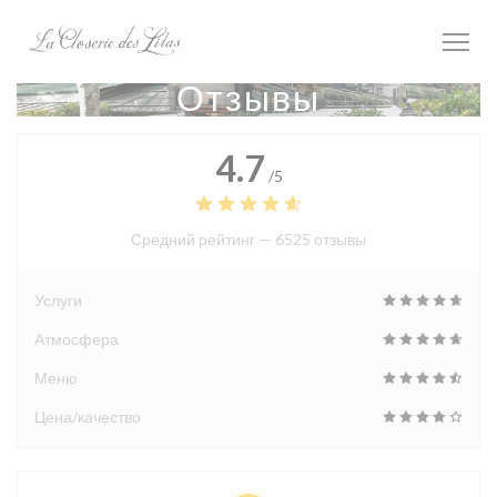
Панель управления cookies
Отзывы
4.7
/5
Средний рейтинг —
6525 отзывы
Услуги
Атмосфера
Меню
Цена/качество