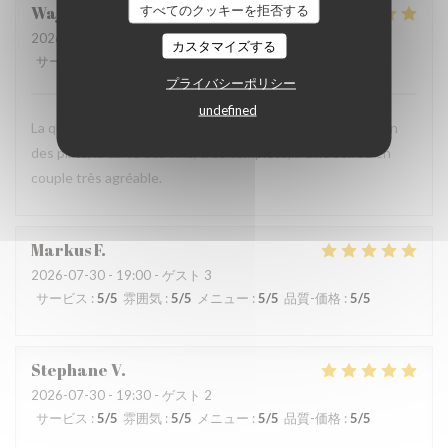
すべてのクッキーを拒否する
Wajdi
M
2026-08-01
- 19:00 - ゲスト 2
カスタマイズする
サービス
:
5
/5
雰囲気
:
5
/5
メニュー
:
5
/5
品質-価格
:
4
/5
プライバシーポリシー
undefined
La qualité du service, l’amabilité de l’accueil, la présentation
des plats, la carte des vins, très complète,… Une soirée en
couple très agréable.
Markus
F
2026-07-30
- 19:00 - ゲスト 3
サービス
:
5
/5
雰囲気
:
5
/5
メニュー
:
5
/5
品質-価格
:
5
/5
Stephane
V
2026-07-30
- 19:30 - ゲスト 2
サービス
:
5
/5
雰囲気
:
5
/5
メニュー
:
5
/5
品質-価格
:
5
/5