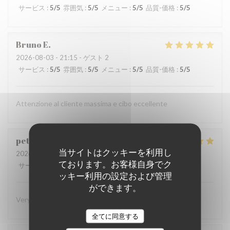
サービス
:
5
/5
雰囲気
:
5
/5
メニュー
:
5
/5
品質-価格
:
5
/5
Bruno
E
2026-08-03
- 21:15 - ゲスト 2
サービス
:
5
/5
雰囲気
:
5
/5
メニュー
:
5
/5
品質-価格
:
5
/5
Attenzione al cliente massima e cibo eccellente
peter
K
当サイトはクッキーを利用し
2026-08-03
- 19:45 - ゲスト 2
ております。お客様自身でク
サービス
:
5
/5
雰囲気
:
4
/5
メニュー
:
5
/5
品質-価格
:
4
/5
ッキー利用の設定および管理
ができます。
Very superior in every way! Eager to return!
全てに同意する