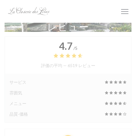
クッキー利用の管理について
レビュー
4.7
/5
評価の平均 —
6519 レビュー
サービス
雰囲気
メニュー
品質-価格