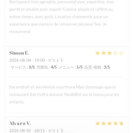
Restaurant tres agreable, personnel avec expertise, tres
gentil et amable avec esprit! Cuisine simple et raffiné au
même temps, avec goût. Location charmante, pour un
experience que merece de retourner plusieur fois. Je
retournerai
Simon
F
2026-08-04
- 19:00 - ゲスト 5
サービス
:
3
/5
雰囲気
:
4
/5
メニュー
:
5
/5
品質-価格
:
3
/5
Bel endroit et excellente nourriture Mais dommage que le
restaurant Bel n’offre aucune flexibilité sur le menu pour les
enfants.
Alvaro
V
2026-08-01
- 20:15 - ゲスト 3