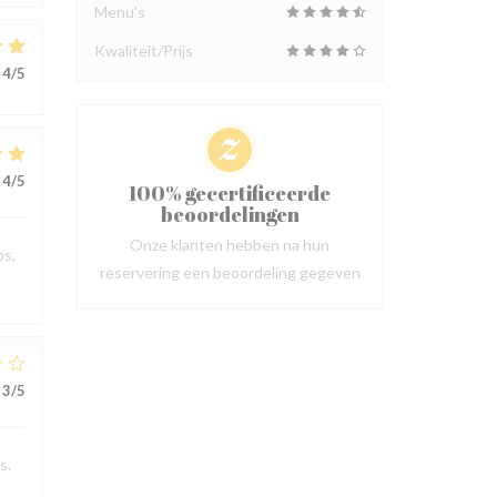
Menu's
Kwaliteit/Prijs
4
/5
4
/5
100% gecertificeerde
beoordelingen
Onze klanten hebben na hun
ps,
reservering een beoordeling gegeven
3
/5
s.