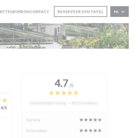
LATTEGROND EN CONTACT
RESERVEER EEN TAFEL
NL
4.7
/5
Gemiddelde rating —
6519 reviews
4
/5
Service
Atmosfeer