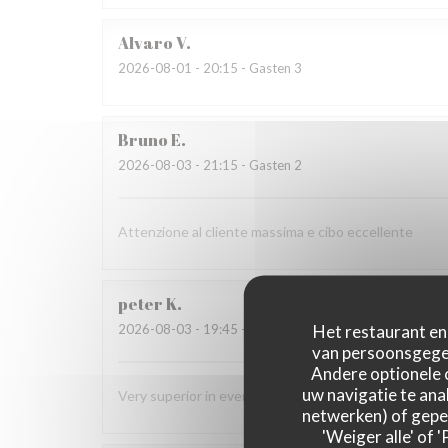
Alvaro
V
2026-08-01
- 20:15 - Gasten 3
Bruno
E
2026-08-03
- 21:15 - Gasten 2
Attenzione al cliente massima e cibo eccellente
peter
K
Het restaurant en 
2026-08-03
- 19:45 - Gasten 2
van persoonsgegev
Andere optionele 
uw navigatie te anal
Very superior in every way! Eager to return!
netwerken) of geper
'Weiger alle' of