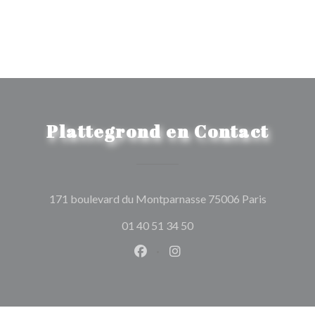
Plattegrond en Contact
((opent in
171 boulevard du Montparnasse 75006 Paris
01 40 51 34 50
Facebook ((opent in een nieuw 
Instagram ((opent in een 