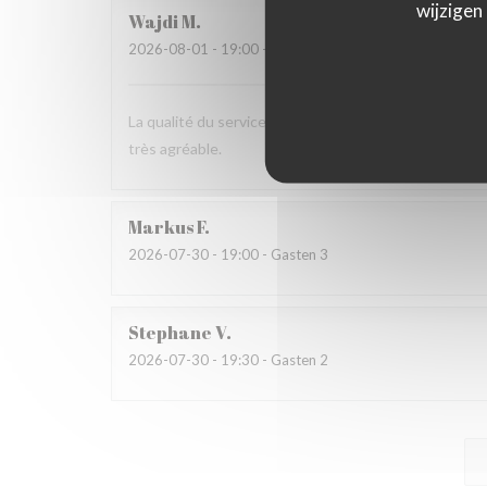
wijzigen
Wajdi
M
2026-08-01
- 19:00 - Gasten 2
La qualité du service, l’amabilité de l’accueil, la pré
très agréable.
Markus
F
2026-07-30
- 19:00 - Gasten 3
Stephane
V
2026-07-30
- 19:30 - Gasten 2