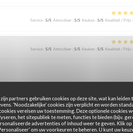
Service
:
5
/5
Atmosfeer
:
5
/5
Keuken
:
5
/5
Kwaliteit / Prijs
:
Service
:
5
/5
Atmosfeer
:
5
/5
Keuken
:
5
/5
Kwaliteit / Prijs
:
zijn partners gebruiken cookies op deze site, wat kan leiden
Service
:
5
/5
Atmosfeer
:
4
/5
Keuken
:
5
/5
Kwaliteit / Prijs
:
ens. 'Noodzakelijke' cookies zijn verplicht en worden standa
cookies vereisen uw toestemming. Deze optionele cookies 
yseren, het sitepubliek te meten, functies te bieden (bijv. ge
sonaliseerde advertenties of inhoud weer te geven. Klik op '
 'Personaliseer' om uw voorkeuren te beheren. U kunt uw keu