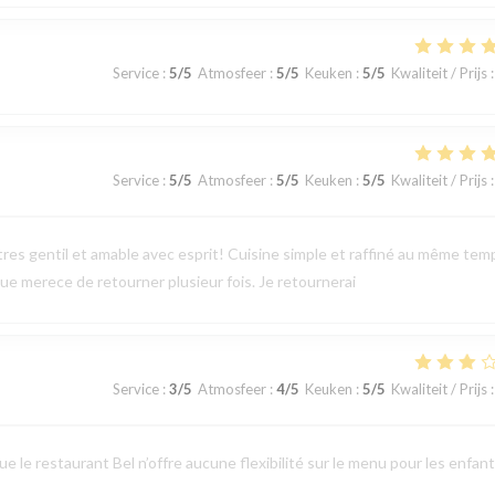
Service
:
5
/5
Atmosfeer
:
5
/5
Keuken
:
5
/5
Kwaliteit / Prijs
:
Service
:
5
/5
Atmosfeer
:
5
/5
Keuken
:
5
/5
Kwaliteit / Prijs
:
tres gentil et amable avec esprit! Cuisine simple et raffiné au même tem
e merece de retourner plusieur fois. Je retournerai
Service
:
3
/5
Atmosfeer
:
4
/5
Keuken
:
5
/5
Kwaliteit / Prijs
:
 le restaurant Bel n’offre aucune flexibilité sur le menu pour les enfant