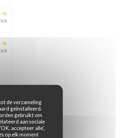
5
/5
5
/5
 tot de verzameling
4
/5
ard geïnstalleerd.
worden gebruikt om
relateerd aan sociale
OK, accepteer alle',
zes op elk moment