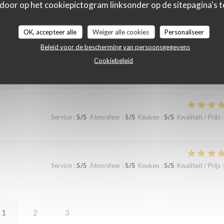
 door op het cookiepictogram linksonder op de sitepagina's te
Service
:
5
/5
Atmosfeer
:
5
/5
Keuken
:
5
/5
Kwaliteit / Prijs
:
OK, accepteer alle
Weiger alle cookies
Personaliseer
Beleid voor de bescherming van persoonsgegevens
sentation des plats, la carte des vins, très complète,… Une soirée en couple
Cookiebeleid
Service
:
5
/5
Atmosfeer
:
5
/5
Keuken
:
5
/5
Kwaliteit / Prijs
:
Service
:
5
/5
Atmosfeer
:
5
/5
Keuken
:
5
/5
Kwaliteit / Prijs
:
1
2
3