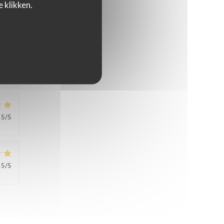
 klikken.
4
/5
5
/5
5
/5