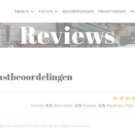
MENU'S
FOTO'S
BEOORDELINGEN
PRIVATISERING
P
Reviews
astbeoordelingen
Service
:
5
/5
Atmosfeer
:
5
/5
Keuken
:
5
/5
Kwaliteit / Prijs
:
 les services attentionnés et les plats savoureux.