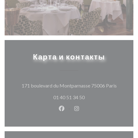
Карта и контакты
((открыва
171 boulevard du Montparnasse 75006 Paris
01 40 51 34 50
Facebook ((открывается в ново
Instagram ((открывается