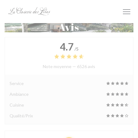
Personnalisation de vos choix en matière de cookies
Avis
4.7
/5
Note moyenne —
6526 avis
Service
Ambiance
Cuisine
Qualité/Prix