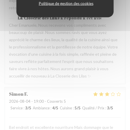
experience que merece de retourner plusieur fois. Je
Politique de gestion des cookies
retournerai
La Closerie des Lilas
a répondu à cet avis
Cher Emanuele, Nous recevons vos compliments avec
beaucoup de plaisir. Nous sommes ravis que vous ayez
apprécié le charme des lieux, la qualité de la cuisine ainsi que
le professionnalisme et la gentillesse de notre équipe. Votre
évocation d’une cuisine à la fois simple, raffinée et pleine de
saveurs reflète parfaitement l’esprit que nous souhaitons
faire vivre à nos hôtes. Nous aurons grand plaisir à vous
accueillir de nouveau à La Closerie des Lilas ✨
Simon
F
2026-08-04
- 19:00 - Couverts 5
Service
:
3
/5
Ambiance
:
4
/5
Cuisine
:
5
/5
Qualité / Prix
:
3
/5
Bel endroit et excellente nourriture Mais dommage que le