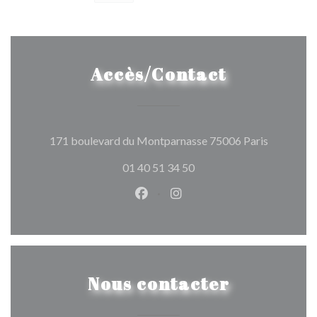
Accès/Contact
((ouvre un
171 boulevard du Montparnasse 75006 Paris
01 40 51 34 50
Facebook ((ouvre une nouvelle 
Instagram ((ouvre une nou
Nous contacter