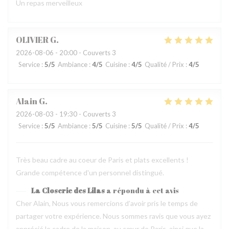
Un repas merveilleux
OLIVIER
G
2026-08-06
- 20:00 - Couverts 3
Service
:
5
/5
Ambiance
:
4
/5
Cuisine
:
4
/5
Qualité / Prix
:
4
/5
Alain
G
2026-08-03
- 19:30 - Couverts 3
Service
:
5
/5
Ambiance
:
5
/5
Cuisine
:
5
/5
Qualité / Prix
:
4
/5
Très beau cadre au coeur de Paris et plats excellents !
Grande compétence d'un personnel distingué.
La Closerie des Lilas
a répondu à cet avis
Cher Alain, Nous vous remercions d’avoir pris le temps de
partager votre expérience. Nous sommes ravis que vous ayez
apprécié le cadre de la maison, au cœur de Paris, ainsi que la