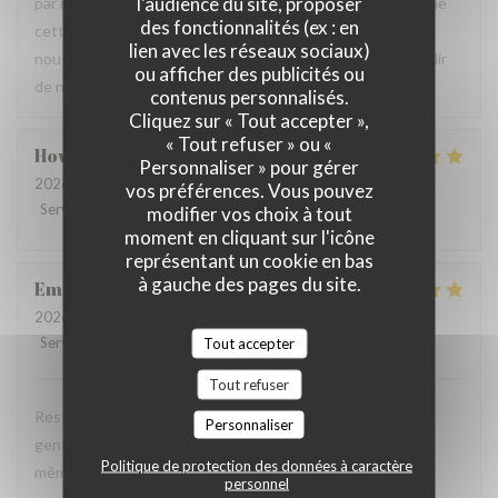
l'audience du site, proposer
par notre équipe ainsi que la qualité de la cuisine. Savoir que
des fonctionnalités (ex : en
cette expérience a contribué à la réussite de votre repas
lien avec les réseaux sociaux)
nous fait très plaisir. Nous serons heureux de vous accueillir
ou afficher des publicités ou
de nouveau à La Closerie des Lilas ✨
contenus personnalisés.
Cliquez sur « Tout accepter »,
« Tout refuser » ou «
Howard
P
Personnaliser » pour gérer
2026-07-31
- 20:15 - Couverts 4
vos préférences. Vous pouvez
Service
:
5
/5
Ambiance
:
5
/5
Cuisine
:
5
/5
Qualité / Prix
:
4
/5
modifier vos choix à tout
moment en cliquant sur l'icône
représentant un cookie en bas
à gauche des pages du site.
Emanuele
C
2026-07-31
- 20:30 - Couverts 2
Service
:
5
/5
Ambiance
:
5
Tout accepter
/5
Cuisine
:
5
/5
Qualité / Prix
:
4
/5
Tout refuser
Restaurant tres agreable, personnel avec expertise, tres
Personnaliser
gentil et amable avec esprit! Cuisine simple et raffiné au
Politique de protection des données à caractère
même temps, avec goût. Location charmante, pour un
personnel