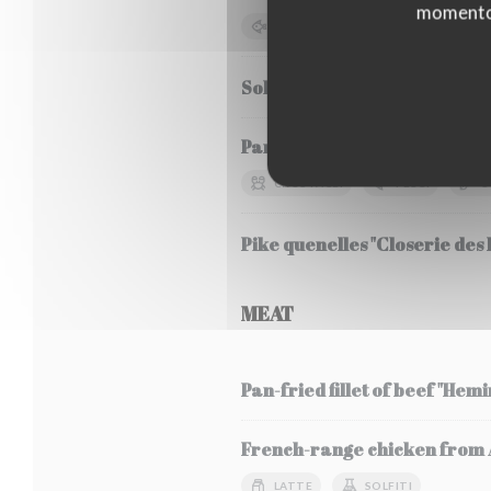
momento c
PESCI
SOIA
LATTE
Sole Meunière, seasonal veg
Pancha-grilled bluefin tuna, 
CROSTACEI
PESCI
S
Pike quenelles "Closerie des L
MEAT
Pan-fried fillet of beef "Hem
French-range chicken from Al
LATTE
SOLFITI