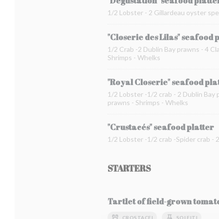
"Dégustation" seafood platte
1/2 Lobster - 2 Gillardeau oyster spe
"Closerie des Lilas" seafood 
1/2 Crab -2 Dublin Bay prawns - 4 Cla
Shrimps - Whelks
"Royal Closerie" seafood pla
1/2 Lobster -1/2 crab - 2 Dublin Bay 
prawns - Shrimps - Whelks
"Crustacés" seafood platter
1/2 Lobster -1/2 crab -Spider crab -
STARTERS
Tartlet of field-grown toma
CROSTACEI
SOLFITI