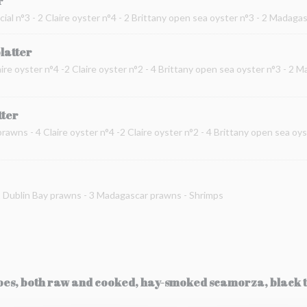
r
cial n°3 - 2 Claire oyster n°4 - 2 Brittany open sea oyster n°3 - 2 Madag
platter
ire oyster n°4 -2 Claire oyster n°2 - 4 Brittany open sea oyster n°3 - 2 
tter
prawns - 4 Claire oyster n°4 -2 Claire oyster n°2 - 4 Brittany open sea oy
 2 Dublin Bay prawns - 3 Madagascar prawns - Shrimps
toes, both raw and cooked, hay-smoked scamorza, black t