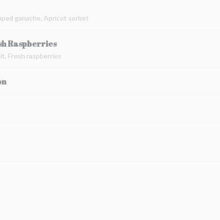
pped ganache, Apricot sorbet
sh Raspberries
t, Fresh raspberries
on