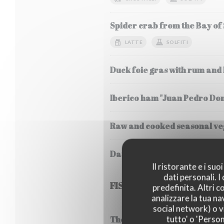
Spider crab from the Bay of
LATTE
SOLFITI
Duck foie gras with rum and
Iberico ham "Juan Pedro Do
Raw and cooked seasonal veg
Daurenki Petrossian caviar 
Il ristorante e i su
dati personali. 
FISH
predefinita. Altri 
analizzare la tua na
social network) o vi
tutto' o 'Person
Thermidor style lobster frica