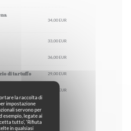
ena
34,00 EUR
33,00 EUR
36,00 EUR
io di tartuffo
29,00 EUR
125,00 EUR
ortare la raccolta di
 per impostazione
pzionali servono per
ad esempio, legate ai
etta tutto', 'Rifiuta
elte in qualsiasi