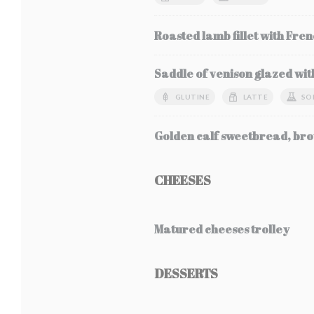
Roasted lamb fillet with Fren
Saddle of venison glazed wit
GLUTINE
LATTE
SO
Golden calf sweetbread, bro
CHEESES
Matured cheeses trolley
DESSERTS