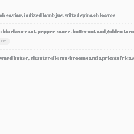
ch caviar, iodized lamb jus, wilted spinach leaves
h blackcurrant, pepper sauce, butternut and golden turn
LFITI
wned butter, chanterelle mushrooms and apricots frica