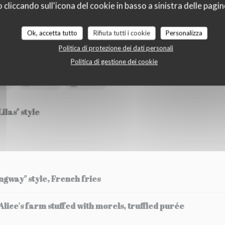
liccando sull'icona del cookie in basso a sinistra delle pagine
Ok, accetta tutto
Rifiuta tutti i cookie
Personalizza
etables
Politica di protezione dei dati personali
Politica di gestione dei cookie
zucchini fricassee and its flower, strawberry and chilli 
OIA
SESAMO
SOLFITI
ilas" style
ingway" style, French fries
ice's farm stuffed with morels, truffled purée