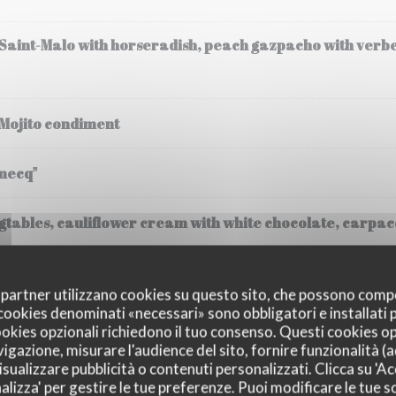
 Saint-Malo with horseradish, peach gazpacho with verb
 Mojito condiment
mecq"
tables, cauliflower cream with white chocolate, carpacc
(30 gr), steamed potatoes, cream
oi partner utilizzano cookies su questo sito, che possono comp
I cookies denominati «necessari» sono obbligatori e installati
cookies opzionali richiedono il tuo consenso. Questi cookies o
vigazione, misurare l'audience del sito, fornire funzionalità (
sualizzare pubblicità o contenuti personalizzati. Clicca su 'Acc
alizza' per gestire le tue preferenze. Puoi modificare le tue sc
ssee, Fregola Sarda risotto, black truffle