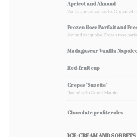
Apricot and Almond
Vanilla apricot compote, Orgeat whi
Frozen Rose Parfait and Fre
Almond dacquoise, Frozen rose parfai
Madagascar Vanilla Napole
Red-fruit cup
Crepes "Suzette"
flambé with Grand-Marnier
Chocolate profiteroles
ICE-CREAM AND SORBETS