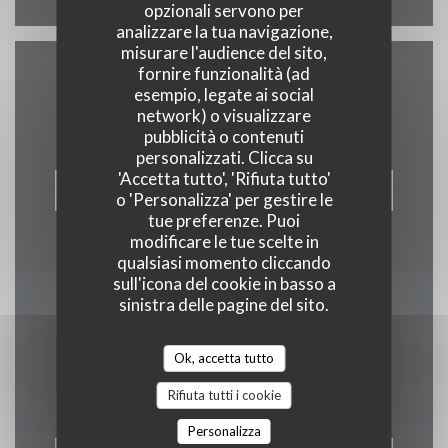
opzionali servono per
analizzare la tua navigazione,
misurare l'audience del sito,
fornire funzionalità (ad
Contattaci
esempio, legate ai social
network) o visualizzare
pubblicità o contenuti
personalizzati. Clicca su
'Accetta tutto', 'Rifiuta tutto'
PRENOTA
o 'Personalizza' per gestire le
tue preferenze. Puoi
modificare le tue scelte in
qualsiasi momento cliccando
sull'icona del cookie in basso a
sinistra delle pagine del sito.
Rimani informato
*
Iscriversi alla nostra newsletter per ricevere comunicazioni
Ok, accetta tutto
personalizzate e offerte di marketing via e-mail.
Rifiuta tutti i cookie
Personalizza