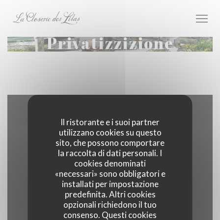
Personalizzazione delle tue scelte sui cookie
Privatizzizione
Contattaci
Il ristorante e i suoi partner
utilizzano cookies su questo
sito, che possono comportare
la raccolta di dati personali. I
cookies denominati
((apre una
171 boulevard du Montparnasse 75006 Paris
«necessari» sono obbligatori e
installati per impostazione
01 40 51 34 50
predefinita. Altri cookies
opzionali richiedono il tuo
Facebook ((apre una nuova fines
Instagram ((apre una nuov
consenso. Questi cookies