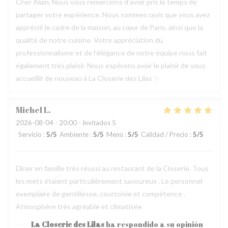
Cher Alain, Nous vous remercions d’avoir pris le temps de
partager votre expérience. Nous sommes ravis que vous ayez
apprécié le cadre de la maison, au cœur de Paris, ainsi que la
qualité de notre cuisine. Votre appréciation du
professionnalisme et de l’élégance de notre équipe nous fait
également très plaisir. Nous espérons avoir le plaisir de vous
accueillir de nouveau à La Closerie des Lilas ✨
Michel
L
2026-08-04
- 20:00 - Invitados 5
Servicio
:
5
/5
Ambiente
:
5
/5
Menú
:
5
/5
Calidad / Precio
:
5
/5
Dîner en famille très réussi au restaurant de la Closerie. Tous
les mets étaient particulièrement savoureux . Le personnel
exemplaire de gentillesse, courtoisie et compétence .
Atmosphère très agréable et climatisée
La Closerie des Lilas
ha respondido a su opinión