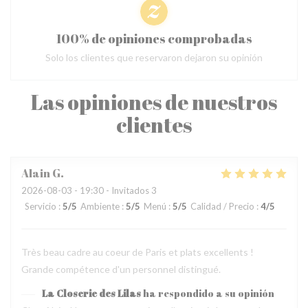
100% de opiniones comprobadas
Solo los clientes que reservaron dejaron su opinión
Las opiniones de nuestros
clientes
Alain
G
2026-08-03
- 19:30 - Invitados 3
Servicio
:
5
/5
Ambiente
:
5
/5
Menú
:
5
/5
Calidad / Precio
:
4
/5
Très beau cadre au coeur de Paris et plats excellents !
Grande compétence d'un personnel distingué.
La Closerie des Lilas
ha respondido a su opinión