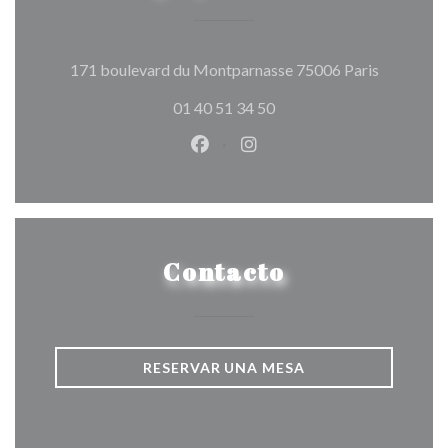
((abre en 
171 boulevard du Montparnasse 75006 Paris
01 40 51 34 50
Facebook ((abre en una nueva v
Instagram ((abre en una 
Contacto
RESERVAR UNA MESA