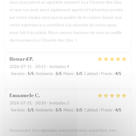
vous ayez passé un agréable moment à La Closerie des Lilas
et que vos amis aient également apprécié l’attention portée
par notre équipe ainsi que la qualité de la cuisine. Savoir que
cette expérience a contribué à la réussite de votre repas
nous fait très plaisir. Nous serons heureux de vous accueillir
de nouveau à La Closerie des Lilas ✨
Howard
P
2026-07-31
- 20:15 - Invitados 4
Servicio
:
5
/5
Ambiente
:
5
/5
Menú
:
5
/5
Calidad / Precio
:
4
/5
Emanuele
C
2026-07-31
- 20:30 - Invitados 2
Servicio
:
5
/5
Ambiente
:
5
/5
Menú
:
5
/5
Calidad / Precio
:
4
/5
Restaurant tres agreable, personnel avec expertise, tres