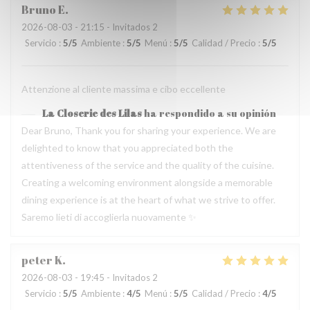
Bruno
E
2026-08-03
- 21:15 - Invitados 2
Servicio
:
5
/5
Ambiente
:
5
/5
Menú
:
5
/5
Calidad / Precio
:
5
/5
Attenzione al cliente massima e cibo eccellente
La Closerie des Lilas
ha respondido a su opinión
Dear Bruno, Thank you for sharing your experience. We are
delighted to know that you appreciated both the
attentiveness of the service and the quality of the cuisine.
Creating a welcoming environment alongside a memorable
dining experience is at the heart of what we strive to offer.
Saremo lieti di accoglierla nuovamente ✨
peter
K
2026-08-03
- 19:45 - Invitados 2
Servicio
:
5
/5
Ambiente
:
4
/5
Menú
:
5
/5
Calidad / Precio
:
4
/5