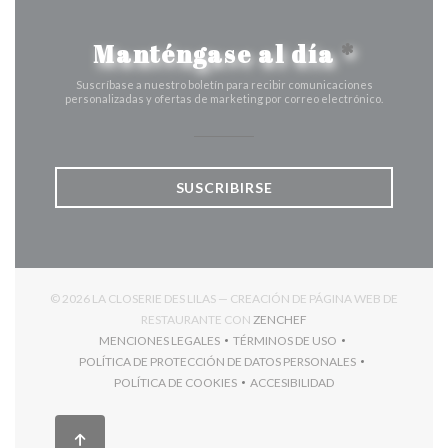
Manténgase al día
*
Suscríbase a nuestro boletín para recibir comunicaciones
personalizadas y ofertas de marketing por correo electrónico.
SUSCRIBIRSE
© 2026 LA CLOSERIE DES LILAS — CREACIÓN DE PÁGINA WEB DE
((ABRE EN UNA NUEVA V
RESTAURANTE CON
ZENCHEF
MENCIONES LEGALES
TÉRMINOS DE USO
((ABRE EN UNA NUEVA VENTANA))
((ABRE EN UNA NUEVA VENT
POLÍTICA DE PROTECCIÓN DE DATOS PERSONALES
((ABRE EN UNA NUEVA VENTANA))
POLÍTICA DE COOKIES
ACCESIBILIDAD
((ABRE EN UNA NUEVA VENTANA))
((ABRE EN UNA NUEVA VEN