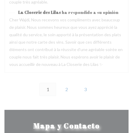
couple très agréable.
La Closerie des Lilas
ha respondido a su opinión
Cher Wajdi, Nous recevons vos compliments avec beaucoup
de plaisir. Nous sommes heureux que vous ayez apprécié la
qualité du service, le soin apporté à la présentation des plats
ainsi que notre carte des vins. Savoir que ces différents
éléments ont contribué à la réussite d’une agréable soirée en
couple nous fait très plaisir. Nous espérons avoir le plaisir de
vous accueillir de nouveau à La Closerie des Lilas ✨
1
2
3
Mapa y Contacto