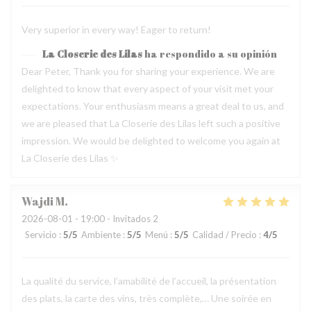
Very superior in every way! Eager to return!
La Closerie des Lilas
ha respondido a su opinión
Dear Peter, Thank you for sharing your experience. We are
delighted to know that every aspect of your visit met your
expectations. Your enthusiasm means a great deal to us, and
we are pleased that La Closerie des Lilas left such a positive
impression. We would be delighted to welcome you again at
La Closerie des Lilas ✨
Wajdi
M
2026-08-01
- 19:00 - Invitados 2
Servicio
:
5
/5
Ambiente
:
5
/5
Menú
:
5
/5
Calidad / Precio
:
4
/5
La qualité du service, l’amabilité de l’accueil, la présentation
des plats, la carte des vins, très complète,… Une soirée en