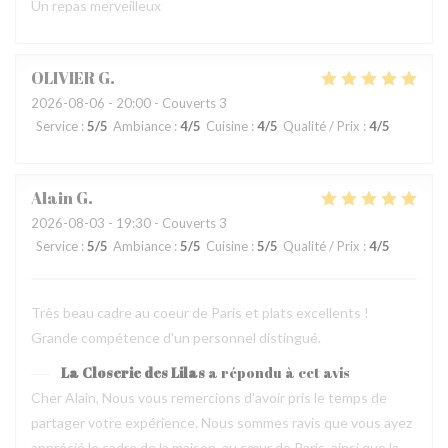
Un repas merveilleux
OLIVIER
G
2026-08-06
- 20:00 - Couverts 3
Service
:
5
/5
Ambiance
:
4
/5
Cuisine
:
4
/5
Qualité / Prix
:
4
/5
Alain
G
2026-08-03
- 19:30 - Couverts 3
Service
:
5
/5
Ambiance
:
5
/5
Cuisine
:
5
/5
Qualité / Prix
:
4
/5
Très beau cadre au coeur de Paris et plats excellents !
Grande compétence d'un personnel distingué.
La Closerie des Lilas
a répondu à cet avis
Cher Alain, Nous vous remercions d’avoir pris le temps de
partager votre expérience. Nous sommes ravis que vous ayez
apprécié le cadre de la maison, au cœur de Paris, ainsi que la