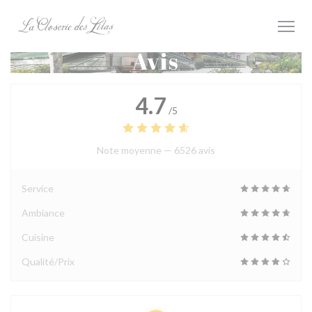
Personnalisation de vos choix en matière de cookies
Avis
4.7
/5
Note moyenne —
6526 avis
Service
Ambiance
Cuisine
Qualité/Prix