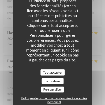
l'audience du site, proposer
par notre équipe ainsi que la qualité de la cuisine. Savoir que
des fonctionnalités (ex : en
cette expérience a contribué à la réussite de votre repas
lien avec les réseaux sociaux)
nous fait très plaisir. Nous serons heureux de vous accueillir
ou afficher des publicités ou
de nouveau à La Closerie des Lilas ✨
contenus personnalisés.
Cliquez sur « Tout accepter »,
« Tout refuser » ou «
Howard
P
Personnaliser » pour gérer
2026-07-31
- 20:15 - Couverts 4
vos préférences. Vous pouvez
Service
:
5
/5
Ambiance
:
5
/5
Cuisine
:
5
/5
Qualité / Prix
:
4
/5
modifier vos choix à tout
moment en cliquant sur l'icône
représentant un cookie en bas
à gauche des pages du site.
Emanuele
C
2026-07-31
- 20:30 - Couverts 2
Service
:
5
/5
Ambiance
:
5
Tout accepter
/5
Cuisine
:
5
/5
Qualité / Prix
:
4
/5
Tout refuser
Restaurant tres agreable, personnel avec expertise, tres
Personnaliser
gentil et amable avec esprit! Cuisine simple et raffiné au
Politique de protection des données à caractère
même temps, avec goût. Location charmante, pour un
personnel