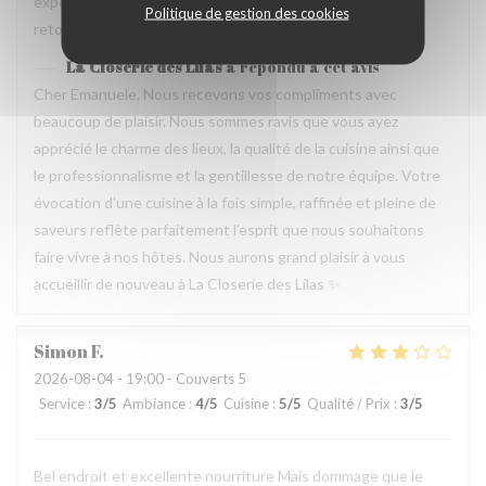
experience que merece de retourner plusieur fois. Je
Politique de gestion des cookies
retournerai
La Closerie des Lilas
a répondu à cet avis
Cher Emanuele, Nous recevons vos compliments avec
beaucoup de plaisir. Nous sommes ravis que vous ayez
apprécié le charme des lieux, la qualité de la cuisine ainsi que
le professionnalisme et la gentillesse de notre équipe. Votre
évocation d’une cuisine à la fois simple, raffinée et pleine de
saveurs reflète parfaitement l’esprit que nous souhaitons
faire vivre à nos hôtes. Nous aurons grand plaisir à vous
accueillir de nouveau à La Closerie des Lilas ✨
Simon
F
2026-08-04
- 19:00 - Couverts 5
Service
:
3
/5
Ambiance
:
4
/5
Cuisine
:
5
/5
Qualité / Prix
:
3
/5
Bel endroit et excellente nourriture Mais dommage que le