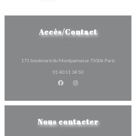
Accès/Contact
((ouvre un
171 boulevard du Montparnasse 75006 Paris
01 40 51 34 50
Facebook ((ouvre une nouvelle 
Instagram ((ouvre une nou
Nous contacter