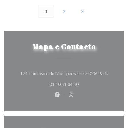
1
2
3
Mapa e Contacto
((abre num
171 boulevard du Montparnasse 75006 Paris
01 40 51 34 50
Facebook ((abre numa nova jane
Instagram ((abre numa nov