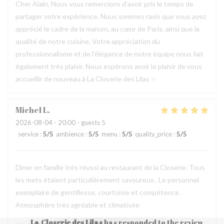
Cher Alain, Nous vous remercions d’avoir pris le temps de
partager votre expérience. Nous sommes ravis que vous ayez
apprécié le cadre de la maison, au cœur de Paris, ainsi que la
qualité de notre cuisine. Votre appréciation du
professionnalisme et de l’élégance de notre équipe nous fait
également très plaisir. Nous espérons avoir le plaisir de vous
accueillir de nouveau à La Closerie des Lilas ✨
Michel
L
2026-08-04
- 20:00 - guests 5
service
:
5
/5
ambience
:
5
/5
menu
:
5
/5
quality_price
:
5
/5
Dîner en famille très réussi au restaurant de la Closerie. Tous
les mets étaient particulièrement savoureux . Le personnel
exemplaire de gentillesse, courtoisie et compétence .
Atmosphère très agréable et climatisée
La Closerie des Lilas
has responded to the review