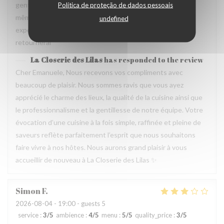
gentil et amable avec esprit! Cuisine simple et raffiné au
Política de proteção de dados pessoais
même temps, avec goût. Location charmante, pour un
undefined
experience que merece de retourner plusieur fois. Je
retournerai
La Closerie des Lilas
has responded to the review
Cher Emanuele, Nous recevons vos compliments avec
beaucoup de plaisir. Nous sommes ravis que vous ayez
apprécié le charme des lieux, la qualité de la cuisine ainsi que
le professionnalisme et la gentillesse de notre équipe. Votre
évocation d’une cuisine à la fois simple, raffinée et pleine de
saveurs reflète parfaitement l’esprit que nous souhaitons
faire vivre à nos hôtes. Nous aurons grand plaisir à vous
accueillir de nouveau à La Closerie des Lilas ✨
Simon
F
2026-08-04
- 19:00 - guests 5
service
:
3
/5
ambience
:
4
/5
menu
:
5
/5
quality_price
:
3
/5