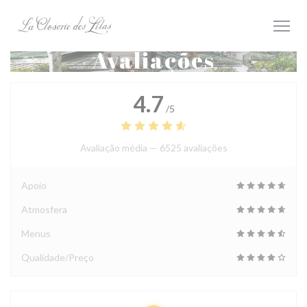
Painel de Gerenciamento de Cookies
Avaliações
4.7
/5
Avaliação média —
6525 avaliações
Apoio
Atmosfera
Menus
Qualidade/Preço