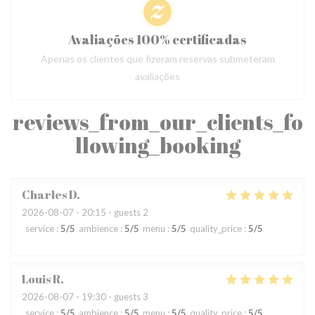
Avaliações 100% certificadas
Apenas os clientes que fizeram reservas submeteram
avaliações
reviews_from_our_clients_fo
llowing_booking
Charles
D
2026-08-07
- 20:15 - guests 2
service
:
5
/5
ambience
:
5
/5
menu
:
5
/5
quality_price
:
5
/5
Louis
R
2026-08-07
- 19:30 - guests 3
service
:
5
/5
ambience
:
5
/5
menu
:
5
/5
quality_price
:
5
/5