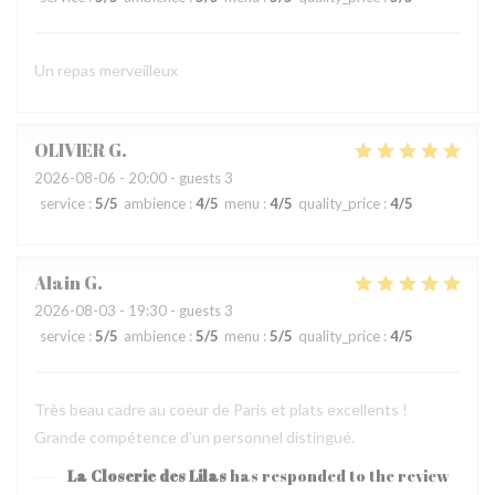
Un repas merveilleux
OLIVIER
G
2026-08-06
- 20:00 - guests 3
service
:
5
/5
ambience
:
4
/5
menu
:
4
/5
quality_price
:
4
/5
Alain
G
2026-08-03
- 19:30 - guests 3
service
:
5
/5
ambience
:
5
/5
menu
:
5
/5
quality_price
:
4
/5
Très beau cadre au coeur de Paris et plats excellents !
Grande compétence d'un personnel distingué.
La Closerie des Lilas
has responded to the review