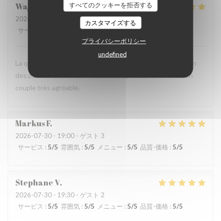
すべてのクッキーを拒否する
Wajdi
M
2026-08-01
- 19:00 - ゲスト 2
カスタマイズする
サービス
:
5
/5
雰囲気
:
5
/5
メニュー
:
5
/5
品質-価格
:
4
/5
プライバシーポリシー
undefined
La qualité du service, l’amabilité de l’accueil, la présentation
des plats, la carte des vins, très complète,… Une soirée en
couple très agréable.
Markus
F
2026-07-30
- 19:00 - ゲスト 3
サービス
:
5
/5
雰囲気
:
5
/5
メニュー
:
5
/5
品質-価格
:
5
/5
Stephane
V
2026-07-30
- 19:30 - ゲスト 2
サービス
:
5
/5
雰囲気
:
5
/5
メニュー
:
5
/5
品質-価格
:
5
/5