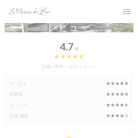
クッキー利用の管理について
レビュー
4.7
/5
評価の平均 —
6519 レビュー
サービス
雰囲気
メニュー
品質-価格