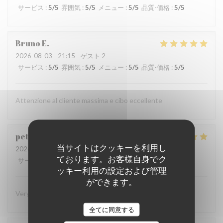
サービス
:
5
/5
雰囲気
:
5
/5
メニュー
:
5
/5
品質-価格
:
5
/5
Bruno
E
2026-08-03
- 21:15 - ゲスト 2
サービス
:
5
/5
雰囲気
:
5
/5
メニュー
:
5
/5
品質-価格
:
5
/5
Attenzione al cliente massima e cibo eccellente
peter
K
当サイトはクッキーを利用し
2026-08-03
- 19:45 - ゲスト 2
ております。お客様自身でク
サービス
:
5
/5
雰囲気
:
4
/5
メニュー
:
5
/5
品質-価格
:
4
/5
ッキー利用の設定および管理
ができます。
Very superior in every way! Eager to return!
全てに同意する