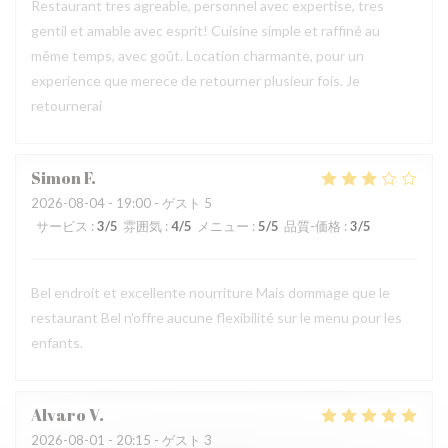
Restaurant tres agreable, personnel avec expertise, tres
gentil et amable avec esprit! Cuisine simple et raffiné au
même temps, avec goût. Location charmante, pour un
experience que merece de retourner plusieur fois. Je
retournerai
Simon
F
2026-08-04
- 19:00 - ゲスト 5
サービス
:
3
/5
雰囲気
:
4
/5
メニュー
:
5
/5
品質-価格
:
3
/5
Bel endroit et excellente nourriture Mais dommage que le
restaurant Bel n’offre aucune flexibilité sur le menu pour les
enfants.
Alvaro
V
2026-08-01
- 20:15 - ゲスト 3