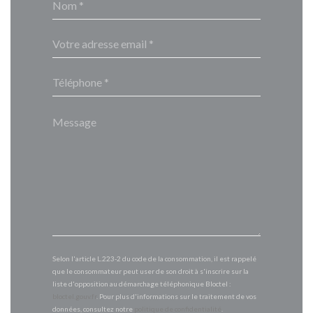
Selon l'article L.223-2 du code de la consommation, il est rappelé
que le consommateur peut user de son droit à s'inscrire sur la
liste d'opposition au démarchage téléphonique Bloctel :
bloctel.gouv.fr
. Pour plus d'informations sur le traitement de vos
données, consultez notre
politique de confidentialité
.