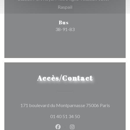
Raspail
Bus
38-91-83
Accès/Contact
((ouvre un
171 boulevard du Montparnasse 75006 Paris
01 40 51 34 50