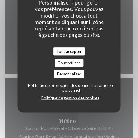
Personnaliser » pour gérer
vos préférences. Vous pouvez
Horaires
modifier vos choix à tout
moment en cliquant sur l'icône
représentant un cookie en bas
à gauche des pages du site.
Lun
-
Dim
Tout accepter
12h00 - 00h00
Tout refuser
Personnaliser
Politique de protection des données à caractère
personnel
Accès
Politique de gestion des cookies
Métro
Station Port-Royal - Observatoire RER B /
Station Port Royal Métro ligne 4 station Vavin –