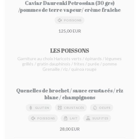
Caviar Daurenki Petrossian (30 grs)
/pommes de terre vapeur/ crème fraîche
POISSONS
125,00 EUR
LES POISSONS
Garniture au choix Haricots verts / épinards / légumes
grillés / gratin dauphinois / frites / purée / pomme
Grenaille / riz / quinoa rouge
Quenelles de brochet / sauce crustacés / riz
blanc / champignons
GLUTEN
CRUSTACÉS
OEUFS
POISSONS
LAIT
SULFITES
28,00 EUR