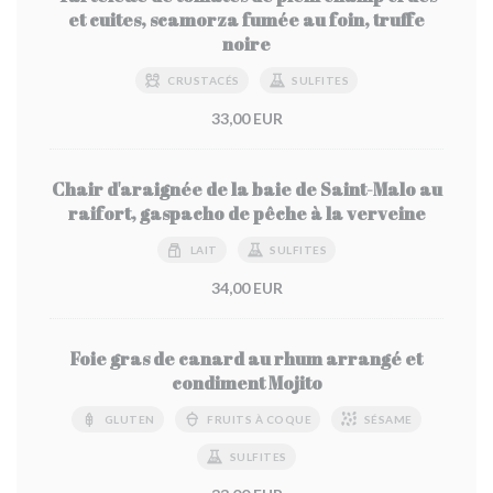
et cuites, scamorza fumée au foin, truffe
noire
CRUSTACÉS
SULFITES
33,00 EUR
Chair d'araignée de la baie de Saint-Malo au
raifort, gaspacho de pêche à la verveine
LAIT
SULFITES
34,00 EUR
Foie gras de canard au rhum arrangé et
condiment Mojito
GLUTEN
FRUITS À COQUE
SÉSAME
SULFITES