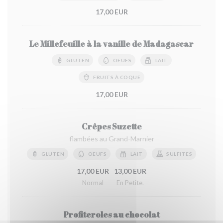
17,00 EUR
Le Millefeuille à la vanille de Madagascar
GLUTEN
OEUFS
LAIT
FRUITS À COQUE
17,00 EUR
Crêpes Suzette
flambées au Grand-Marnier
GLUTEN
OEUFS
LAIT
SULFITES
17,00 EUR
13,00 EUR
Normal
En Petite.
Profiteroles au chocolat