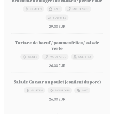
Brochette de magret de canard / pêche rôtie
GLUTEN
LAIT
MOUTARDE
SULFITES
29,00 EUR
Tartare de boeuf / pommes frites / salade
verte
OEUFS
MOUTARDE
SULFITES
26,00 EUR
Salade Caesar au poulet (contient du porc)
GLUTEN
POISSONS
LAIT
26,00 EUR