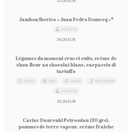
33,00 EUR
Jambon Iberico « Juan Pedro Domecq »*
SULFITES
36,00 EUR
Légumes du moment crus et cuits, crème de
chou-fleur au chocolat blanc, carpaccio di
tartuffo
OEUFS
LAIT
CÉLERI
MOUTARDE
SULFITES
29,00 EUR
Caviar Daurenki Petrossian (30 grs),
pommes de terre vapeur, crème fraîche