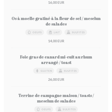
16,00 EUR
Os à moelle gratiné à la fleur de sel / mesclun
de salades
OEUFS
LAIT
SULFITES
14,00 EUR
Foie gras de canard mi-cuit au rhum
arrangé / toast
GLUTEN
SULFITES
26,00 EUR
Terrine de campagne maison / toasts /
mesclun de salades
OEUFS
SULFITES