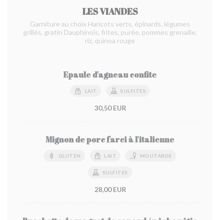
LES VIANDES
Garniture au choix Haricots verts, épinards, légumes
grillés, gratin Dauphinois, frites, purée, pommes grenaille,
riz, quinoa rouge
Epaule d'agneau confite
LAIT
SULFITES
30,50 EUR
Mignon de porc farci à l'italienne
GLUTEN
LAIT
MOUTARDE
SULFITES
28,00 EUR