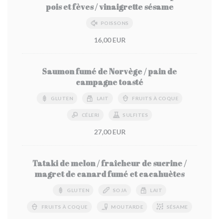
pois et fèves / vinaigrette sésame
POISSONS
16,00 EUR
Saumon fumé de Norvège / pain de
campagne toasté
GLUTEN
LAIT
FRUITS À COQUE
CÉLERI
SULFITES
27,00 EUR
Tataki de melon / fraîcheur de sucrine /
magret de canard fumé et cacahuètes
GLUTEN
SOJA
LAIT
FRUITS À COQUE
MOUTARDE
SÉSAME