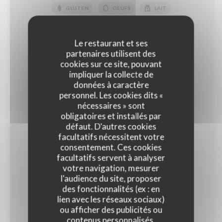
GLUTEN
OEUFS
LAIT
FRUITS À COQUE
10,50 EUR
14,00 EUR
Le restaurant et ses
partenaires utilisent des
cookies sur ce site, pouvant
Coupe de fruits rouges
impliquer la collecte de
données à caractère
18,00 EUR
personnel. Les cookies dits «
Normal
nécessaires » sont
obligatoires et installés par
défaut. D'autres cookies
Glaces et sorbets
facultatifs nécessitent votre
Parfum glaces : Vanille, Chocolat noir, Café, ,Pistache
consentement. Ces cookies
Parfum sorbets : Framboise, abricot, citron jaune,
facultatifs servent à analyser
verveine
votre navigation, mesurer
l'audience du site, proposer
des fonctionnalités (ex : en
Glaces et sorbets "Maison"
lien avec les réseaux sociaux)
ou afficher des publicités ou
Glaces : Vanille, Café, Chocolat Sorbets : Citron vert,
Mangue, Abricot, Framboise, Noix de coco
contenus personnalisés.