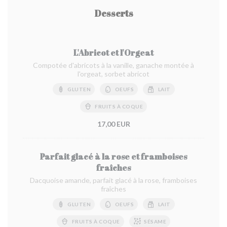
Desserts
L'Abricot et l'Orgeat
Compotée d'abricots à la vanille, ganache montée à
l'orgeat, sorbet abricot
GLUTEN
OEUFS
LAIT
FRUITS À COQUE
17,00 EUR
Parfait glacé à la rose et framboises
fraîches
Dacquoise amande, parfait glacé à la rose, framboises
fraîches
GLUTEN
OEUFS
LAIT
FRUITS À COQUE
SÉSAME