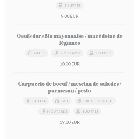
SULFITES
9,00 EUR
Oeufs durs Bio mayonnaise / macédoine de
légumes
OEUFS
MOUTARDE
SULFITES
10,00 EUR
Carpaccio de boeuf / mesclun de salades /
parmesan / pesto
GLUTEN
LAIT
FRUITS À COQUE
MOUTARDE
SULFITES
19,00 EUR