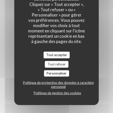
Cliquez sur « Tout accepter »,
OEUFS
LAIT
FRUITS À COQUE
« Tout refuser » ou «
13,00 EUR
Personnaliser » pour gérer
vos préférences. Vous pouvez
modifier vos choix à tout
Café & Mignardises
moment en cliquant sur l'icône
représentant un cookie en bas
GLUTEN
OEUFS
LAIT
à gauche des pages du site.
FRUITS À COQUE
Tout accepter
5,50 EUR
Tout refuser
* Contient du porc
Personnaliser
Carte des produits allergènes à votre disposition
Carte réalisée par notre Chef Johann Staskiewicz et sa
Politique de protection des données à caractère
brigade
personnel
Politique de gestion des cookies