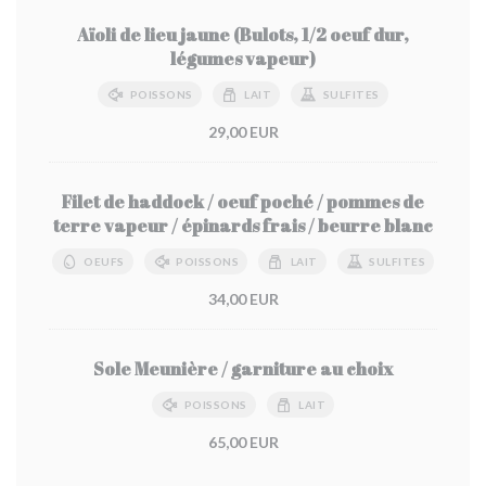
Aïoli de lieu jaune (Bulots, 1/2 oeuf dur,
légumes vapeur)
POISSONS
LAIT
SULFITES
29,00 EUR
Filet de haddock / oeuf poché / pommes de
terre vapeur / épinards frais / beurre blanc
OEUFS
POISSONS
LAIT
SULFITES
34,00 EUR
Sole Meunière / garniture au choix
POISSONS
LAIT
65,00 EUR