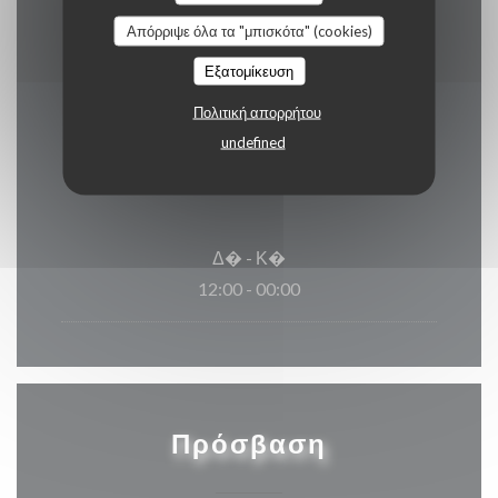
Express
Απόρριψε όλα τα "μπισκότα" (cookies)
Εξατομίκευση
Πολιτική απορρήτου
Ώρες λειτουργίας
undefined
Δ�
-
Κ�
12:00 - 00:00
Πρόσβαση