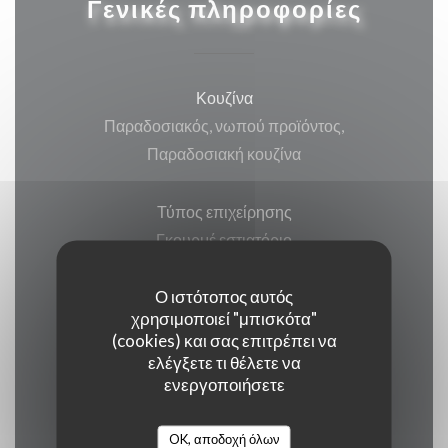
Γενικές πληροφορίες
Κουζίνα
Παραδοσιακός, νωπού προϊόντος,
Παραδοσιακή κουζίνα
Τύπος επιχείρησης
Γκουρμέ εστιατόριο
Ο ιστότοπος αυτός
Υπηρεσίες
χρησιμοποιεί "μπισκότα"
Βεράντα, Wi-fi, Κλιματισμός, ,
(cookies) και σας επιτρέπει να
Απενεργοποιημένη πρόσβαση
ελέγξετε τι θέλετε να
ενεργοποιήσετε
Μέθοδοι πληρωμής
OK, αποδοχή όλων
Ένωση Πληρωμή, Μετρητά, Visa, American