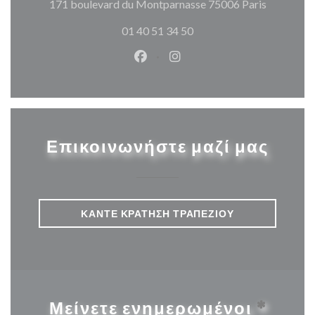
((ανοίγει
171 boulevard du Montparnasse 75006 Paris
01 40 51 34 50
Facebook ((ανοίγει σε νέο παρά
Instagram ((ανοίγει σε νέ
Επικοινωνήστε μαζί μας
ΚΆΝΤΕ ΚΡΆΤΗΣΗ ΤΡΑΠΕΖΙΟΎ
Μείνετε ενημερωμένοι
*