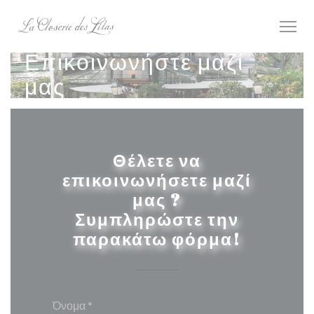
Πίνακας διαχείρισης "Μπισκότων" (Cookies)
Επικοινωνήστε μαζί
μας
Θέλετε να
επικοινωνήσετε μαζί
μας ?
Συμπληρώστε την
παρακάτω φόρμα!