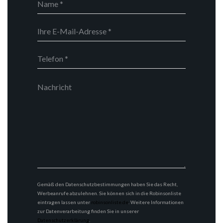
Gemäß den Datenschutzbestimmungen haben Sie das Recht,
Werbeanrufe abzulehnen. Sie können sich in die Robinsonliste
eintragen lassen unter
robinsonliste.de
. Weitere Informationen
zur Datenverarbeitung finden Sie in unserer
Datenschutzerklärung
.