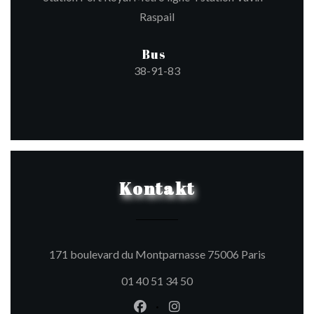
Raspail
Bus
38-91-83
Kontakt
((öffnet e
171 boulevard du Montparnasse 75006 Paris
01 40 51 34 50