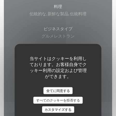
料理
伝統的な, 新鮮な製品, 伝統料理
ビジネスタイプ
グルメレストラン
サービス
当サイトはクッキーを利用し
ベランダ, Wi-Fi, エアコン, , バリアフリーアクセ
ております。お客様自身でク
ス
ッキー利用の設定および管理
ができます。
ご利用可能なお支払い方法
ユニオンペイ, 現金, ビザ, アメックス
全てに同意する
すべてのクッキーを拒否する
カスタマイズする
営業時間