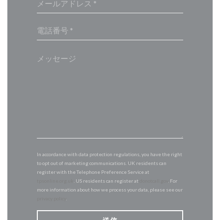
In accordance with data protection regulations, you have the right
to opt out of marketing communications. UK residents can
register with the Telephone Preference Service at
tpsonline.org.uk
. US residents can register at
donotcall.gov
. For
more information about how we process your data, please see our
privacy policy
.