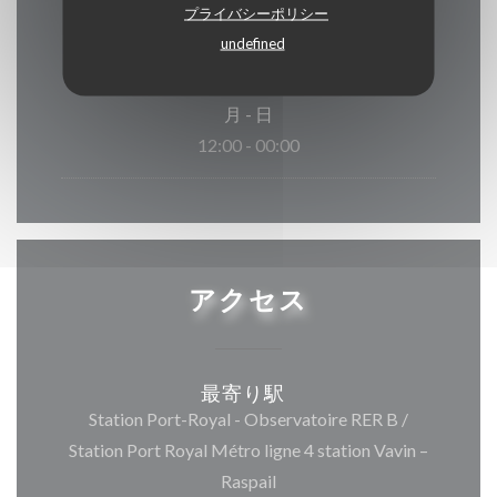
プライバシーポリシー
undefined
月
-
日
12:00 - 00:00
アクセス
最寄り駅
Station Port-Royal - Observatoire RER B /
Station Port Royal Métro ligne 4 station Vavin –
Raspail