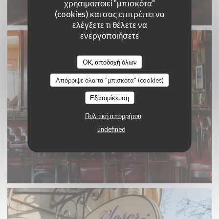
χρησιμοποιεί "μπισκότα"
(cookies) και σας επιτρέπει να
ελέγξετε τι θέλετε να
ενεργοποιήσετε
OK, αποδοχή όλων
Απόρριψε όλα τα "μπισκότα" (cookies)
Εξατομίκευση
Πολιτική απορρήτου
undefined