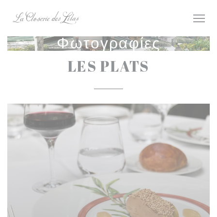
Πίνακας διαχείρισης "Μπισκότων" (Cookies)
Φωτογραφίες
LES PLATS