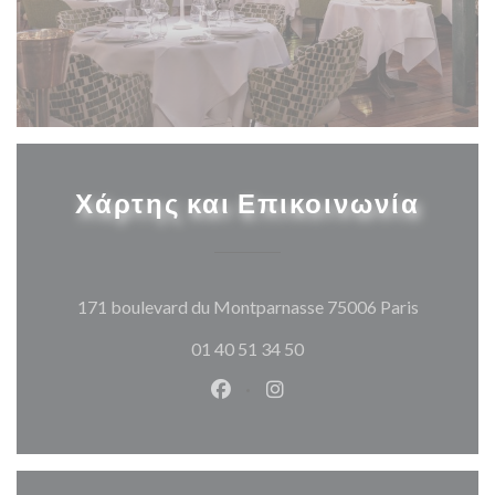
Χάρτης και Επικοινωνία
((ανοίγει
171 boulevard du Montparnasse 75006 Paris
01 40 51 34 50
Facebook ((ανοίγει σε νέο παρά
Instagram ((ανοίγει σε νέ