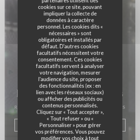
partenaires utilisent des
cookies sur ce site, pouvant
impliquer la collecte de
données à caractère
personnel. Les cookies dits «
nécessaires » sont
obligatoires et installés par
défaut. D'autres cookies
facultatifs nécessitent votre
consentement. Ces cookies
facultatifs servent à analyser
votre navigation, mesurer
l'audience du site, proposer
des fonctionnalités (ex : en
La Closerie des Lilas
lien avec les réseaux sociaux)
ou afficher des publicités ou
contenus personnalisés.
RESTAURANT GASTRONOMIQUE
|
PARIS
Cliquez sur « Tout accepter »,
« Tout refuser » ou «
Personnaliser » pour gérer
RÉSERVER
vos préférences. Vous pouvez
modifier vos choix à tout