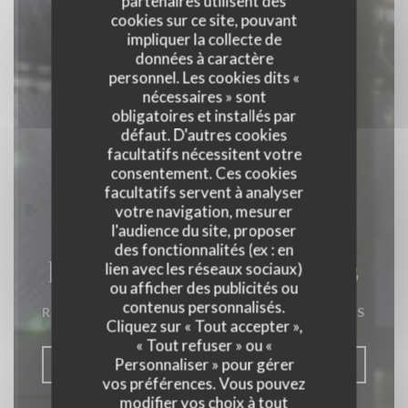
partenaires utilisent des
cookies sur ce site, pouvant
impliquer la collecte de
données à caractère
personnel. Les cookies dits «
nécessaires » sont
obligatoires et installés par
défaut. D'autres cookies
facultatifs nécessitent votre
consentement. Ces cookies
facultatifs servent à analyser
votre navigation, mesurer
l'audience du site, proposer
des fonctionnalités (ex : en
La Closerie des Lilas
lien avec les réseaux sociaux)
ou afficher des publicités ou
contenus personnalisés.
RESTAURANT GASTRONOMIQUE
|
PARIS
Cliquez sur « Tout accepter »,
« Tout refuser » ou «
Personnaliser » pour gérer
RÉSERVER
vos préférences. Vous pouvez
modifier vos choix à tout