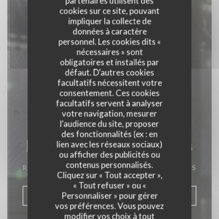
partenaires utilisent des
cookies sur ce site, pouvant
impliquer la collecte de
données à caractère
personnel. Les cookies dits «
nécessaires » sont
obligatoires et installés par
défaut. D'autres cookies
facultatifs nécessitent votre
consentement. Ces cookies
facultatifs servent à analyser
votre navigation, mesurer
l'audience du site, proposer
des fonctionnalités (ex : en
La Closerie des Lilas
lien avec les réseaux sociaux)
ou afficher des publicités ou
contenus personnalisés.
RESTAURANT GASTRONOMIQUE
|
PARIS
Cliquez sur « Tout accepter »,
« Tout refuser » ou «
Personnaliser » pour gérer
RÉSERVER
vos préférences. Vous pouvez
modifier vos choix à tout