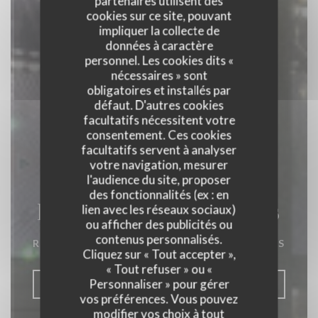
partenaires utilisent des
cookies sur ce site, pouvant
impliquer la collecte de
données à caractère
personnel. Les cookies dits «
nécessaires » sont
obligatoires et installés par
défaut. D'autres cookies
facultatifs nécessitent votre
consentement. Ces cookies
facultatifs servent à analyser
votre navigation, mesurer
l'audience du site, proposer
des fonctionnalités (ex : en
La Closerie des Lilas
lien avec les réseaux sociaux)
ou afficher des publicités ou
contenus personnalisés.
RESTAURANT GASTRONOMIQUE
|
PARIS
Cliquez sur « Tout accepter »,
« Tout refuser » ou «
Personnaliser » pour gérer
RÉSERVER
vos préférences. Vous pouvez
modifier vos choix à tout