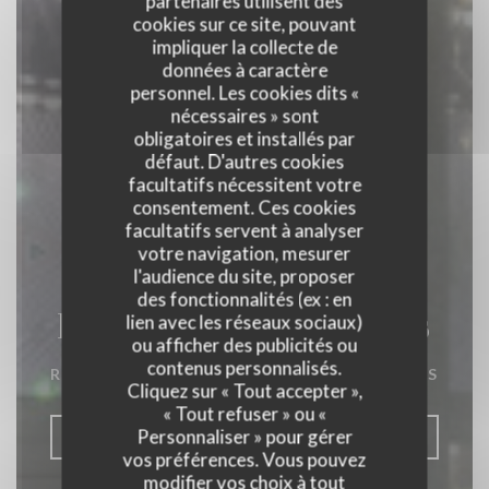
partenaires utilisent des
cookies sur ce site, pouvant
impliquer la collecte de
données à caractère
personnel. Les cookies dits «
nécessaires » sont
obligatoires et installés par
défaut. D'autres cookies
facultatifs nécessitent votre
consentement. Ces cookies
facultatifs servent à analyser
votre navigation, mesurer
l'audience du site, proposer
des fonctionnalités (ex : en
La Closerie des Lilas
lien avec les réseaux sociaux)
ou afficher des publicités ou
contenus personnalisés.
RESTAURANT GASTRONOMIQUE
|
PARIS
Cliquez sur « Tout accepter »,
« Tout refuser » ou «
Personnaliser » pour gérer
RÉSERVER
vos préférences. Vous pouvez
modifier vos choix à tout