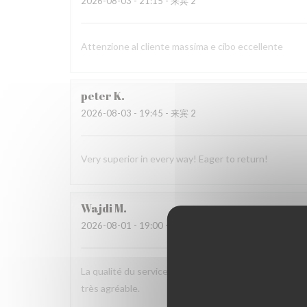
2026-08-03
- 21:15 - 来宾 2
Attenzione al cliente massima e cibo eccellente
peter
K
2026-08-03
- 19:45 - 来宾 2
Very superior in every way! Eager to return!
Wajdi
M
2026-08-01
- 19:00 - 来宾 2
La qualité du service, l’amabilité de l’accueil, la pré
très agréable.