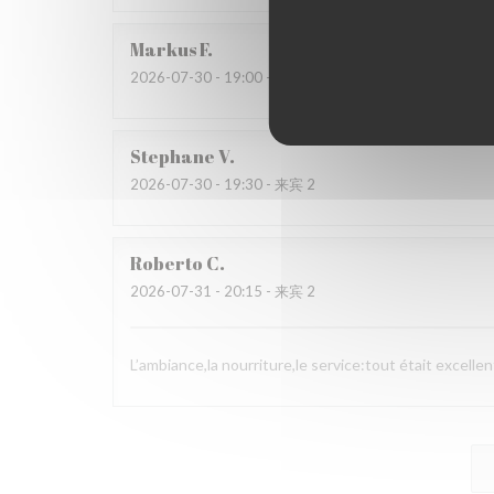
Markus
F
2026-07-30
- 19:00 - 来宾 3
Stephane
V
2026-07-30
- 19:30 - 来宾 2
Roberto
C
2026-07-31
- 20:15 - 来宾 2
L’ambiance,la nourriture,le service:tout était excellen