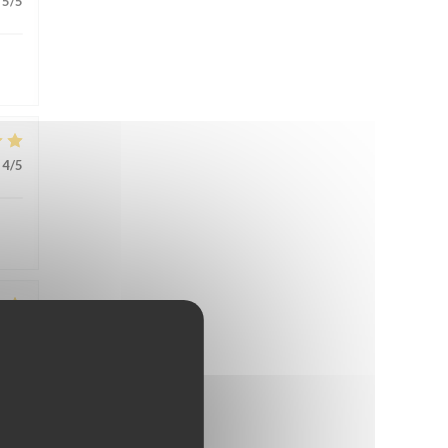
5
/5
4
/5
4
/5