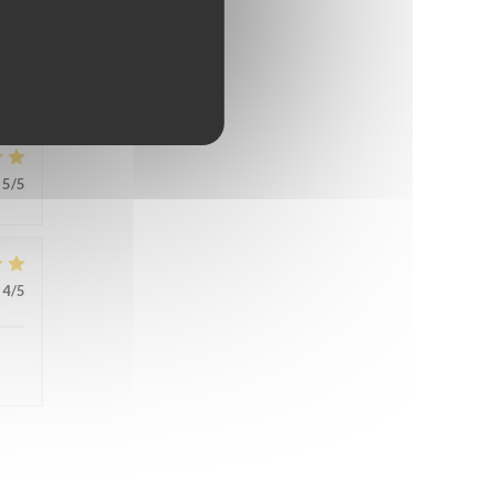
5
/5
5
/5
4
/5