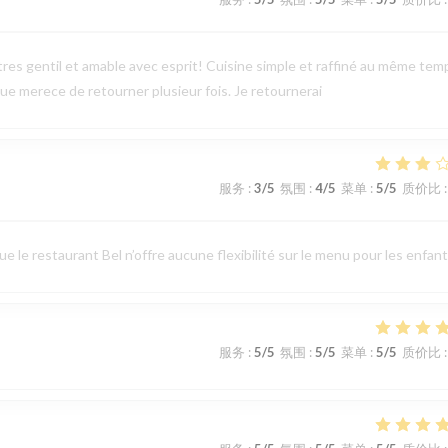
tres gentil et amable avec esprit! Cuisine simple et raffiné au même tem
e merece de retourner plusieur fois. Je retournerai
服务
:
3
/5
氛围
:
4
/5
菜单
:
5
/5
质价比
:
 le restaurant Bel n’offre aucune flexibilité sur le menu pour les enfant
服务
:
5
/5
氛围
:
5
/5
菜单
:
5
/5
质价比
: