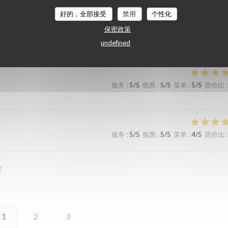
好的，全部接受
禁用
个性化
保密政策
服务
:
5
/5
氛围
:
5
/5
菜单
:
5
/5
质价比
:
undefined
服务
:
5
/5
氛围
:
5
/5
菜单
:
5
/5
质价比
:
服务
:
5
/5
氛围
:
5
/5
菜单
:
4
/5
质价比
:
t
1
2
3