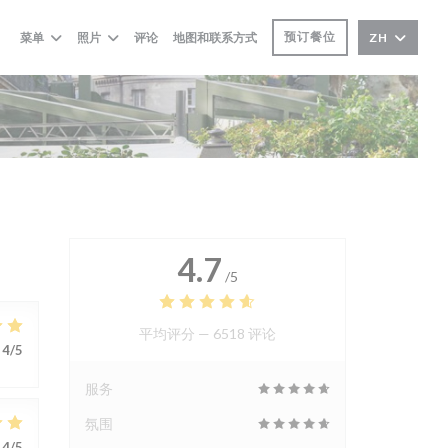
预订餐位
菜单
照片
评论
地图和联系方式
ZH
4.7
/5
平均评分 —
6518 评论
4
/5
服务
氛围
4
/5