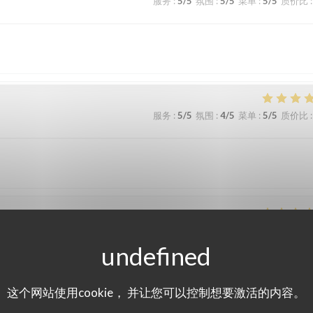
服务
:
5
/5
氛围
:
5
/5
菜单
:
5
/5
质价比
:
服务
:
5
/5
氛围
:
4
/5
菜单
:
5
/5
质价比
:
服务
:
5
/5
氛围
:
5
/5
菜单
:
5
/5
质价比
:
sentation des plats, la carte des vins, très complète,… Une soirée en couple
这个网站使用cookie， 并让您可以控制想要激活的内容。