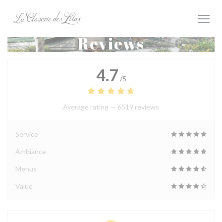
Personalizing your cookie choices
Reviews
4.7
/5
Average rating —
6519 reviews
Service
Ambiance
Menus
Value