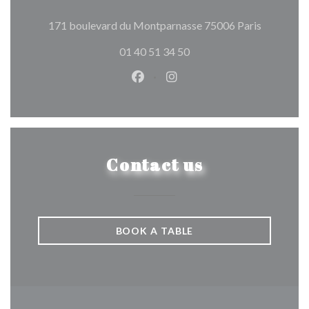
((opens in
171 boulevard du Montparnasse 75006 Paris
01 40 51 34 50
Facebook ((opens in a new wind
Instagram ((opens in a n
Contact us
BOOK A TABLE