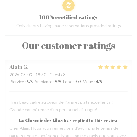
100% certified ratings
Only clients having made reservations provided ratings
Our customer ratings
Alain
G
2026-08-03
- 19:30 - Guests 3
Service
:
5
/5
Ambiance
:
5
/5
Food
:
5
/5
Value
:
4
/5
Très beau cadre au coeur de Paris et plats excellents !
Grande compétence d'un personnel distingué.
La Closerie des Lilas
has replied to this review
Cher Alain, Nous vous remercions d’avoir pris le temps de
partager votre expérience. Nous sommes ravis que vous ayez