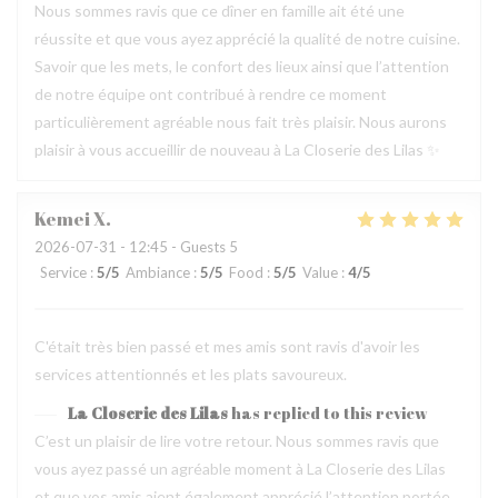
Nous sommes ravis que ce dîner en famille ait été une
réussite et que vous ayez apprécié la qualité de notre cuisine.
Savoir que les mets, le confort des lieux ainsi que l’attention
de notre équipe ont contribué à rendre ce moment
particulièrement agréable nous fait très plaisir. Nous aurons
plaisir à vous accueillir de nouveau à La Closerie des Lilas ✨
Kemei
X
2026-07-31
- 12:45 - Guests 5
Service
:
5
/5
Ambiance
:
5
/5
Food
:
5
/5
Value
:
4
/5
C'était très bien passé et mes amis sont ravis d'avoir les
services attentionnés et les plats savoureux.
La Closerie des Lilas
has replied to this review
C’est un plaisir de lire votre retour. Nous sommes ravis que
vous ayez passé un agréable moment à La Closerie des Lilas
et que vos amis aient également apprécié l’attention portée