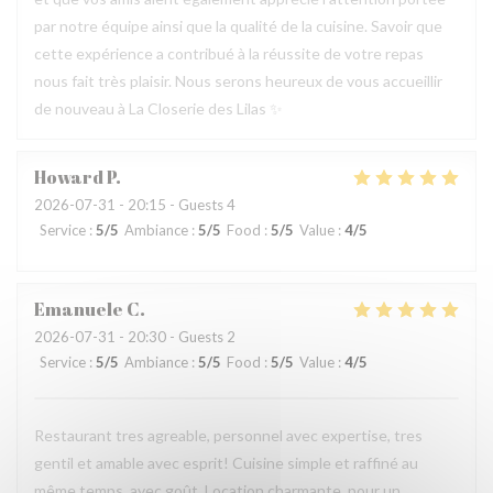
par notre équipe ainsi que la qualité de la cuisine. Savoir que
cette expérience a contribué à la réussite de votre repas
nous fait très plaisir. Nous serons heureux de vous accueillir
de nouveau à La Closerie des Lilas ✨
Howard
P
2026-07-31
- 20:15 - Guests 4
Service
:
5
/5
Ambiance
:
5
/5
Food
:
5
/5
Value
:
4
/5
Emanuele
C
2026-07-31
- 20:30 - Guests 2
Service
:
5
/5
Ambiance
:
5
/5
Food
:
5
/5
Value
:
4
/5
Restaurant tres agreable, personnel avec expertise, tres
gentil et amable avec esprit! Cuisine simple et raffiné au
même temps, avec goût. Location charmante, pour un