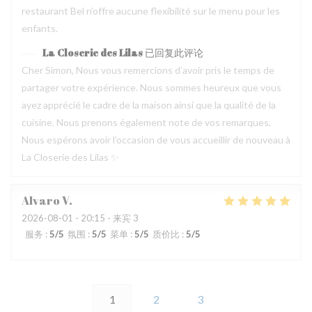
restaurant Bel n’offre aucune flexibilité sur le menu pour les
enfants.
La Closerie des Lilas
已回复此评论
Cher Simon, Nous vous remercions d’avoir pris le temps de
partager votre expérience. Nous sommes heureux que vous
ayez apprécié le cadre de la maison ainsi que la qualité de la
cuisine. Nous prenons également note de vos remarques.
Nous espérons avoir l’occasion de vous accueillir de nouveau à
La Closerie des Lilas ✨
Alvaro
V
2026-08-01
- 20:15 - 来宾 3
服务
:
5
/5
氛围
:
5
/5
菜单
:
5
/5
质价比
:
5
/5
1
2
3