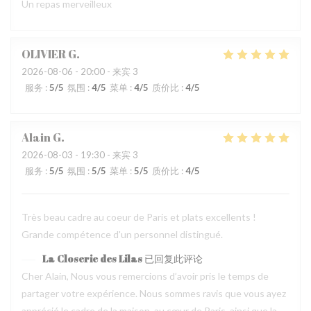
Un repas merveilleux
OLIVIER
G
2026-08-06
- 20:00 - 来宾 3
服务
:
5
/5
氛围
:
4
/5
菜单
:
4
/5
质价比
:
4
/5
Alain
G
2026-08-03
- 19:30 - 来宾 3
服务
:
5
/5
氛围
:
5
/5
菜单
:
5
/5
质价比
:
4
/5
Très beau cadre au coeur de Paris et plats excellents !
Grande compétence d'un personnel distingué.
La Closerie des Lilas
已回复此评论
Cher Alain, Nous vous remercions d’avoir pris le temps de
partager votre expérience. Nous sommes ravis que vous ayez
apprécié le cadre de la maison, au cœur de Paris, ainsi que la