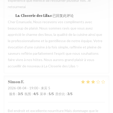
experience que merece de retourner plusieur fois. Je
retournerai
La Closerie des Lilas
已回复此评论
Cher Emanuele, Nous recevons vos compliments avec
beaucoup de plaisir. Nous sommes ravis que vous ayez
apprécié le charme des lieux, la qualité de la cuisine ainsi que
le professionnalisme et la gentillesse de notre équipe. Votre
évocation d’une cuisine à la fois simple, raffinée et pleine de
saveurs reflète parfaitement l’esprit que nous souhaitons
faire vivre à nos hôtes. Nous aurons grand plaisir à vous
accueillir de nouveau à La Closerie des Lilas ✨
Simon
F
2026-08-04
- 19:00 - 来宾 5
服务
:
3
/5
氛围
:
4
/5
菜单
:
5
/5
质价比
:
3
/5
Bel endroit et excellente nourriture Mais dommage que le