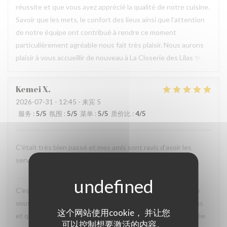
réussite et que vous ayez apprécié la qualité de notre cuisine.
Savoir que les mets, le confort des lieux ainsi que l’attention
de notre équipe ont contribué à rendre ce moment
particulièrement agréable nous fait très plaisir. Nous aurons
plaisir à vous accueillir de nouveau à La Closerie des Lilas ✨
Kemei
X
2026-07-31
- 12:45 - 来宾 5
服务
:
5
/5
氛围
:
5
/5
菜单
:
5
/5
质价比
:
4
/5
C'était très bien passé et mes amis sont ravis d'avoir les
services attentionnés et les plats savoureux.
La Closerie des Lilas
已回复此评论
C’est un plaisir de lire votre retour. Nous sommes ravis que
vous ayez passé un agréable moment à La Closerie des Lilas
这个网站使用cookie， 并让您
et que vos amis aient également apprécié l’attention portée
可以控制想要激活的内容。