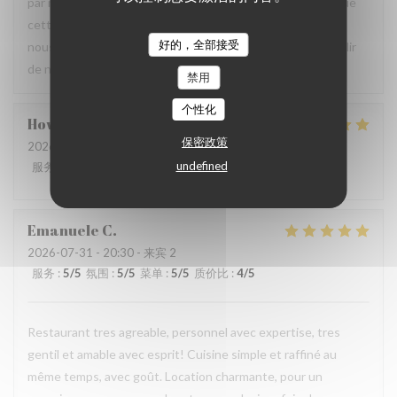
par notre équipe ainsi que la qualité de la cuisine. Savoir que
cette expérience a contribué à la réussite de votre repas
好的，全部接受
nous fait très plaisir. Nous serons heureux de vous accueillir
de nouveau à La Closerie des Lilas ✨
禁用
个性化
Howard
P
保密政策
2026-07-31
- 20:15 - 来宾 4
undefined
服务
:
5
/5
氛围
:
5
/5
菜单
:
5
/5
质价比
:
4
/5
Emanuele
C
2026-07-31
- 20:30 - 来宾 2
服务
:
5
/5
氛围
:
5
/5
菜单
:
5
/5
质价比
:
4
/5
Restaurant tres agreable, personnel avec expertise, tres
gentil et amable avec esprit! Cuisine simple et raffiné au
même temps, avec goût. Location charmante, pour un