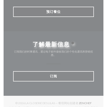
预订餐位
了解最新信息
*
订阅我们的时事通讯，通过电子邮件接收我们的个性化通讯和营销优
惠。
订阅
((在新窗口中
© 2026 LA CLOSERIE DES LILAS — 餐馆网站创建者
ZENCHEF