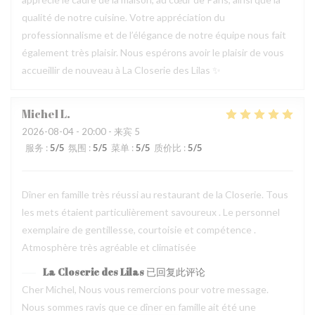
qualité de notre cuisine. Votre appréciation du
professionnalisme et de l’élégance de notre équipe nous fait
également très plaisir. Nous espérons avoir le plaisir de vous
accueillir de nouveau à La Closerie des Lilas ✨
Michel
L
2026-08-04
- 20:00 - 来宾 5
服务
:
5
/5
氛围
:
5
/5
菜单
:
5
/5
质价比
:
5
/5
Dîner en famille très réussi au restaurant de la Closerie. Tous
les mets étaient particulièrement savoureux . Le personnel
exemplaire de gentillesse, courtoisie et compétence .
Atmosphère très agréable et climatisée
La Closerie des Lilas
已回复此评论
Cher Michel, Nous vous remercions pour votre message.
Nous sommes ravis que ce dîner en famille ait été une