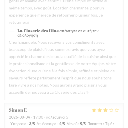
gentil et amable avec esprit! Cuisine simple et raffiné au
même temps, avec goût. Location charmante, pour un
experience que merece de retourner plusieur fois. Je
retournerai
La Closerie des Lilas
απάντησε σε αυτή την
αξιολόγηση
Cher Emanuele, Nous recevons vos compliments avec
beaucoup de plaisir. Nous sommes ravis que vous ayez
apprécié le charme des lieux, la qualité de la cuisine ainsi que
le professionnalisme et la gentillesse de notre équipe. Votre
évocation d’une cuisine à la fois simple, raffinée et pleine de
saveurs reflète parfaitement l’esprit que nous souhaitons
faire vivre à nos hôtes. Nous aurons grand plaisir à vous
accueillir de nouveau à La Closerie des Lilas ✨
Simon
F
2026-08-04
- 19:00 - καλεσμένοι 5
Υπηρεσία
:
3
/5
Ατμόσφαιρα
:
4
/5
Μενού
:
5
/5
Ποιότητα / Τιμή
: