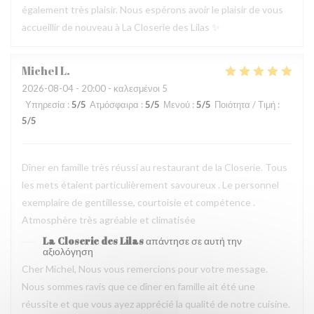
également très plaisir. Nous espérons avoir le plaisir de vous
accueillir de nouveau à La Closerie des Lilas ✨
Michel
L
2026-08-04
- 20:00 - καλεσμένοι 5
Υπηρεσία
:
5
/5
Ατμόσφαιρα
:
5
/5
Μενού
:
5
/5
Ποιότητα / Τιμή
:
5
/5
Dîner en famille très réussi au restaurant de la Closerie. Tous
les mets étaient particulièrement savoureux . Le personnel
exemplaire de gentillesse, courtoisie et compétence .
Atmosphère très agréable et climatisée
La Closerie des Lilas
απάντησε σε αυτή την
αξιολόγηση
Cher Michel, Nous vous remercions pour votre message.
Nous sommes ravis que ce dîner en famille ait été une
réussite et que vous ayez apprécié la qualité de notre cuisine.