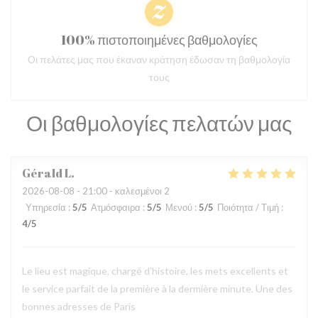
100% πιστοποιημένες βαθμολογίες
Οι πελάτες μας που έκαναν κράτηση έδωσαν τη βαθμολογία
τους
Οι βαθμολογίες πελατών μας
Gérald
L
2026-08-08
- 21:00 - καλεσμένοι 2
Υπηρεσία
:
5
/5
Ατμόσφαιρα
:
5
/5
Μενού
:
5
/5
Ποιότητα / Τιμή
:
4
/5
Le lieu est magique, chargé d’histoire, les mets excellents et
le service parfait de la première à la dermière minute. Une des
bonnes adresses de Paris