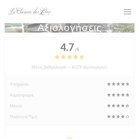
Πίνακας διαχείρισης "Μπισκότων" (Cookies)
Αξιολογήσεις
4.7
/5
Μέση βαθμολογία —
6529 αξιολογήσεις
Υπηρεσία
Ατμόσφαιρα
Μενού
Ποιότητα/Τιμή