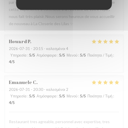
par notre équipe ainsi que la qualité de la cuisine. Savoir que
cette expérience a contribué à la réussite de votre repas
nous fait très plaisir. Nous serons heureux de vous accueillir
de nouveau à La Closerie des Lilas ✨
Howard
P
2026-07-31
- 20:15 - καλεσμένοι 4
Υπηρεσία
:
5
/5
Ατμόσφαιρα
:
5
/5
Μενού
:
5
/5
Ποιότητα / Τιμή
:
4
/5
Emanuele
C
2026-07-31
- 20:30 - καλεσμένοι 2
Υπηρεσία
:
5
/5
Ατμόσφαιρα
:
5
/5
Μενού
:
5
/5
Ποιότητα / Τιμή
:
4
/5
Restaurant tres agreable, personnel avec expertise, tres