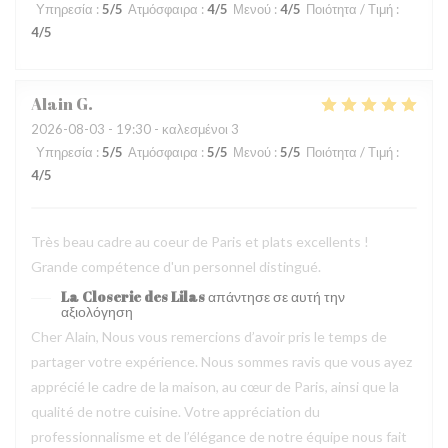
Υπηρεσία
:
5
/5
Ατμόσφαιρα
:
4
/5
Μενού
:
4
/5
Ποιότητα / Τιμή
:
4
/5
Alain
G
2026-08-03
- 19:30 - καλεσμένοι 3
Υπηρεσία
:
5
/5
Ατμόσφαιρα
:
5
/5
Μενού
:
5
/5
Ποιότητα / Τιμή
:
4
/5
Très beau cadre au coeur de Paris et plats excellents !
Grande compétence d'un personnel distingué.
La Closerie des Lilas
απάντησε σε αυτή την
αξιολόγηση
Cher Alain, Nous vous remercions d’avoir pris le temps de
partager votre expérience. Nous sommes ravis que vous ayez
apprécié le cadre de la maison, au cœur de Paris, ainsi que la
qualité de notre cuisine. Votre appréciation du
professionnalisme et de l’élégance de notre équipe nous fait