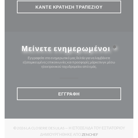
ΚΆΝΤΕ ΚΡΆΤΗΣΗ ΤΡΑΠΕΖΙΟΎ
Μείνετε ενημερωμένοι
*
Εγγραφείτε στο ενημερωτικό μας δελτίο για να λαμβάνετε
εξατομικευμένες επικοινωνίες και προσφορές μάρκετινγκ μέσω
ηλεκτρονικού ταχυδρομείου από εμάς.
ΕΓΓΡΑΦΉ
© 2026 LA CLOSERIE DES LILAS — Η ΙΣΤΟΣΕΛΊΔΑ ΤΟΥ ΕΣΤΙΑΤΟΡΊΟΥ
((ΑΝΟΊΓΕΙ ΣΕ ΝΈΟ ΠΑΡ
ΔΗΜΙΟΥΡΓΉΘΗΚΕ ΑΠΌ
ZENCHEF