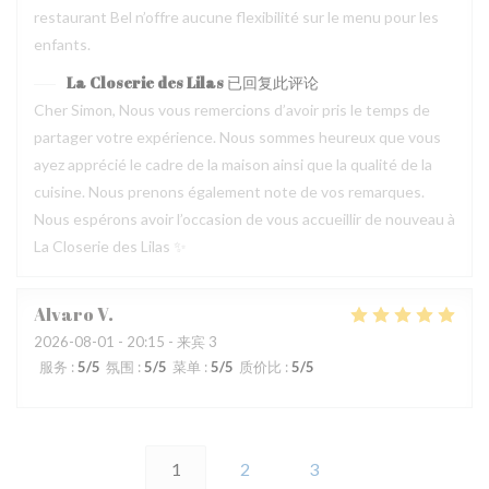
restaurant Bel n’offre aucune flexibilité sur le menu pour les
enfants.
La Closerie des Lilas
已回复此评论
Cher Simon, Nous vous remercions d’avoir pris le temps de
partager votre expérience. Nous sommes heureux que vous
ayez apprécié le cadre de la maison ainsi que la qualité de la
cuisine. Nous prenons également note de vos remarques.
Nous espérons avoir l’occasion de vous accueillir de nouveau à
La Closerie des Lilas ✨
Alvaro
V
2026-08-01
- 20:15 - 来宾 3
服务
:
5
/5
氛围
:
5
/5
菜单
:
5
/5
质价比
:
5
/5
1
2
3