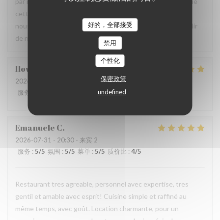
par notre équipe ainsi que la qualité de la cuisine. Savoir que
cette expérience a contribué à la réussite de votre repas
好的，全部接受
nous fait très plaisir. Nous serons heureux de vous accueillir
de nouveau à La Closerie des Lilas ✨
禁用
个性化
Howard
P
保密政策
2026-07-31
- 20:15 - 来宾 4
undefined
服务
:
5
/5
氛围
:
5
/5
菜单
:
5
/5
质价比
:
4
/5
Emanuele
C
2026-07-31
- 20:30 - 来宾 2
服务
:
5
/5
氛围
:
5
/5
菜单
:
5
/5
质价比
:
4
/5
Restaurant tres agreable, personnel avec expertise, tres
gentil et amable avec esprit! Cuisine simple et raffiné au
même temps, avec goût. Location charmante, pour un