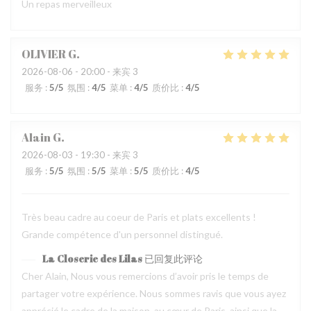
Un repas merveilleux
OLIVIER
G
2026-08-06
- 20:00 - 来宾 3
服务
:
5
/5
氛围
:
4
/5
菜单
:
4
/5
质价比
:
4
/5
Alain
G
2026-08-03
- 19:30 - 来宾 3
服务
:
5
/5
氛围
:
5
/5
菜单
:
5
/5
质价比
:
4
/5
Très beau cadre au coeur de Paris et plats excellents !
Grande compétence d'un personnel distingué.
La Closerie des Lilas
已回复此评论
Cher Alain, Nous vous remercions d’avoir pris le temps de
partager votre expérience. Nous sommes ravis que vous ayez
apprécié le cadre de la maison, au cœur de Paris, ainsi que la