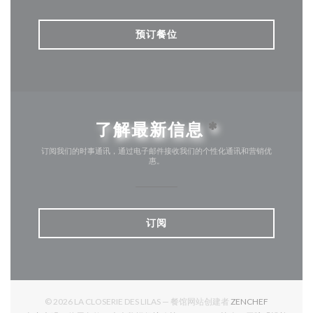
预订餐位
了解最新信息
*
订阅我们的时事通讯，通过电子邮件接收我们的个性化通讯和营销优
惠。
订阅
((在新窗口中
© 2026 LA CLOSERIE DES LILAS — 餐馆网站创建者
ZENCHEF