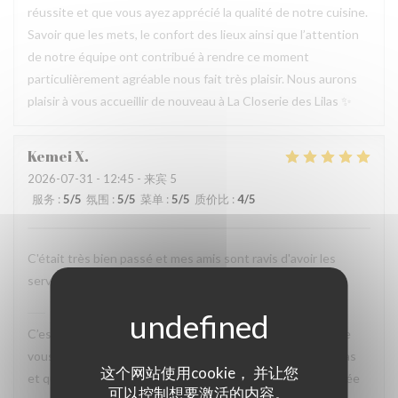
réussite et que vous ayez apprécié la qualité de notre cuisine.
Savoir que les mets, le confort des lieux ainsi que l’attention
de notre équipe ont contribué à rendre ce moment
particulièrement agréable nous fait très plaisir. Nous aurons
plaisir à vous accueillir de nouveau à La Closerie des Lilas ✨
Kemei
X
2026-07-31
- 12:45 - 来宾 5
服务
:
5
/5
氛围
:
5
/5
菜单
:
5
/5
质价比
:
4
/5
C'était très bien passé et mes amis sont ravis d'avoir les
services attentionnés et les plats savoureux.
La Closerie des Lilas
已回复此评论
C’est un plaisir de lire votre retour. Nous sommes ravis que
vous ayez passé un agréable moment à La Closerie des Lilas
这个网站使用cookie， 并让您
et que vos amis aient également apprécié l’attention portée
可以控制想要激活的内容。