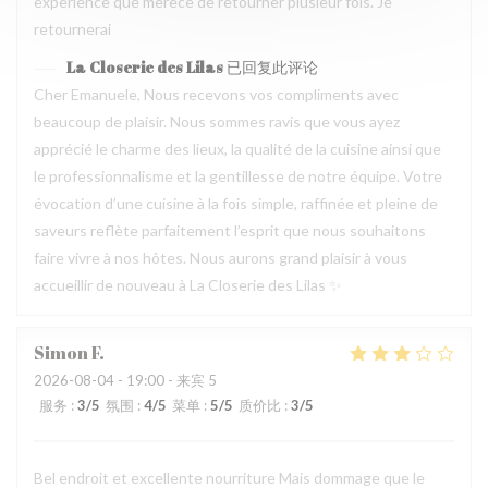
experience que merece de retourner plusieur fois. Je
retournerai
La Closerie des Lilas
已回复此评论
Cher Emanuele, Nous recevons vos compliments avec
beaucoup de plaisir. Nous sommes ravis que vous ayez
apprécié le charme des lieux, la qualité de la cuisine ainsi que
le professionnalisme et la gentillesse de notre équipe. Votre
évocation d’une cuisine à la fois simple, raffinée et pleine de
saveurs reflète parfaitement l’esprit que nous souhaitons
faire vivre à nos hôtes. Nous aurons grand plaisir à vous
accueillir de nouveau à La Closerie des Lilas ✨
Simon
F
2026-08-04
- 19:00 - 来宾 5
服务
:
3
/5
氛围
:
4
/5
菜单
:
5
/5
质价比
:
3
/5
Bel endroit et excellente nourriture Mais dommage que le