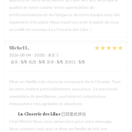
qualité de notre cuisine. Votre appréciation du
professionnalisme et de l’élégance de notre équipe nous fait
également très plaisir. Nous espérons avoir le plaisir de vous
accueillir de nouveau à La Closerie des Lilas ✨
Michel
L
2026-08-04
- 20:00 - 来宾 5
服务
:
5
/5
氛围
:
5
/5
菜单
:
5
/5
质价比
:
5
/5
Dîner en famille très réussi au restaurant de la Closerie. Tous
les mets étaient particulièrement savoureux . Le personnel
exemplaire de gentillesse, courtoisie et compétence .
Atmosphère très agréable et climatisée
La Closerie des Lilas
已回复此评论
Cher Michel, Nous vous remercions pour votre message.
Nous sommes ravis que ce dîner en famille ait été une